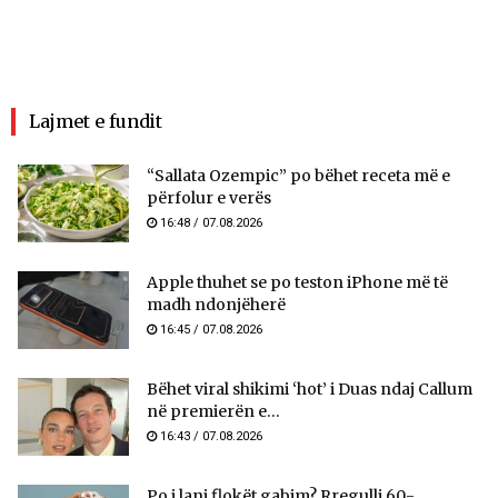
Lajmet e fundit
“Sallata Ozempic” po bëhet receta më e
përfolur e verës
16:48 / 07.08.2026
Apple thuhet se po teston iPhone më të
madh ndonjëherë
16:45 / 07.08.2026
Bëhet viral shikimi ‘hot’ i Duas ndaj Callum
në premierën e...
16:43 / 07.08.2026
Po i lani flokët gabim? Rregulli 60-