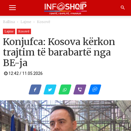
Ballina
Lajme
Kosovë
Lajme
Kosovë
Konjufca: Kosova kërkon
trajtim të barabartë nga
BE-ja
12:42 / 11.05.2026