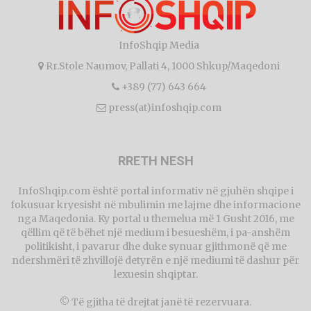
InfoShqip Media
Rr.Stole Naumov, Pallati 4, 1000 Shkup/Maqedoni
+389 (77) 643 664
press(at)infoshqip.com
RRETH NESH
InfoShqip.com është portal informativ në gjuhën shqipe i
fokusuar kryesisht në mbulimin me lajme dhe informacione
nga Maqedonia. Ky portal u themelua më 1 Gusht 2016, me
qëllim që të bëhet një medium i besueshëm, i pa-anshëm
politikisht, i pavarur dhe duke synuar gjithmonë që me
ndershmëri të zhvillojë detyrën e një mediumi të dashur për
lexuesin shqiptar.
© Të gjitha të drejtat janë të rezervuara.