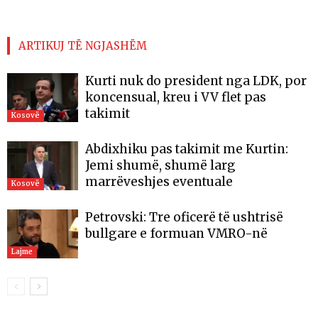
ARTIKUJ TË NGJASHËM
Kurti nuk do president nga LDK, por
koncensual, kreu i VV flet pas
takimit
Kosovë
Abdixhiku pas takimit me Kurtin:
Jemi shumë, shumë larg
marrëveshjes eventuale
Kosovë
Petrovski: Tre oficerë të ushtrisë
bullgare e formuan VMRO-në
Lajme