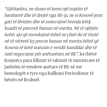
“Gjithashtu, ne duam të kemi një trajtim të
barabartë dhe të drejtë nga BE-ja, ne si Kosovë jemi
gati të lëvizim dhe të avancojmë brenda këtij
kuadri të procesit bazuar në merita. Në të njëjtën
kohë, ajo që mendojmë është se çfarë do të thotë
në të vërtetë ky proces bazuar në merita është që
Kosova të ketë statusin e vendit kandidat dhe të
nisë negociatat për anëtarësim në BE”
, ka thënë
Konjufca para fillimit të takimit të ministrave të
jashtëm të vendeve anëtare të BE-së me
homologët e tyre nga Ballkani Perëndimor të
hënën në Bruksel.