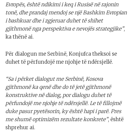
Evropës, është ndikimi i keq i Rusisë në rajonin
tonë, dhe prandaj mendoj se një Bashkim Evropian
i bashkuar dhe i zgjeruar duhet të shihet
gjithmonë nga perspektiva e nevojës strategjike”
,
ka thënë ai.
Për dialogun me Serbinë, Konjufca theksoi se
duhet të përfundojë me njohje të ndërsjellë.
“Sa i përket dialogut me Serbinë, Kosova
gjithmonë ka qenë dhe do të jetë gjithmonë
konstruktive në dialog, por dialogu duhet të
përfundojë me njohje të ndërsjellë. Le të fillojmë
duke pasur pyetësorin, ky është hapi i parë. Pres
me shumë optimizëm rezultate konkrete”
, është
shprehur ai.