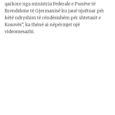
qarkore nga ministria Federale e Punëve të
Brendshme të Gjermanisë ku janë njoftuar për
këtë ndryshim të rëndësishëm për shtetasit e
Kosovës”, ka thënë ai nëpërmjet një
videomesazhi.