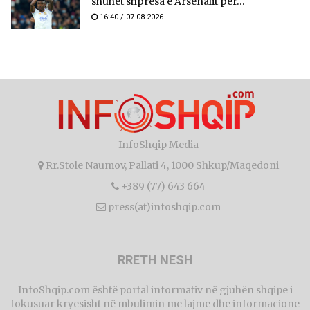
shuhet shpresa e Arsenalit për...
16:40 / 07.08.2026
InfoShqip Media
Rr.Stole Naumov, Pallati 4, 1000 Shkup/Maqedoni
+389 (77) 643 664
press(at)infoshqip.com
RRETH NESH
InfoShqip.com është portal informativ në gjuhën shqipe i
fokusuar kryesisht në mbulimin me lajme dhe informacione