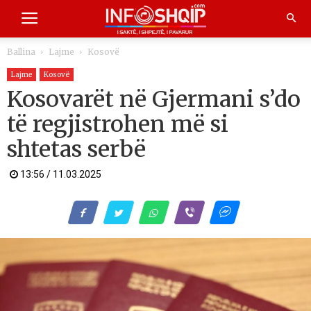
Ballina
Lajme
Kosovë
Lajme
Kosovë
Kosovarët në Gjermani s’do
të regjistrohen më si
shtetas serbë
13:56 / 11.03.2025