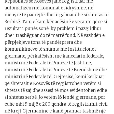
Republikës së Kosovës janë regjistruar me
automatizëm në komunat e ndryshme, në
mënyrë të padrejtë dhe të gabuar dhe si shtetas të
Serbisë. Tani e kam kënaqësinë e veçantë që se si
rezultat i punës sonë, ky problem i pazgjidhur
dhe i trashëguar do të marrë fund. Në vazhdën e
përpjekjeve tona të pandërprera dhe
komunikimeve të shumta me institucionet
gjermane, përkatësisht me kancelarin federale,
ministrinë Federale të Punëve të Jashtme,
ministrinë Federale të Punëve të Brendshme dhe
ministrinë Federale të Drejtësisë, kemi kërkuar
që shtetasit e Kosovës të regjistrohen vetëm si
shtetas të saj dhe assesi të mos evidentohen edhe
si shtetas serbë. Jo vetëm 16 lëndë gjermane, por
edhe mbi 5 mijë e 200 qendra të regjistrimit civil
në krejt Gjermaninë e kanë pranuar tashmë një