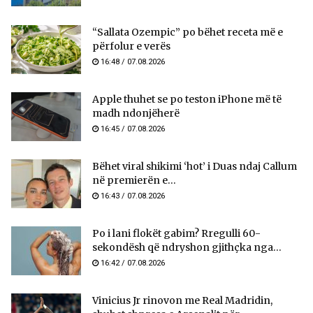
“Sallata Ozempic” po bëhet receta më e
përfolur e verës
16:48 / 07.08.2026
Apple thuhet se po teston iPhone më të
madh ndonjëherë
16:45 / 07.08.2026
Bëhet viral shikimi ‘hot’ i Duas ndaj Callum
në premierën e...
16:43 / 07.08.2026
Po i lani flokët gabim? Rregulli 60-
sekondësh që ndryshon gjithçka nga...
16:42 / 07.08.2026
Vinicius Jr rinovon me Real Madridin,