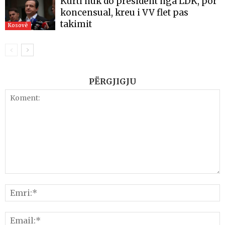
Kurti nuk do president nga LDK, por
koncensual, kreu i VV flet pas
takimit
Kosovë
PËRGJIGJU