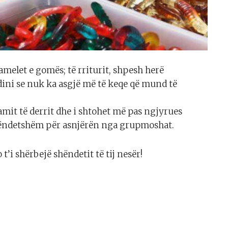
melet e gomës; të rriturit, shpesh herë
 dini se nuk ka asgjë më të keqe që mund të
jamit të derrit dhe i shtohet më pas ngjyrues
 shëndetshëm për asnjërën nga grupmoshat.
t’i shërbejë shëndetit të tij nesër!