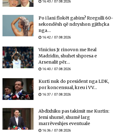
16:43 / 07.08.2026
Po i lani flokët gabim? Rregulli 60-
sekondësh që ndryshon gjithçka
nga...
16:42 / 07.08.2026
Vinicius Jr rinovon me Real
Madridin, shuhet shpresa e
Arsenalit për...
16:40 / 07.08.2026
Kurti nuk do president nga LDK,
por koncensual, kreu i VV...
16:37 / 07.08.2026
Abdixhiku pas takimit me Kurtin:
Jemi shumë, shumë larg
marrëveshjes eventuale
16:36 / 07.08.2026