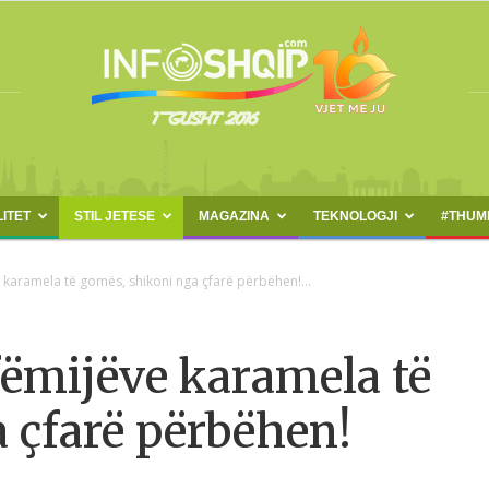
LITET
STIL JETESE
MAGAZINA
TEKNOLOGJI
#THUM
INFOSHQIP.COM
 karamela të gomës, shikoni nga çfarë përbëhen!...
fëmijëve karamela të
 çfarë përbëhen!