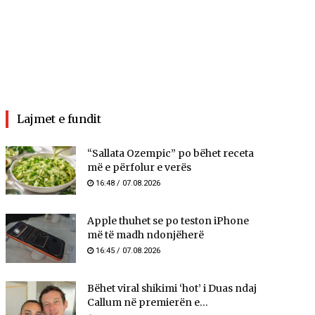
Lajmet e fundit
“Sallata Ozempic” po bëhet receta
më e përfolur e verës
16:48 / 07.08.2026
Apple thuhet se po teston iPhone
më të madh ndonjëherë
16:45 / 07.08.2026
Bëhet viral shikimi ‘hot’ i Duas ndaj
Callum në premierën e...