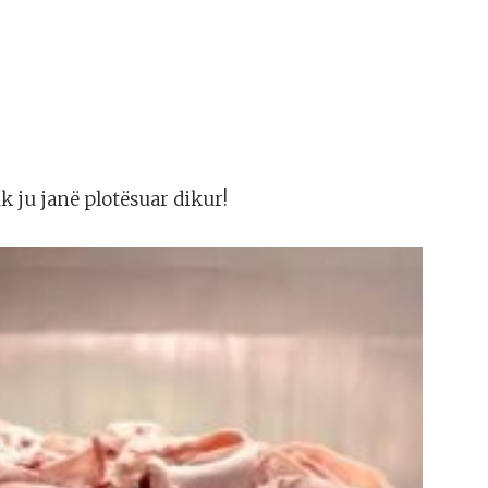
k ju janë plotësuar dikur!