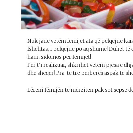
Nuk janë vetëm fëmijët ata që pëlqejnë kara
fshehtas, i pëlqejnë po aq shumë! Duhet të
hani, sidomos për fëmijët!
Për t’i realizuar, shkrihet vetëm pjesa e dh
dhe sheqer! Pra, të tre përbërës aspak të
Lëreni fëmijën të mërziten pak sot sepse do 