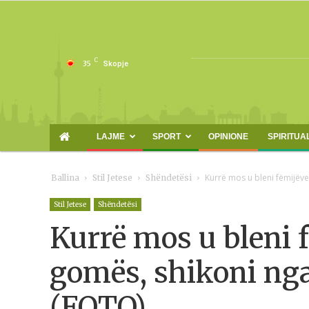
C
35
Skopje
LAJME
SPORT
OPINIONE
SPIRITUA
Kurrë mos u bleni fëmijëve
Ballina
Stil Jetese
Shëndetësi
Stil Jetese
Shëndetësi
Kurrë mos u bleni 
gomës, shikoni nga
(FOTO)