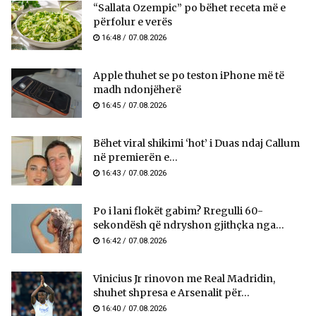
“Sallata Ozempic” po bëhet receta më e
përfolur e verës
16:48 / 07.08.2026
Apple thuhet se po teston iPhone më të
madh ndonjëherë
16:45 / 07.08.2026
Bëhet viral shikimi ‘hot’ i Duas ndaj Callum
në premierën e...
16:43 / 07.08.2026
Po i lani flokët gabim? Rregulli 60-
sekondësh që ndryshon gjithçka nga...
16:42 / 07.08.2026
Vinicius Jr rinovon me Real Madridin,
shuhet shpresa e Arsenalit për...
16:40 / 07.08.2026