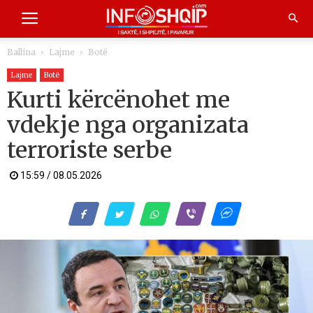
Ballina
Lajme
Botë
Lajme
Botë
Kurti kërcënohet me
vdekje nga organizata
terroriste serbe
15:59 / 08.05.2026