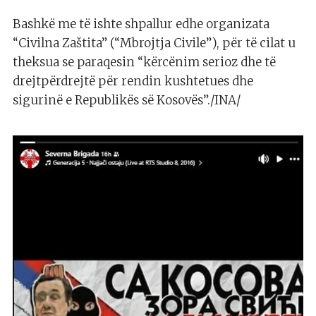
Bashkë me të ishte shpallur edhe organizata
“Civilna Zaštita” (“Mbrojtja Civile”), për të cilat u
theksua se paraqesin “kërcënim serioz dhe të
drejtpërdrejtë për rendin kushtetues dhe
sigurinë e Republikës së Kosovës”./INA/