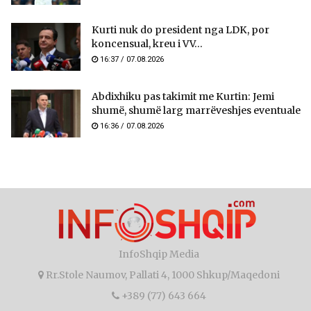
Kurti nuk do president nga LDK, por
koncensual, kreu i VV...
16:37 / 07.08.2026
Abdixhiku pas takimit me Kurtin: Jemi
shumë, shumë larg marrëveshjes eventuale
16:36 / 07.08.2026
InfoShqip Media
Rr.Stole Naumov, Pallati 4, 1000 Shkup/Maqedoni
+389 (77) 643 664