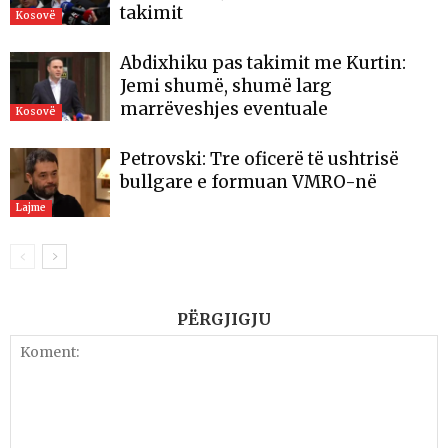
takimit
Kosovë
Abdixhiku pas takimit me Kurtin:
Jemi shumë, shumë larg
marrëveshjes eventuale
Kosovë
Petrovski: Tre oficerë të ushtrisë
bullgare e formuan VMRO-në
Lajme
PËRGJIGJU