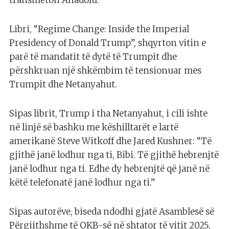
transmeton Anadolu.
Libri, “Regime Change: Inside the Imperial
Presidency of Donald Trump”, shqyrton vitin e
parë të mandatit të dytë të Trumpit dhe
përshkruan një shkëmbim të tensionuar mes
Trumpit dhe Netanyahut.
Sipas librit, Trump i tha Netanyahut, i cili ishte
në linjë së bashku me këshilltarët e lartë
amerikanë Steve Witkoff dhe Jared Kushner: “Të
gjithë janë lodhur nga ti, Bibi. Të gjithë hebrenjtë
janë lodhur nga ti. Edhe dy hebrenjtë që janë në
këtë telefonatë janë lodhur nga ti.”
Sipas autorëve, biseda ndodhi gjatë Asamblesë së
Përgjithshme të OKB-së në shtator të vitit 2025,