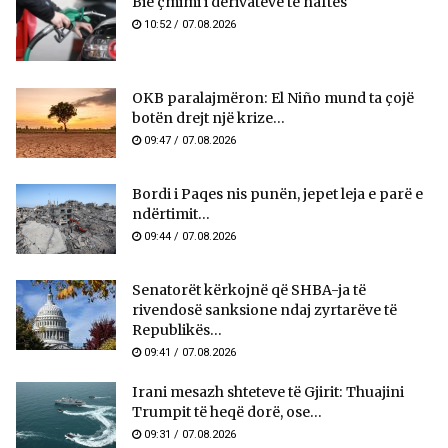
Bie çmimi i derivateve të naftës
10:52 / 07.08.2026
OKB paralajmëron: El Niño mund ta çojë
botën drejt një krize...
09:47 / 07.08.2026
Bordi i Paqes nis punën, jepet leja e parë e
ndërtimit...
09:44 / 07.08.2026
Senatorët kërkojnë që SHBA-ja të
rivendosë sanksione ndaj zyrtarëve të
Republikës...
09:41 / 07.08.2026
Irani mesazh shteteve të Gjirit: Thuajini
Trumpit të heqë dorë, ose...
09:31 / 07.08.2026