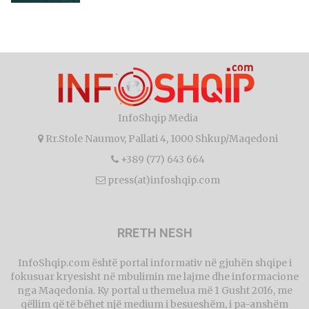
InfoShqip Media
Rr.Stole Naumov, Pallati 4, 1000 Shkup/Maqedoni
+389 (77) 643 664
press(at)infoshqip.com
RRETH NESH
InfoShqip.com është portal informativ në gjuhën shqipe i
fokusuar kryesisht në mbulimin me lajme dhe informacione
nga Maqedonia. Ky portal u themelua më 1 Gusht 2016, me
qëllim që të bëhet një medium i besueshëm, i pa-anshëm