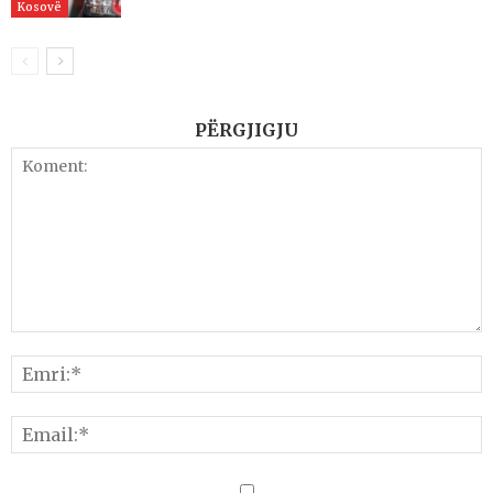
Kosovë
PËRGJIGJU