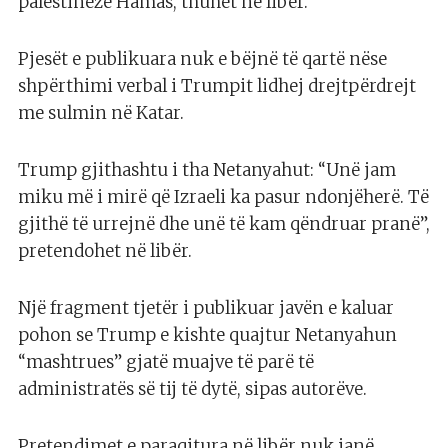
palestineze Hamas, thuhet në libër.
Pjesët e publikuara nuk e bëjnë të qartë nëse
shpërthimi verbal i Trumpit lidhej drejtpërdrejt
me sulmin në Katar.
Trump gjithashtu i tha Netanyahut: “Unë jam
miku më i mirë që Izraeli ka pasur ndonjëherë. Të
gjithë të urrejnë dhe unë të kam qëndruar pranë”,
pretendohet në libër.
Një fragment tjetër i publikuar javën e kaluar
pohon se Trump e kishte quajtur Netanyahun
“mashtrues” gjatë muajve të parë të
administratës së tij të dytë, sipas autorëve.
Pretendimet e paraqitura në libër nuk janë