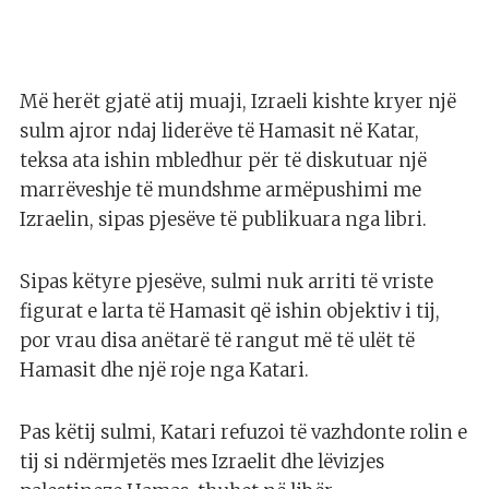
Më herët gjatë atij muaji, Izraeli kishte kryer një
sulm ajror ndaj liderëve të Hamasit në Katar,
teksa ata ishin mbledhur për të diskutuar një
marrëveshje të mundshme armëpushimi me
Izraelin, sipas pjesëve të publikuara nga libri.
Sipas këtyre pjesëve, sulmi nuk arriti të vriste
figurat e larta të Hamasit që ishin objektiv i tij,
por vrau disa anëtarë të rangut më të ulët të
Hamasit dhe një roje nga Katari.
Pas këtij sulmi, Katari refuzoi të vazhdonte rolin e
tij si ndërmjetës mes Izraelit dhe lëvizjes