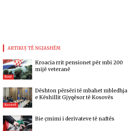
ARTIKUJ TË NGJASHËM
Kroacia rrit pensionet për mbi 200
mijë veteranë
Botë
​Dështon përsëri të mbahet mbledhja
e Këshillit Gjyqësor të Kosovës
Kosovë
Bie çmimi i derivateve të naftës