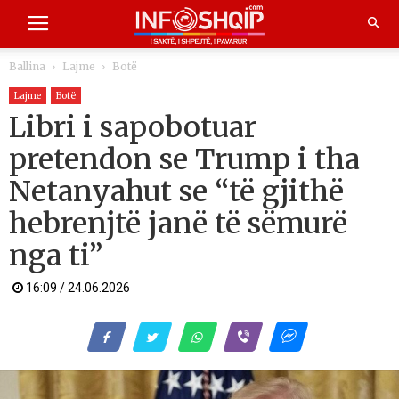
Ballina
Lajme
Botë
Lajme
Botë
Libri i sapobotuar
pretendon se Trump i tha
Netanyahut se “të gjithë
hebrenjtë janë të sëmurë
nga ti”
16:09 / 24.06.2026