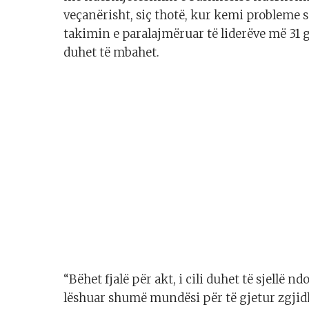
veçanërisht, siç thotë, kur kemi probleme se
takimin e paralajmëruar të liderëve më 31 
duhet të mbahet.
“Bëhet fjalë për akt, i cili duhet të sjellë nd
lëshuar shumë mundësi për të gjetur zgjidh