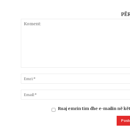
PË
Ruaj emrin tim dhe e-mailin në kë