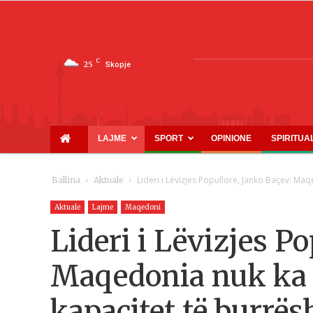
C
25
Skopje
LAJME
SPORT
OPINIONE
SPIRITUA
Lideri i Lëvizjes Popullore, Janko Baçev: Maq
Ballina
Aktuale
Aktuale
Lajme
Maqedoni
Lideri i Lëvizjes P
Maqedonia nuk ka 
kapacitet të burrës