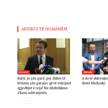
ARTIKUJ TË NGJASHËM
Kosovë
Aktuale
Kurti: Jo çdo gurë, por duhet të
A do të shtrenjt
lëvizim çdo guralec që të evitojmë
thotë Mickoski
zgjedhjet e reja! Me Abdixhikun
s’kam ndërmjetës