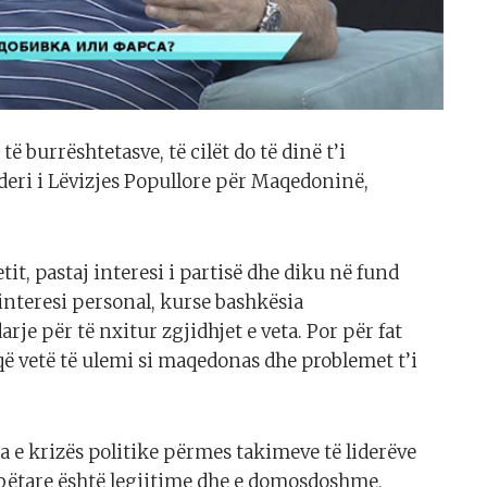
 burrështetasve, të cilët do të dinë t’i
ideri i Lëvizjes Popullore për Maqedoninë,
etit, pastaj interesi i partisë dhe diku në fund
 interesi personal, kurse bashkësia
e për të nxitur zgjidhjet e veta. Por për fat
që vetë të ulemi si maqedonas dhe problemet t’i
e krizës politike përmes takimeve të liderëve
ëtare është legjitime dhe e domosdoshme,