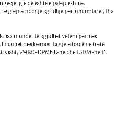
ngecje, gjë që është e palejueshme.
 të gjejnë ndonjë zgjidhje përfundimtare”, tha
 kriza mundet të zgjidhet vetëm përmes
lli duhet medoemos ta gjejë forcën e tretë
pektivisht, VMRO-DPMNE-në dhe LSDM-në t’i