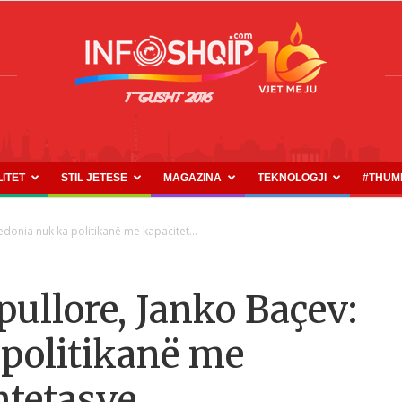
LITET
STIL JETESE
MAGAZINA
TEKNOLOGJI
#THUM
INFOSHQIP.COM
edonia nuk ka politikanë me kapacitet...
opullore, Janko Baçev:
politikanë me
htetasve