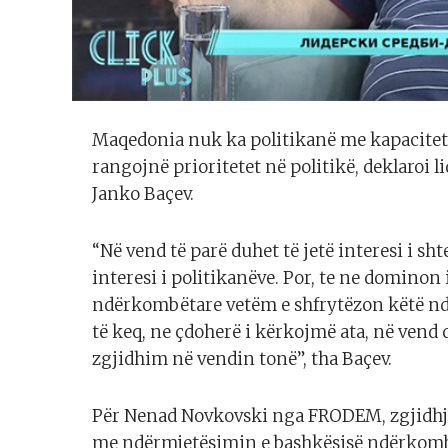
Maqedonia nuk ka politikanë me kapacitet të
rangojnë prioritetet në politikë, deklaroi l
Janko Baçev.
“Në vend të parë duhet të jetë interesi i sht
interesi i politikanëve. Por, te ne dominon
ndërkombëtare vetëm e shfrytëzon këtë ndarj
të keq, ne çdoherë i kërkojmë ata, në vend 
zgjidhim në vendin tonë”, tha Baçev.
Për Nenad Novkovski nga FRODEM, zgjidhja 
me ndërmjetësimin e bashkësisë ndërkomb