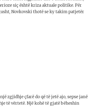
rioze siç është kriza aktuale politike. Për
gusht, Novkovski thotë se ky takim patjetër
onjë zgjidhje çfarë do që të jetë ajo, sepse janë
je të vërtetë. Një kohë të gjatë bëheshin