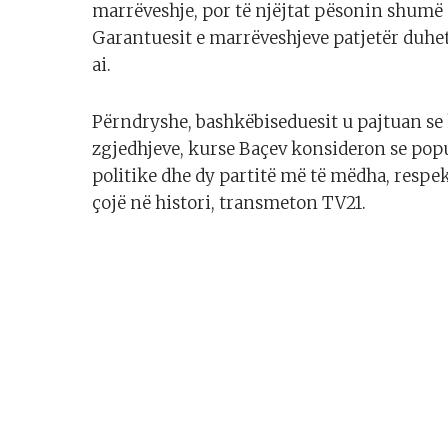
marrëveshje, por të njëjtat pësonin shumë 
Garantuesit e marrëveshjeve patjetër duhet
ai.
Përndryshe, bashkëbiseduesit u pajtuan se
zgjedhjeve, kurse Baçev konsideron se popu
politike dhe dy partitë më të mëdha, res
çojë në histori, transmeton TV21.