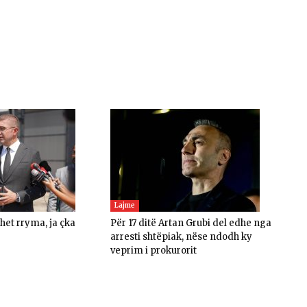
Lajme
ohet rryma, ja çka
Për 17 ditë Artan Grubi del edhe nga
arresti shtëpiak, nëse ndodh ky
veprim i prokurorit