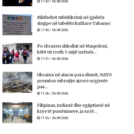
17:42 / 06.08.2026
Rikthehet mbishkrimi në gjuhën
shqipe në tabelën kufitare Tabanoc
17:40 / 06.08.2026
Po zbrazen shkollat në Maqedoni,
këtë vit rreth 5 mijë nxënës...
17:31 / 06.08.2026
Ukraina në alarm para dimrit, NATO
premton mbrojtje ajrore urgjente
pas...
11:56 / 06.08.2026
Filipinas, indianë dhe egjiptianë në
krye të punësimeve, ja sa të...
11:55 / 06.08.2026