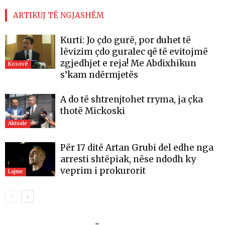
ARTIKUJ TË NGJASHËM
Kurti: Jo çdo gurë, por duhet të
lëvizim çdo guralec që të evitojmë
zgjedhjet e reja! Me Abdixhikun
Kosovë
s’kam ndërmjetës
A do të shtrenjtohet rryma, ja çka
thotë Mickoski
Aktuale
Për 17 ditë Artan Grubi del edhe nga
arresti shtëpiak, nëse ndodh ky
veprim i prokurorit
Lajme