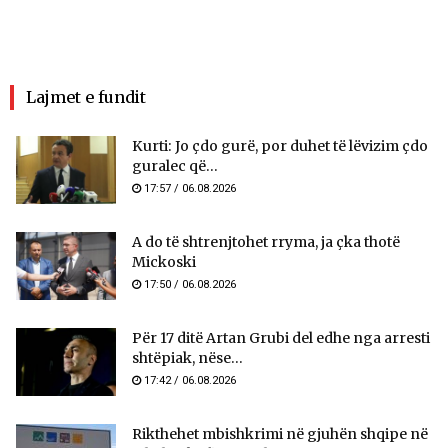
Lajmet e fundit
Kurti: Jo çdo gurë, por duhet të lëvizim çdo
guralec që...
17:57 / 06.08.2026
A do të shtrenjtohet rryma, ja çka thotë
Mickoski
17:50 / 06.08.2026
Për 17 ditë Artan Grubi del edhe nga arresti
shtëpiak, nëse...
17:42 / 06.08.2026
Rikthehet mbishkrimi në gjuhën shqipe në