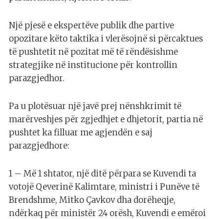
Një pjesë e ekspertëve publik dhe partive
opozitare këto taktika i vlerësojnë si përcaktues
të pushtetit në pozitat më të rëndësishme
strategjike në institucione për kontrollin
parazgjedhor.
Pa u plotësuar një javë prej nënshkrimit të
marërveshjes për zgjedhjet e dhjetorit, partia në
pushtet ka filluar me agjendën e saj
parazgjedhore:
1 – Më 1 shtator, një ditë përpara se Kuvendi ta
votojë Qeverinë Kalimtare, ministri i Punëve të
Brendshme, Mitko Çavkov dha dorëheqje,
ndërkaq për ministër 24 orësh, Kuvendi e emëroi