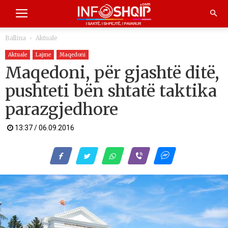
Ballina
Aktuale
Aktuale
Lajme
Maqedoni
Maqedoni, për gjashtë ditë,
pushteti bën shtatë taktika
parazgjedhore
13:37 / 06.09.2016