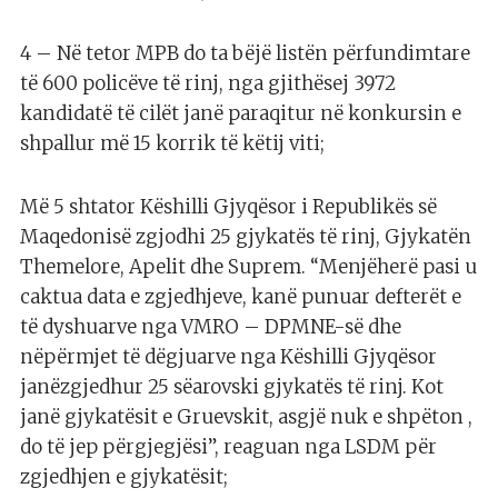
4 – Në tetor MPB do ta bëjë listën përfundimtare
të 600 policëve të rinj, nga gjithësej 3972
kandidatë të cilët janë paraqitur në konkursin e
shpallur më 15 korrik të këtij viti;
Më 5 shtator Këshilli Gjyqësor i Republikës së
Maqedonisë zgjodhi 25 gjykatës të rinj, Gjykatën
Themelore, Apelit dhe Suprem. “Menjëherë pasi u
caktua data e zgjedhjeve, kanë punuar defterët e
të dyshuarve nga VMRO – DPMNE-së dhe
nëpërmjet të dëgjuarve nga Këshilli Gjyqësor
janëzgjedhur 25 sëarovski gjykatës të rinj. Kot
janë gjykatësit e Gruevskit, asgjë nuk e shpëton ,
do të jep përgjegjësi”, reaguan nga LSDM për
zgjedhjen e gjykatësit;