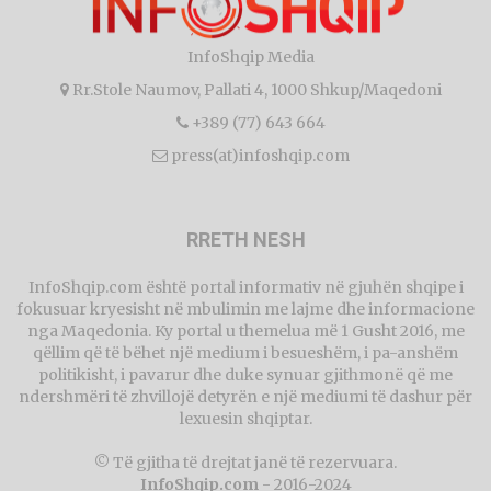
InfoShqip Media
Rr.Stole Naumov, Pallati 4, 1000 Shkup/Maqedoni
+389 (77) 643 664
press(at)infoshqip.com
RRETH NESH
InfoShqip.com është portal informativ në gjuhën shqipe i
fokusuar kryesisht në mbulimin me lajme dhe informacione
nga Maqedonia. Ky portal u themelua më 1 Gusht 2016, me
qëllim që të bëhet një medium i besueshëm, i pa-anshëm
politikisht, i pavarur dhe duke synuar gjithmonë që me
ndershmëri të zhvillojë detyrën e një mediumi të dashur për
lexuesin shqiptar.
© Të gjitha të drejtat janë të rezervuara.
InfoShqip.com
- 2016-2024