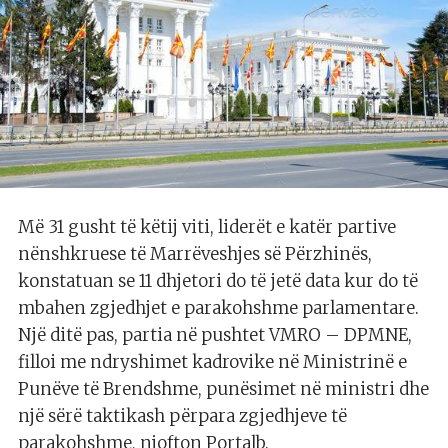
Më 31 gusht të këtij viti, liderët e katër partive
nënshkruese të Marrëveshjes së Përzhinës,
konstatuan se 11 dhjetori do të jetë data kur do të
mbahen zgjedhjet e parakohshme parlamentare.
Një ditë pas, partia në pushtet VMRO – DPMNE,
filloi me ndryshimet kadrovike në Ministrinë e
Punëve të Brendshme, punësimet në ministri dhe
një sërë taktikash përpara zgjedhjeve të
parakohshme, njofton Portalb.