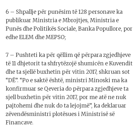
6 – Shpallje për punësim të 128 personave ka
publikuar Ministria e Mbrojtjes, Ministria e
Punës dhe Politikës Sociale, Banka Popullore, por
edhe ELEM dhe MEPSO;
7 – Pushteti ka për qëllim që përpara zgjedhjeve
të 11 dhjetorit ta shfrytëzojë shumicën e Kuvendit
dhe ta sjellë buxhetin për vitin 2017, shkruan sot
“DË”. “Po e saktë është, ministri Minoski ma ka
konfirmuar se Qeveria do përpara zgjedhjeve ta
sjell buxhetin për vitin 2017, por me atë ne nuk
pajtohemi dhe nuk do ta lejojmë”, ka deklaruar
zëvendësministri plotësues i Ministrisë së
Financave.