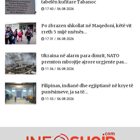
tabelën kufitare Tabanoc
17:40 / 06.08.2026
Po zbrazen shkollat në Maqedoni, këtë vit
rreth 5 mijë nxënës...
17:31 / 06.08.2026
Ukraina në alarm para dimrit, NATO
premton mbrojtje ajrore urgjente pas...
11:56 / 06.08.2026
Filipinas, indianë dhe egjiptianë në krye të
punësimeve, ja sa të...
11:55 / 06.08.2026