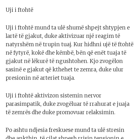
Uji i ftohtë
Uji i ftohtë mund ta ulë shumë shpejt shtypjen e
lartë të gjakut, duke aktivizuar një reagim të
natyrshëm në trupin tuaj. Kur hidhni ujë të ftohtë
në fytyrë, kokë dhe këmbë, bën që enët tuaja të
gjakut në lëkurë të ngushtohen. Kjo zvogëlon
sasinë e gjakut që kthehet te zemra, duke ulur
presionin në arteriet tuaja.
Uji i ftohtë aktivizon sistemin nervor
parasimpatik, duke zvogëluar të rrahurat e juaja
të zemrës dhe duke promovuar relaksimin.
Po ashtu ndjesia freskuese mund ta ulë stresin
dhe ankthin, të cilat shpesh rrisin tensionin e