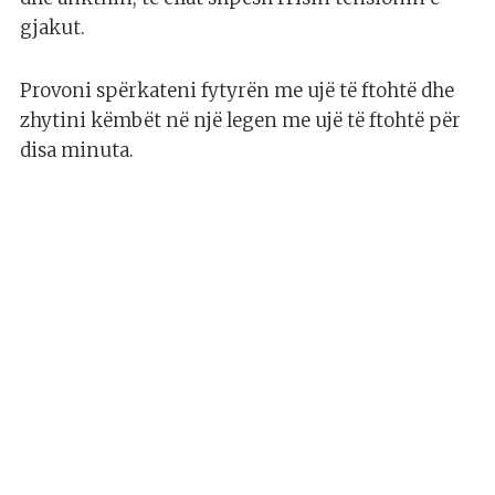
gjakut.
Provoni spërkateni fytyrën me ujë të ftohtë dhe
zhytini këmbët në një legen me ujë të ftohtë për
disa minuta.