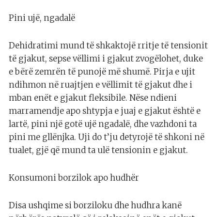
Pini ujë, ngadalë
Dehidratimi mund të shkaktojë rritje të tensionit
të gjakut, sepse vëllimi i gjakut zvogëlohet, duke
e bërë zemrën të punojë më shumë. Pirja e ujit
ndihmon në ruajtjen e vëllimit të gjakut dhe i
mban enët e gjakut fleksibile. Nëse ndieni
marramendje apo shtypja e juaj e gjakut është e
lartë, pini një gotë ujë ngadalë, dhe vazhdoni ta
pini me gllënjka. Uji do t’ju detyrojë të shkoni në
tualet, gjë që mund ta ulë tensionin e gjakut.
Konsumoni borzilok apo hudhër
Disa ushqime si borziloku dhe hudhra kanë