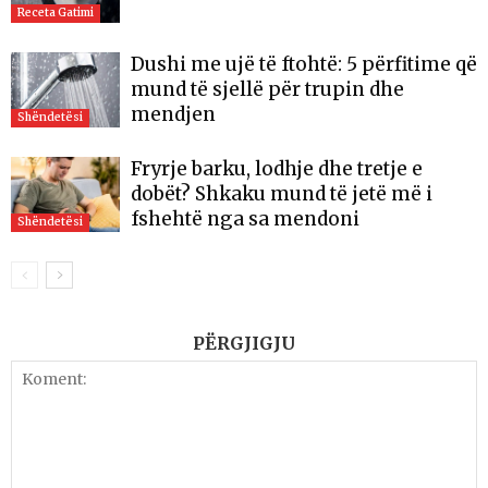
Receta Gatimi
Dushi me ujë të ftohtë: 5 përfitime që
mund të sjellë për trupin dhe
mendjen
Shëndetësi
Fryrje barku, lodhje dhe tretje e
dobët? Shkaku mund të jetë më i
fshehtë nga sa mendoni
Shëndetësi
PËRGJIGJU