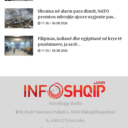
Ukraina në alarm para dimrit, NATO
premton mbrojtje ajrore urgjente pas...
11:56 / 06.08.2026
Filipinas, indianë dhe egjiptianë në krye të
punësimeve, ja sa të...
11:55 / 06.08.2026
InfoShqip Media
Rr.Stole Naumov, Pallati 4, 1000 Shkup/Maqedoni
+389 (77) 643 664