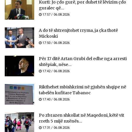
Kurti: Jo çdo gurë, por duhet të lëvizim çdo
guralec që...
17:57 / 06.08.2026
A do të shtrenjtohet rryma, ja çka thotë
Mickoski
17:50 / 06.08.2026
Për 17 ditë Artan Grubi del edhe nga arresti
shtëpiak, nëse...
17:42 / 06.08.2026
Rikthehet mbishkrimi në gjuhën shqipe në
tabelën kufitare Tabanoc
17:40 / 06.08.2026
Po zbrazen shkollat në Maqedoni, këtë vit
rreth 5 mijë nxënës...
17:31 / 06.08.2026