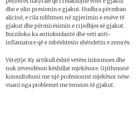
përbërës natyralë që i relaksojnë enët e gjakut
dhe e ulin presionin e gjakut. Hudhra përmban
alicinë, e cila ndihmon në zgjerimin e enëve të
gjakut dhe përmirësimin e rrjedhjes së gjakut.
Borziloku ka antioksidantë dhe veti anti-
inflamatore që e mbështesin shëndetin e zemrës.
Vërejtje: Ky artikull është vetëm informues dhe
nuk zëvendëson këshillat mjekësore. Gjithmonë
konsultohuni me një profesionist mjekësor nëse
vuani nga problemet me tension të gjakut.