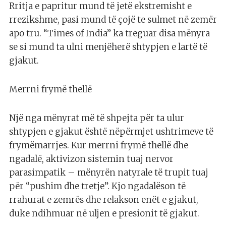
Rritja e papritur mund të jetë ekstremisht e
rrezikshme, pasi mund të çojë te sulmet në zemër
apo tru. “Times of India” ka treguar disa mënyra
se si mund ta ulni menjëherë shtypjen e lartë të
gjakut.
Merrni frymë thellë
Një nga mënyrat më të shpejta për ta ulur
shtypjen e gjakut është nëpërmjet ushtrimeve të
frymëmarrjes. Kur merrni frymë thellë dhe
ngadalë, aktivizon sistemin tuaj nervor
parasimpatik – mënyrën natyrale të trupit tuaj
për “pushim dhe tretje”. Kjo ngadalëson të
rrahurat e zemrës dhe relakson enët e gjakut,
duke ndihmuar në uljen e presionit të gjakut.