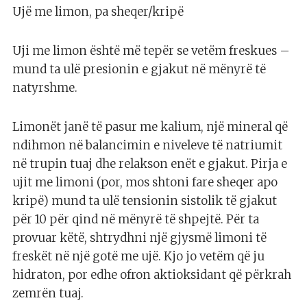
Ujë me limon, pa sheqer/kripë
Uji me limon është më tepër se vetëm freskues –
mund ta ulë presionin e gjakut në mënyrë të
natyrshme.
Limonët janë të pasur me kalium, një mineral që
ndihmon në balancimin e niveleve të natriumit
në trupin tuaj dhe relakson enët e gjakut. Pirja e
ujit me limoni (por, mos shtoni fare sheqer apo
kripë) mund ta ulë tensionin sistolik të gjakut
për 10 për qind në mënyrë të shpejtë. Për ta
provuar këtë, shtrydhni një gjysmë limoni të
freskët në një gotë me ujë. Kjo jo vetëm që ju
hidraton, por edhe ofron aktioksidant që përkrah
zemrën tuaj.