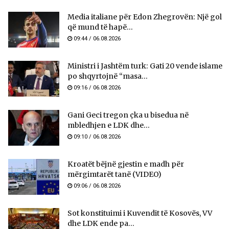
Media italiane për Edon Zhegrovën: Një gol
që mund të hapë...
09:44 / 06.08.2026
Ministri i Jashtëm turk: ​​Gati 20 vende islame
po shqyrtojnë “masa...
09:16 / 06.08.2026
Gani Geci tregon çka u bisedua në
mbledhjen e LDK dhe...
09:10 / 06.08.2026
Kroatët bëjnë gjestin e madh për
mërgimtarët tanë (VIDEO)
09:06 / 06.08.2026
Sot konstituimi i Kuvendit të Kosovës, VV
dhe LDK ende pa...