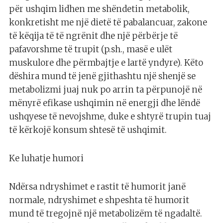
për ushqim lidhen me shëndetin metabolik,
konkretisht me një dietë të pabalancuar, zakone
të këqija të të ngrënit dhe një përbërje të
pafavorshme të trupit (p.sh., masë e ulët
muskulore dhe përmbajtje e lartë yndyre). Këto
dëshira mund të jenë gjithashtu një shenjë se
metabolizmi juaj nuk po arrin ta përpunojë në
mënyrë efikase ushqimin në energji dhe lëndë
ushqyese të nevojshme, duke e shtyrë trupin tuaj
të kërkojë konsum shtesë të ushqimit.
Ke luhatje humori
Ndërsa ndryshimet e rastit të humorit janë
normale, ndryshimet e shpeshta të humorit
mund të tregojnë një metabolizëm të ngadaltë.