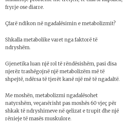
fryrje ose diarre.
Çfarë ndikon në ngadalësimin e metabolizmit?
Shkalla metabolike varet nga faktorë të
ndryshëm.
Gjenetika luan një rol të rëndësishëm, pasi disa
njerëz trashëgojnë një metabolizëm më të
shpejtë, ndërsa të tjerët kanë një më të ngadaltë.
Me moshën, metabolizmi ngadalësohet
natyrshëm, veçanërisht pas moshës 60 vjeç për
shkak të ndryshimeve në qelizat e trupit dhe një
rënieje të masës muskulore.