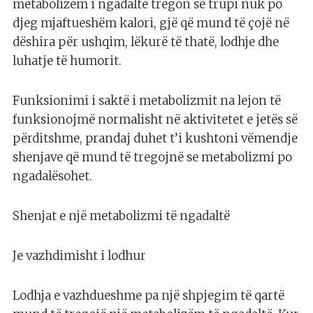
metabolizëm i ngadaltë tregon se trupi nuk po
djeg mjaftueshëm kalori, gjë që mund të çojë në
dëshira për ushqim, lëkurë të thatë, lodhje dhe
luhatje të humorit.
Funksionimi i saktë i metabolizmit na lejon të
funksionojmë normalisht në aktivitetet e jetës së
përditshme, prandaj duhet t’i kushtoni vëmendje
shenjave që mund të tregojnë se metabolizmi po
ngadalësohet.
Shenjat e një metabolizmi të ngadaltë
Je vazhdimisht i lodhur
Lodhja e vazhdueshme pa një shpjegim të qartë