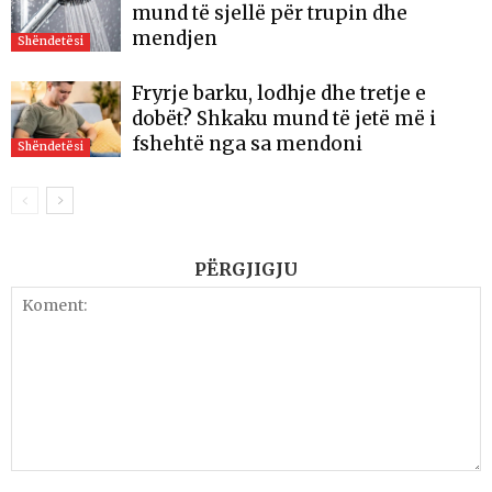
mund të sjellë për trupin dhe
mendjen
Shëndetësi
Fryrje barku, lodhje dhe tretje e
dobët? Shkaku mund të jetë më i
fshehtë nga sa mendoni
Shëndetësi
PËRGJIGJU