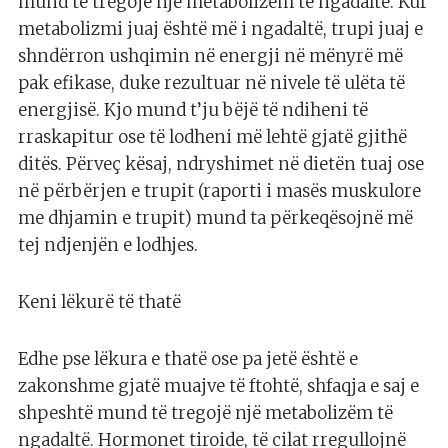
mund të tregojë një metabolizëm të ngadaltë. Kur
metabolizmi juaj është më i ngadaltë, trupi juaj e
shndërron ushqimin në energji në mënyrë më
pak efikase, duke rezultuar në nivele të ulëta të
energjisë. Kjo mund t’ju bëjë të ndiheni të
rraskapitur ose të lodheni më lehtë gjatë gjithë
ditës. Përveç kësaj, ndryshimet në dietën tuaj ose
në përbërjen e trupit (raporti i masës muskulore
me dhjamin e trupit) mund ta përkeqësojnë më
tej ndjenjën e lodhjes.
Keni lëkurë të thatë
Edhe pse lëkura e thatë ose pa jetë është e
zakonshme gjatë muajve të ftohtë, shfaqja e saj e
shpeshtë mund të tregojë një metabolizëm të
ngadaltë. Hormonet tiroide, të cilat rregullojnë