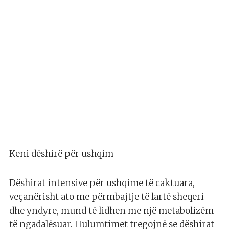
Keni dëshirë për ushqim
Dëshirat intensive për ushqime të caktuara,
veçanërisht ato me përmbajtje të lartë sheqeri
dhe yndyre, mund të lidhen me një metabolizëm
të ngadalësuar. Hulumtimet tregojnë se dëshirat