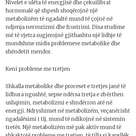
Nivelet e ulëta të energjisë dhe çekuilibrat
hormonalë që shpesh shoqërojnë një
metabolizëm të ngadaltë mund të çojnë në
ndjenja nervozizmi dhe frustrimi. Disa studime
më të vjetra sugjerojnë gjithashtu një lidhje të
mundshme midis problemeve metabolike dhe
shëndetit mendor.
Keni probleme me tretjen
Shkalla metabolike dhe proceset e tretjes janë të
lidhura ngushtë, sepse ndërsa tretja e zbërthen
ushqimin, metabolizmi e shndërron atë në
energji. Ndryshimet në metabolizëm, veçanërisht
ngadalësimi i tij, mund të ndikojnë në sistemin
tretës. Një metabolizëm më pak aktiv mund të
shkaktojë probleme me tretjen, të tilla si kapsllëk,