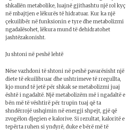
shkallën metabolike, luajnë gjithashtu një rol kyç
në mbajtjen e lëkurës të hidratuar. Kur ka një
çekuilibër në funksionin e tyre dhe metabolizmi
ngadalësohet, lëkura mund të dehidratohet
jashtëzakonisht.
Ju shtoni në peshë lehtë
Nëse vazhdoni të shtoni në peshë pavarësisht një
diete të ekuilibruar dhe ushtrimeve të rregullta,
kjo mund të jetë për shkak se metabolizmi juaj
është i ngadaltë. Një metabolizëm më i ngadaltë e
bën më të vështirë për trupin tuaj që ta
shndërrojë ushqimin në energji shpejt, gjë që
zvogëlon djegien e kalorive. Si rezultat, kaloritë e
tepërta ruhen si yndyrë, duke e bërë më të