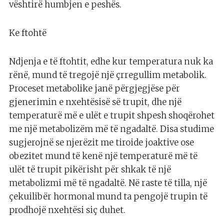
vështirë humbjen e peshës.
Ke ftohtë
Ndjenja e të ftohtit, edhe kur temperatura nuk ka
rënë, mund të tregojë një çrregullim metabolik.
Proceset metabolike janë përgjegjëse për
gjenerimin e nxehtësisë së trupit, dhe një
temperaturë më e ulët e trupit shpesh shoqërohet
me një metabolizëm më të ngadaltë. Disa studime
sugjerojnë se njerëzit me tiroide joaktive ose
obezitet mund të kenë një temperaturë më të
ulët të trupit pikërisht për shkak të një
metabolizmi më të ngadaltë. Në raste të tilla, një
çekuilibër hormonal mund ta pengojë trupin të
prodhojë nxehtësi siç duhet.