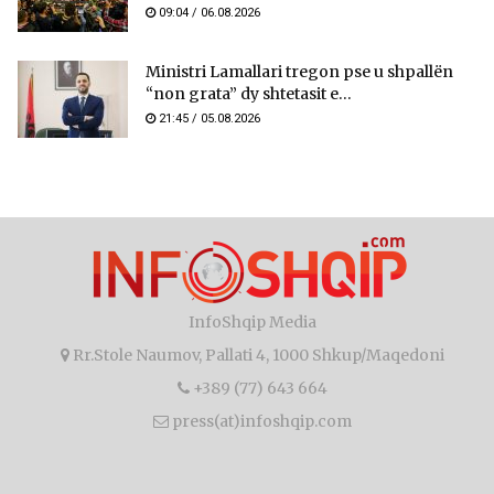
09:04 / 06.08.2026
Ministri Lamallari tregon pse u shpallën
“non grata” dy shtetasit e...
21:45 / 05.08.2026
InfoShqip Media
Rr.Stole Naumov, Pallati 4, 1000 Shkup/Maqedoni
+389 (77) 643 664
press(at)infoshqip.com