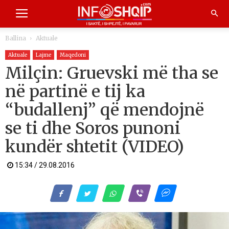
Ballina
Aktuale
Aktuale
Lajme
Maqedoni
Milçin: Gruevski më tha se
në partinë e tij ka
“budallenj” që mendojnë
se ti dhe Soros punoni
kundër shtetit (VIDEO)
15:34 / 29.08.2016