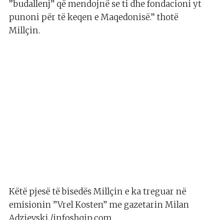
”budallenj” që mendojnë se ti dhe fondacioni yt
punoni për të keqen e Maqedonisë.” thotë
Millçin.
Këtë pjesë të bisedës Millçin e ka treguar në
emisionin ”Vrel Kosten” me gazetarin Milan
Adzievski./infoshqip.com