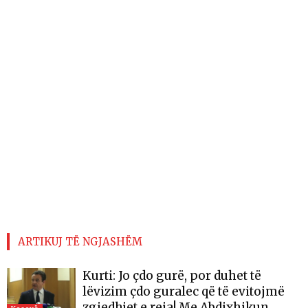
ARTIKUJ TË NGJASHËM
Kurti: Jo çdo gurë, por duhet të
lëvizim çdo guralec që të evitojmë
zgjedhjet e reja! Me Abdixhikun