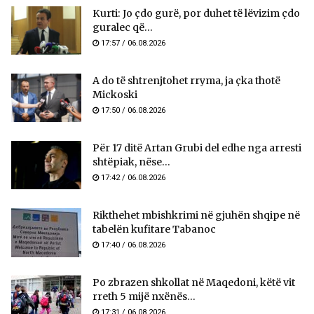
Kurti: Jo çdo gurë, por duhet të lëvizim çdo
guralec që...
17:57 / 06.08.2026
A do të shtrenjtohet rryma, ja çka thotë
Mickoski
17:50 / 06.08.2026
Për 17 ditë Artan Grubi del edhe nga arresti
shtëpiak, nëse...
17:42 / 06.08.2026
Rikthehet mbishkrimi në gjuhën shqipe në
tabelën kufitare Tabanoc
17:40 / 06.08.2026
Po zbrazen shkollat në Maqedoni, këtë vit
rreth 5 mijë nxënës...
17:31 / 06.08.2026