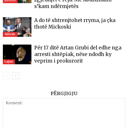
Kosovë
s’kam ndërmjetës
A do të shtrenjtohet rryma, ja çka
thotë Mickoski
Aktuale
Për 17 ditë Artan Grubi del edhe nga
arresti shtëpiak, nëse ndodh ky
veprim i prokurorit
Lajme
PËRGJIGJU