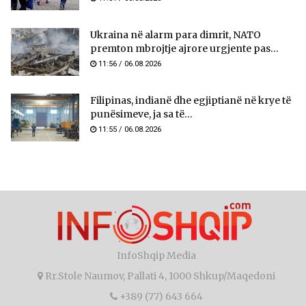
Ukraina në alarm para dimrit, NATO
premton mbrojtje ajrore urgjente pas...
11:56 / 06.08.2026
Filipinas, indianë dhe egjiptianë në krye të
punësimeve, ja sa të...
11:55 / 06.08.2026
InfoShqip Media
Rr.Stole Naumov, Pallati 4, 1000 Shkup/Maqedoni
+389 (77) 643 664