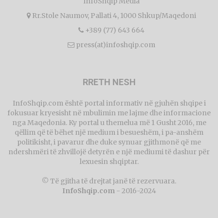
InfoShqip Media
Rr.Stole Naumov, Pallati 4, 1000 Shkup/Maqedoni
+389 (77) 643 664
press(at)infoshqip.com
RRETH NESH
InfoShqip.com është portal informativ në gjuhën shqipe i
fokusuar kryesisht në mbulimin me lajme dhe informacione
nga Maqedonia. Ky portal u themelua më 1 Gusht 2016, me
qëllim që të bëhet një medium i besueshëm, i pa-anshëm
politikisht, i pavarur dhe duke synuar gjithmonë që me
ndershmëri të zhvillojë detyrën e një mediumi të dashur për
lexuesin shqiptar.
© Të gjitha të drejtat janë të rezervuara.
InfoShqip.com
- 2016-2024