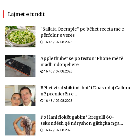
Lajmet e fundit
“Sallata Ozempic” po bëhet receta më e
përfolur e verës
16:48 / 07.08.2026
Apple thuhet se po teston iPhone më të
madh ndonjëherë
16:45 / 07.08.2026
Bëhet viral shikimi ‘hot’ i Duas ndaj Callum
në premierën e...
16:43 / 07.08.2026
Po i lani flokët gabim? Rregulli 60-
sekondësh që ndryshon gjithçka nga...
16:42 / 07.08.2026