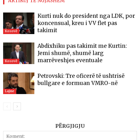
ARTIKUJ TË NGJASHËM
Kurti nuk do president nga LDK, por
koncensual, kreu i VV flet pas
takimit
Kosovë
Abdixhiku pas takimit me Kurtin:
Jemi shumë, shumë larg
marrëveshjes eventuale
Kosovë
Petrovski: Tre oficerë të ushtrisë
bullgare e formuan VMRO-në
Lajme
PËRGJIGJU