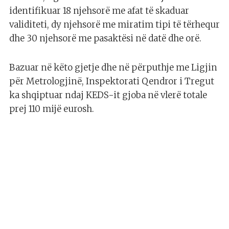
identifikuar 18 njehsorë me afat të skaduar
validiteti, dy njehsorë me miratim tipi të tërhequr
dhe 30 njehsorë me pasaktësi në datë dhe orë.
Bazuar në këto gjetje dhe në përputhje me Ligjin
për Metrologjinë, Inspektorati Qendror i Tregut
ka shqiptuar ndaj KEDS-it gjoba në vlerë totale
prej 110 mijë eurosh.