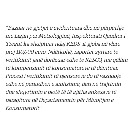
“Bazuar në gjetjet e evidentuara dhe në përputhje
me Ligjin për Metrologjinë, Inspektorati Qendror i
Tregut ka shqiptuar ndaj KEDS-it gjoba në vlerë
prej 110,000 euro. Ndërkohë, raportet zyrtare të
verifikimit janë dorëzuar edhe te KESCO, me qëllim
të kompensimit të konsumatorëve të dëmtuar.
Procesi i verifikimit të njehsorëve do të vazhdojë
edhe në periudhën e ardhshme, deri në trajtimin
dhe shqyrtimin e plotë të të gjitha ankesave të
paraqitura në Departamentin për Mbrojtjen e
Konsumatorit”