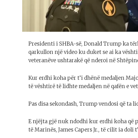
Presidenti i SHBA-së, Donald Trump ka tër
qarkullon një video ku duket se ai ka vështi
veteranëve ushtarakë që nderoi në Shtëpin
Kur erdhi koha për t’i dhënë medaljen Majo
të vështirë të lidhte medaljen në qafën e vet
Pas disa sekondash, Trump vendosi që ta li
E njëjta gjë nuk ndodhi kur erdhi koha që 
të Marinës, James Capers Jr., të cilit ia dol