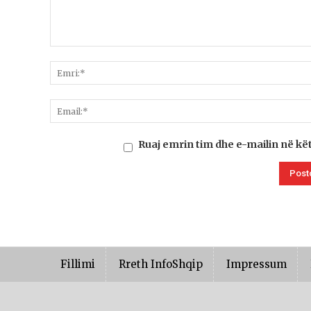
Ruaj emrin tim dhe e-mailin në kë
Fillimi
Rreth InfoShqip
Impressum