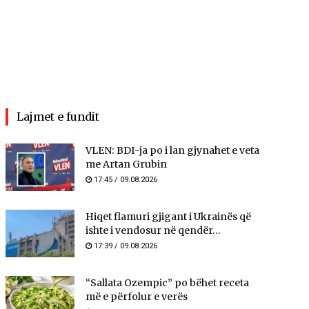
Lajmet e fundit
VLEN: BDI-ja po i lan gjynahet e veta
me Artan Grubin
17:45 / 09.08.2026
Hiqet flamuri gjigant i Ukrainës që
ishte i vendosur në qendër...
17:39 / 09.08.2026
“Sallata Ozempic” po bëhet receta
më e përfolur e verës