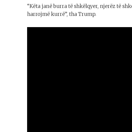
“Këta janë burra të shkëlqyer, njerëz të shk
harrojmë kurrë”, tha Trump.