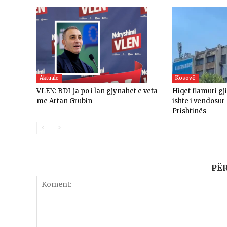
Aktuale
Kosovë
VLEN: BDI-ja po i lan gjynahet e veta
Hiqet flamuri gj
me Artan Grubin
ishte i vendosur
Prishtinës
PË