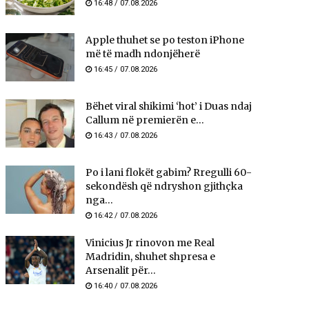
16:48 / 07.08.2026
Apple thuhet se po teston iPhone
më të madh ndonjëherë
16:45 / 07.08.2026
Bëhet viral shikimi ‘hot’ i Duas ndaj
Callum në premierën e...
16:43 / 07.08.2026
Po i lani flokët gabim? Rregulli 60-
sekondësh që ndryshon gjithçka
nga...
16:42 / 07.08.2026
Vinicius Jr rinovon me Real
Madridin, shuhet shpresa e
Arsenalit për...
16:40 / 07.08.2026