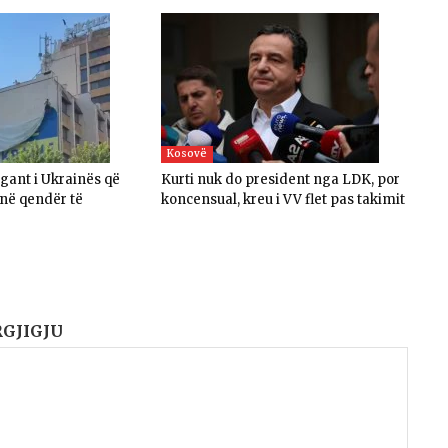
Kosovë
igant i Ukrainës që
Kurti nuk do president nga LDK, por
 në qendër të
koncensual, kreu i VV flet pas takimit
RGJIGJU