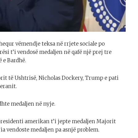
hequr vëmendje teksa në rrjete sociale po
rësi t’i vendosë medaljen në qafë një prej tre
ë e Bardhë.
rit të Ushtrisë, Nicholas Dockery, Trump e pati
eranit.
dhte medaljen në nyje.
presidenti amerikan t’i jepte medaljen Majorit
i t’ia vendoste medaljen pa asnjë problem.