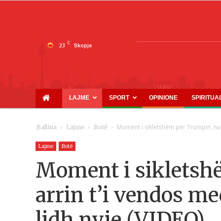
C
23
Skopje
LAJME
SPORT
OPINIONE
SPIRITUA
Moment i sikletshëm për Trumpin, nuk 
Ballina
Lajme
Botë
Lajme
Botë
Moment i sikletsh
arrin t’i vendos me
lidh nyje (VIDEO)