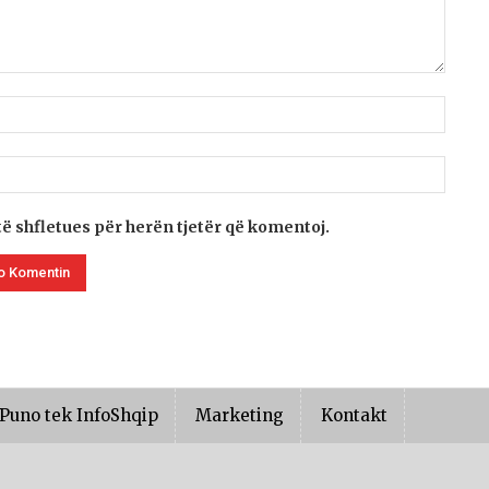
të shfletues për herën tjetër që komentoj.
Puno tek InfoShqip
Marketing
Kontakt