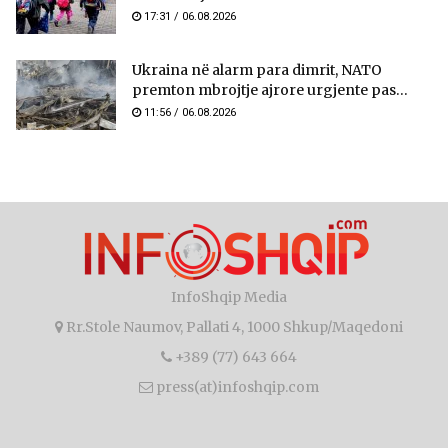
17:31 / 06.08.2026
Ukraina në alarm para dimrit, NATO
premton mbrojtje ajrore urgjente pas...
11:56 / 06.08.2026
InfoShqip Media
Rr.Stole Naumov, Pallati 4, 1000 Shkup/Maqedoni
+389 (77) 643 664
press(at)infoshqip.com