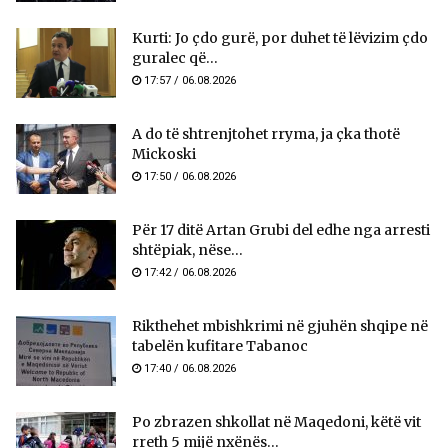
Kurti: Jo çdo gurë, por duhet të lëvizim çdo
guralec që...
17:57 / 06.08.2026
A do të shtrenjtohet rryma, ja çka thotë
Mickoski
17:50 / 06.08.2026
Për 17 ditë Artan Grubi del edhe nga arresti
shtëpiak, nëse...
17:42 / 06.08.2026
Rikthehet mbishkrimi në gjuhën shqipe në
tabelën kufitare Tabanoc
17:40 / 06.08.2026
Po zbrazen shkollat në Maqedoni, këtë vit
rreth 5 mijë nxënës...