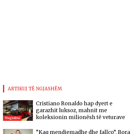
ARTIKUJ TË NGJASHËM
Cristiano Ronaldo hap dyert e
garazhit luksoz, mahnit me
koleksionin milionësh të veturave
Magazina
“Kaq mendjemadhe dhe fallco”, Bora