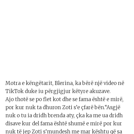
Motra e këngëtarit, Blerina, ka bërë një video në
TikTok duke iu përgjigjur këtyre akuzave.
Ajo thotë se po flet kot dhe se fama është e mirë,
por kur nuk ta dhuron Zoti s’e çfarë bën.“Asgjë
nuk o tu ia dridh brenda aty, çka ka me ua dridh
disave kur del fama është shumë e mirë por kur
nuk të jep Zoti s’mundesh me mar kështu që sa