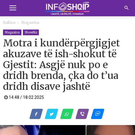
Ballina
Magazina
Magazina
ShowBiz
Motra i kundërpërgjigjet
akuzave të ish-shokut të
Gjestit: Asgjë nuk po e
dridh brenda, çka do t’ua
dridh disave jashtë
14:48 / 18.02.2025