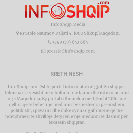
InfoShqip Media
Rr.Stole Naumov, Pallati 4, 1000 Shkup/Maqedoni
+389 (77) 643 664
press(at)infoshqip.com
RRETH NESH
InfoShqip.com është portal informativ në gjuhën shqipe i
fokusuar kryesisht në mbulimin me lajme dhe informacione
nga Maqedonia. Ky portal u themelua më 1 Gusht 2016, me
qëllim që të bëhet një medium i besueshëm, i pa-anshëm
politikisht, i pavarur dhe duke synuar gjithmonë që me
ndershmëri të zhvillojë detyrën e një mediumi të dashur për
lexuesin shqiptar.