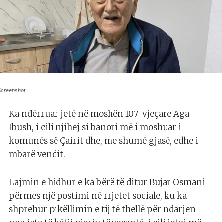
Screenshot
Ka ndërruar jetë në moshën 107-vjeçare Aga
Ibush, i cili njihej si banori më i moshuar i
komunës së Çairit dhe, me shumë gjasë, edhe i
mbarë vendit.
Lajmin e hidhur e ka bërë të ditur Bujar Osmani
përmes një postimi në rrjetet sociale, ku ka
shprehur pikëllimin e tij të thellë për ndarjen