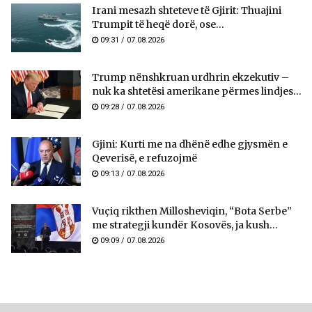
Irani mesazh shteteve të Gjirit: Thuajini
Trumpit të heqë dorë, ose...
09:31 / 07.08.2026
Trump nënshkruan urdhrin ekzekutiv –
nuk ka shtetësi amerikane përmes lindjes...
09:28 / 07.08.2026
Gjini: Kurti me na dhënë edhe gjysmën e
Qeverisë, e refuzojmë
09:13 / 07.08.2026
Vuçiq rikthen Millosheviqin, “Bota Serbe”
me strategji kundër Kosovës, ja kush...
09:09 / 07.08.2026