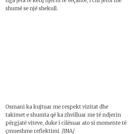
nga jeta të këtij njeriu të veçantë, i cili jetoi më
shumë se një shekull.
Osmani ka kujtuar me respekt vizitat dhe
takimet e shumta që ka zhvilluar me të ndjerin
përgjatë viteve, duke i cilësuar ato si momente të
çmueshme reflektimi. /INA/