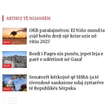
ARTIKUJ TË NGJASHËM
OKB paralajmëron: El Niño mund ta
çojë botën drejt një krize urie në
vitin 2027
Botë
Bordi i Paqes nis punën, jepet leja e
parë e ndërtimit në Gaza!
Botë
Senatorët kërkojnë që SHBA-ja të
rivendosë sanksione ndaj zyrtarëve
të Republikës Sërpska
Botë