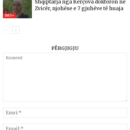
Shqiptarja nga Kërçova doktoron në
Zvicër, njohëse e 7 gjuhëve të huaja
INFO+
PËRGJIGJU