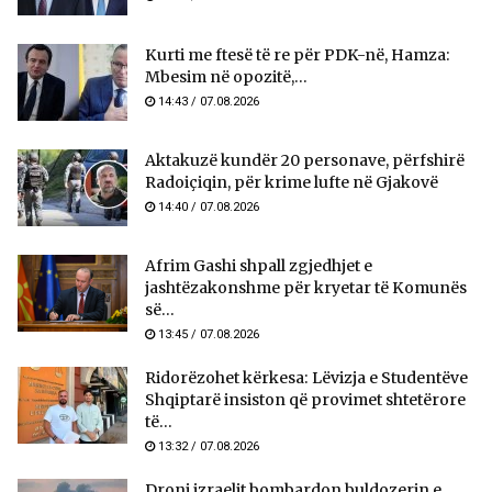
Kurti me ftesë të re për PDK-në, Hamza:
Mbesim në opozitë,...
14:43 / 07.08.2026
Aktakuzë kundër 20 personave, përfshirë
Radoiçiqin, për krime lufte në Gjakovë
14:40 / 07.08.2026
Afrim Gashi shpall zgjedhjet e
jashtëzakonshme për kryetar të Komunës
së...
13:45 / 07.08.2026
Ridorëzohet kërkesa: Lëvizja e Studentëve
Shqiptarë insiston që provimet shtetërore
të...
13:32 / 07.08.2026
Droni izraelit bombardon buldozerin e