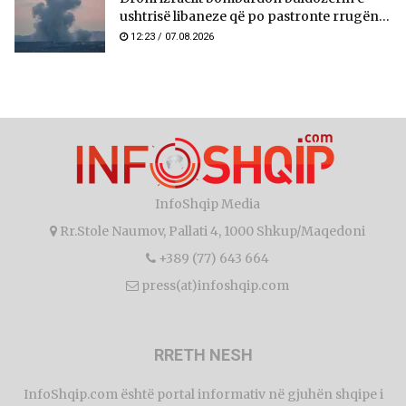
ushtrisë libaneze që po pastronte rrugën...
12:23 / 07.08.2026
InfoShqip Media
Rr.Stole Naumov, Pallati 4, 1000 Shkup/Maqedoni
+389 (77) 643 664
press(at)infoshqip.com
RRETH NESH
InfoShqip.com është portal informativ në gjuhën shqipe i