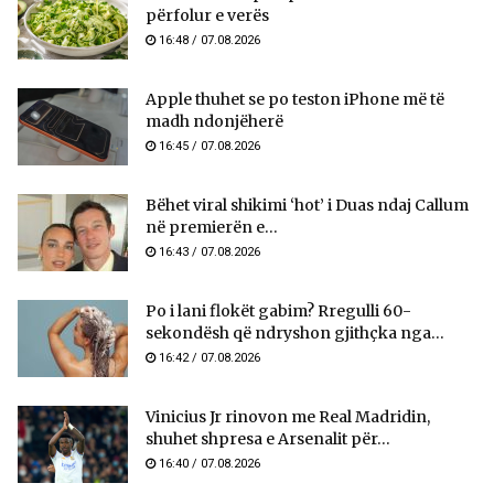
përfolur e verës
16:48 / 07.08.2026
Apple thuhet se po teston iPhone më të
madh ndonjëherë
16:45 / 07.08.2026
Bëhet viral shikimi ‘hot’ i Duas ndaj Callum
në premierën e...
16:43 / 07.08.2026
Po i lani flokët gabim? Rregulli 60-
sekondësh që ndryshon gjithçka nga...
16:42 / 07.08.2026
Vinicius Jr rinovon me Real Madridin,
shuhet shpresa e Arsenalit për...
16:40 / 07.08.2026