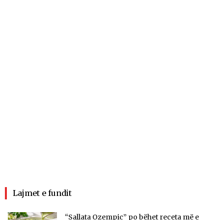
Lajmet e fundit
“Sallata Ozempic” po bëhet receta më e