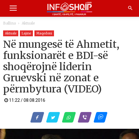
Ballina
Aktuale
Aktuale
Lajme
Maqedoni
Në mungesë të Ahmetit,
funksionarët e BDI-së
shoqërojnë liderin
Gruevski në zonat e
përmbytura (VIDEO)
11:22 / 08.08.2016