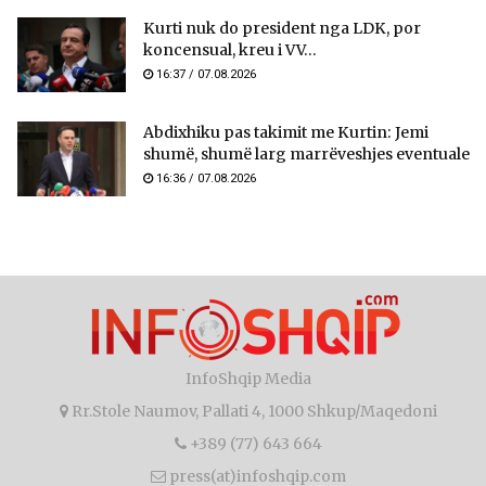
Kurti nuk do president nga LDK, por
koncensual, kreu i VV...
16:37 / 07.08.2026
Abdixhiku pas takimit me Kurtin: Jemi
shumë, shumë larg marrëveshjes eventuale
16:36 / 07.08.2026
InfoShqip Media
Rr.Stole Naumov, Pallati 4, 1000 Shkup/Maqedoni
+389 (77) 643 664
press(at)infoshqip.com