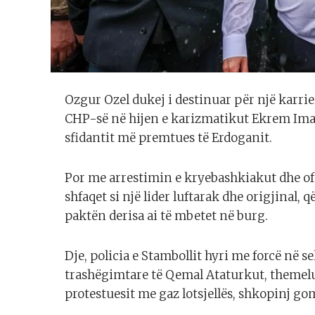
Ozgur Ozel dukej i destinuar për një karri
CHP-së në hijen e karizmatikut Ekrem Ima
sfidantit më premtues të Erdoganit.
Por me arrestimin e kryebashkiakut dhe ofe
shfaqet si një lider luftarak dhe origjinal
paktën derisa ai të mbetet në burg.
Dje, policia e Stambollit hyri me forcë në 
trashëgimtare të Qemal Ataturkut, themelu
protestuesit me gaz lotsjellës, shkopinj go