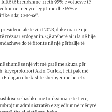
 luftë të brendshme: rreth 95% e votuesve të
jedhur në mënyrë legjitime dhe 65% e
itike ndaj CHP-së”.
presidenciale të vitit 2023, duke marrë një
të rrëzuar Erdoganin. Që atëherë ai u la në hije
ondazheve do të fitonte në një përballje të
 më shumë se një vit më parë me akuza për
sh-kryeprokurori Akin Gurlek, i cili pak më
ga Erdogan dhe kishte shërbyer më herët si
bashkisë së bashku me funksionarë të tjerë,
të mbrojtur administratën e zgjedhur në mënyrë