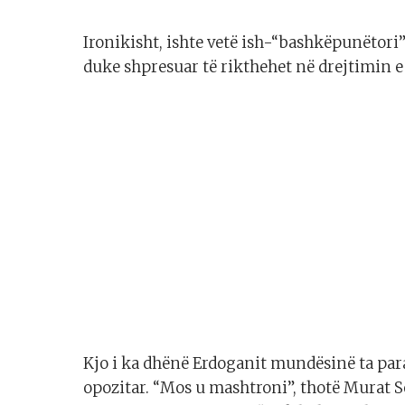
Ironikisht, ishte vetë ish-“bashkëpunëtori”
duke shpresuar të rikthehet në drejtimin e 
Kjo i ka dhënë Erdoganit mundësinë ta par
opozitar. “Mos u mashtroni”, thotë Murat S