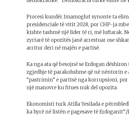
demokratike. “Demokracia turke është në ko
Procesi kundër Imamoglut synonte ta elimi
presidenciale të vitit 2028, por CHP-ja m
kishte tashmë një lider të ri, më luftarak.
zyrtarë të opozitës janë arrestuar ose shk
arritur deri në majën e partisë.
Ka nga ata që besojnë se Erdogan dëshiron 
zgjedhje të parakohshme që në nëntorin e 
“pastrimin” e partisë nga korrupsioni, po
një manovre ku fitues nuk del opozita.
Ekonomisti turk Atilla Yesilada e përmble
ka hyrë në listën e pagesave të Erdoganit”.