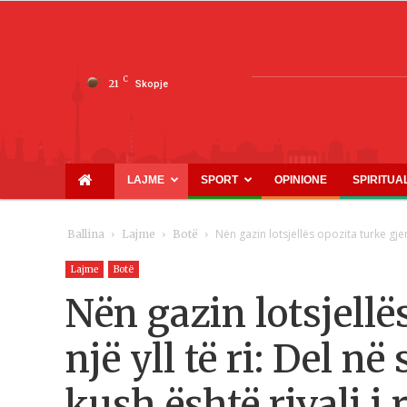
C
21
Skopje
LAJME
SPORT
OPINIONE
SPIRITUA
Nën gazin lotsjellës opozita turke gjen n
Ballina
Lajme
Botë
Lajme
Botë
Nën gazin lotsjellë
një yll të ri: Del n
kush është rivali i 