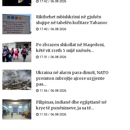
17:42 / 06.08.2026
Rikthehet mbishkrimi në gjuhën
shqipe në tabelën kufitare Tabanoc
17:40 / 06.08.2026
Po zbrazen shkollat në Maqedoni,
këtë vit rreth 5 mijë nxënës...
17:31 / 06.08.2026
Ukraina në alarm para dimrit, NATO
premton mbrojtje ajrore urgjente
pas...
11:56 / 06.08.2026
Filipinas, indianë dhe egjiptianë në
krye të punësimeve, ja sa të...
11:55 / 06.08.2026