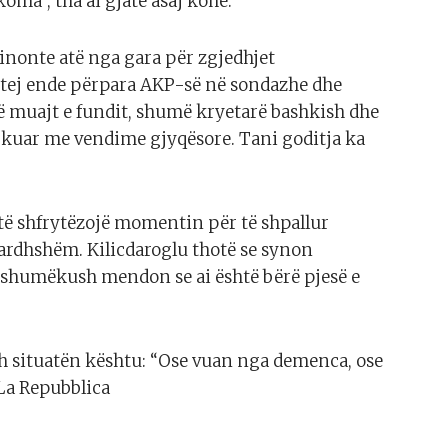
ma”, tha ai gjatë asaj kohe.
nonte atë nga gara për zgjedhjet
betej ende përpara AKP-së në sondazhe dhe
 Në muajt e fundit, shumë kryetarë bashkish dhe
arkuar me vendime gjyqësore. Tani goditja ka
të shfrytëzojë momentin për të shpallur
ardhshëm. Kilicdaroglu thotë se synon
r shumëkush mendon se ai është bërë pjesë e
dh situatën kështu: “Ose vuan nga demenca, ose
/La Repubblica