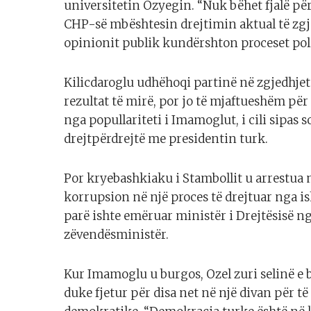
universitetin Ozyegin. “Nuk bëhet fjalë për
CHP-së mbështesin drejtimin aktual të zg
opinionit publik kundërshton proceset pol
Kilicdaroglu udhëhoqi partinë në zgjedhjet 
rezultat të mirë, por jo të mjaftueshëm për 
nga popullariteti i Imamoglut, i cili sipas s
drejtpërdrejtë me presidentin turk.
Por kryebashkiaku i Stambollit u arrestua
korrupsion në një proces të drejtuar nga i
parë ishte emëruar ministër i Drejtësisë n
zëvendësministër.
Kur Imamoglu u burgos, Ozel zuri selinë e 
duke fjetur për disa net në një divan për 