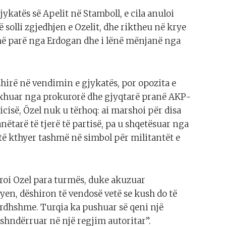
ykatës së Apelit në Stamboll, e cila anuloi
ë solli zgjedhjen e Ozelit, dhe riktheu në krye
më parë nga Erdogan dhe i lënë mënjanë nga
shirë në vendimin e gjykatës, por opozita e
axhuar nga prokurorë dhe gjyqtarë pranë AKP-
licisë, Özel nuk u tërhoq: ai marshoi për disa
ëtarë të tjerë të partisë, pa u shqetësuar nga
është kthyer tashmë në simbol për militantët e
aroi Ozel para turmës, duke akuzuar
yen, dëshiron të vendosë vetë se kush do të
e ardhshme. Turqia ka pushuar së qeni një
hndërruar në një regjim autoritar”.