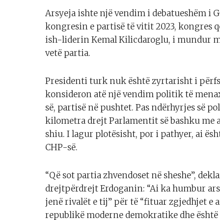
Arsyeja ishte një vendim i debatueshëm i Gj
kongresin e partisë të vitit 2023, kongres q
ish-liderin Kemal Kilicdaroglu, i mundur 
vetë partia.
Presidenti turk nuk është zyrtarisht i përf
konsideron atë një vendim politik të men
së, partisë në pushtet. Pas ndërhyrjes së po
kilometra drejt Parlamentit së bashku me an
shiu. I lagur plotësisht, por i pathyer, ai 
CHP-së.
“Që sot partia zhvendoset në sheshe”, dekl
drejtpërdrejt Erdoganin: “Ai ka humbur ars
jenë rivalët e tij” për të “fituar zgjedhjet 
republikë moderne demokratike dhe është s