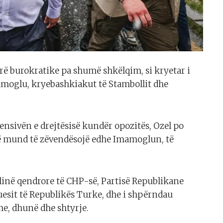
erë burokratike pa shumë shkëlqim, si kryetar i
moglu, kryebashkiakut të Stambollit dhe
nsivën e drejtësisë kundër opozitës, Ozel po
, që mund të zëvendësojë edhe Imamoglun, të
selinë qendrore të CHP-së, Partisë Republikane
esit të Republikës Turke, dhe i shpërndau
me, dhunë dhe shtyrje.