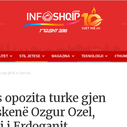
LITET
STIL JETESE
MAGAZINA
TEKNOLOGJI
#THUM
INFOSHQIP.COM
jë yll të ri: Del në...
s opozita turke gjen
ë skenë Ozgur Ozel,
ri i Erdoganit