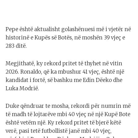
Pepe është aktualisht golashënuesi më i vjetër në
historinë e Kupës së Botës, në moshën 39 vjeç e
283 ditë.
Megjithatë, ky rekord pritet të thyhet në vitin
2026. Ronaldo, që ka mbushur 41 vjeç, është një
kandidat i fortë, së bashku me Edin Dëeko dhe
Luka Modrië.
Duke qëndruar te mosha, rekordi për numrin më
të madh të lojtarëve mbi 40 vjeç në një Kupë Bote
është vetëm një. Ky rekord pritet të bjerë këtë
verë, pasi tetë futbollistë janë mbi 40 vjeç,