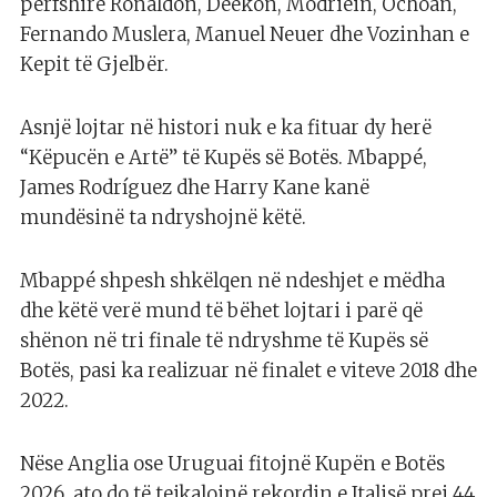
përfshirë Ronaldon, Dëekon, Modriëin, Ochoan,
Fernando Muslera, Manuel Neuer dhe Vozinhan e
Kepit të Gjelbër.
Asnjë lojtar në histori nuk e ka fituar dy herë
“Këpucën e Artë” të Kupës së Botës. Mbappé,
James Rodríguez dhe Harry Kane kanë
mundësinë ta ndryshojnë këtë.
Mbappé shpesh shkëlqen në ndeshjet e mëdha
dhe këtë verë mund të bëhet lojtari i parë që
shënon në tri finale të ndryshme të Kupës së
Botës, pasi ka realizuar në finalet e viteve 2018 dhe
2022.
Nëse Anglia ose Uruguai fitojnë Kupën e Botës
2026, ato do të tejkalojnë rekordin e Italisë prej 44