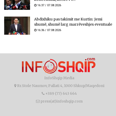
16:37 / 07.08.2026
Abdixhiku pas takimit me Kurtin: Jemi
shumë, shumë larg marrëveshjes eventuale
16:36 / 07.08.2026
InfoShqip Media
Rr.Stole Naumov, Pallati 4, 1000 Shkup/Maqedoni
+389 (77) 643 664
press(at)infoshqip.com