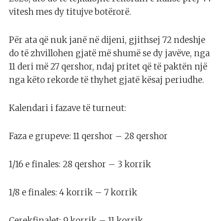
vitesh mes dy titujve botërorë.
Për ata që nuk janë në dijeni, gjithsej 72 ndeshje
do të zhvillohen gjatë më shumë se dy javëve, nga
11 deri më 27 qershor, ndaj pritet që të paktën një
nga këto rekorde të thyhet gjatë kësaj periudhe.
Kalendari i fazave të turneut:
Faza e grupeve: 11 qershor – 28 qershor
1/16 e finales: 28 qershor – 3 korrik
1/8 e finales: 4 korrik – 7 korrik
Çerekfinalet: 9 korrik – 11 korrik