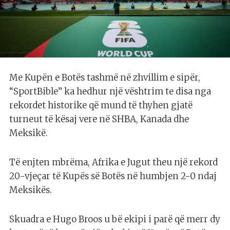
Me Kupën e Botës tashmë në zhvillim e sipër,
“SportBible” ka hedhur një vështrim te disa nga
rekordet historike që mund të thyhen gjatë
turneut të kësaj vere në SHBA, Kanada dhe
Meksikë.
Të enjten mbrëma, Afrika e Jugut theu një rekord
20-vjeçar të Kupës së Botës në humbjen 2-0 ndaj
Meksikës.
Skuadra e Hugo Broos u bë ekipi i parë që merr dy