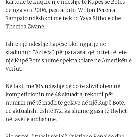
kartonë të kuq në një ndeshje të Kupës së Botës
që nga viti 2006, pasi arbitri Wilton Pereira
Sampaio ndëshkoi me të kuq Yaya Sithole dhe
Themba Zwane.
Ishte një ndeshje hapëse plot ngjarje në
stadiumin “Azteca”, përpara asaj që pritet të jetë
një Kupë Bote shumë spektakolare në Amerikën e
Veriut.
Në fakt, me 104 ndeshje që do të zhvillohen në
kompeticionin me 48 skuadra, rekordi për
numrin më të madh të golave në një Kupë Bote,
që aktualisht është 172, ka shumë gjasa të thyhet
në javët e ardhshme.
Siç pritej, fituesit serialë Cristiano Ronaldo dhe