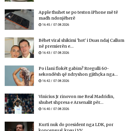
Apple thuhet se po teston iPhone më të
madh ndonjëherë
16:45 / 07.08.2026
Bëhet viral shikimi ‘hot’ i Duas ndaj Callum
në premierën e...
16:43 / 07.08.2026
Po i lani flokët gabim? Rregulli 60-
sekondësh që ndryshon gjithçka nga...
16:42 / 07.08.2026
Vinicius Jr rinovon me Real Madridin,
shuhet shpresa e Arsenalit për...
16:40 / 07.08.2026
Kurti nuk do president nga LDK, por
koncensual, kreu i VV...