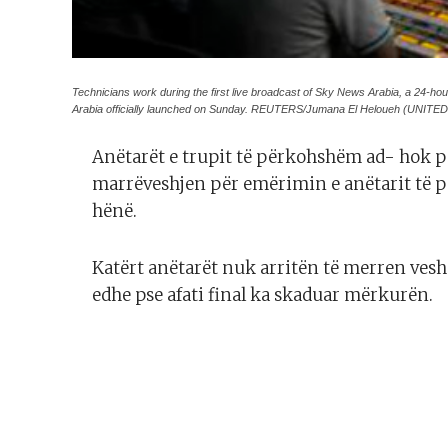
Technicians work during the first live broadcast of Sky News Arabia, a 24-h
Arabia officially launched on Sunday. REUTERS/Jumana El Heloueh (UN
Anëtarët e trupit të përkohshëm ad- hok p
marrëveshjen për emërimin e anëtarit të pe
hënë.
Katërt anëtarët nuk arritën të merren vesh p
edhe pse afati final ka skaduar mërkurën.