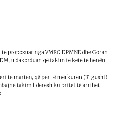
v, të propozuar nga VMRO DPMNE dhe Goran
DM, u dakorduan që takim të ketë të hënën.
eri të martën, që për të mërkurën (31 gusht)
mbajnë takim liderësh ku pritet të arrihet
b