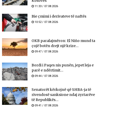
Kosovës
11:33 / 07.08.2026
Bie çmimi i derivateve të naftës
10:52 / 07.08.2026
OKB paralajmëron: El Niño mund ta
çojë botën drejt një krize...
09:47 / 07.08.2026
Bordi i Paqes nis punën, jepet leja e
parë e ndërtimit...
09:44 / 07.08.2026
Senatorët kërkojnë që SHBA-ja të
rivendosë sanksione ndaj zyrtarëve
të Republikës...
09:41 / 07.08.2026