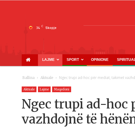
C
34
Skopje
LAJME
SPORT
OPINIONE
SPIRITUA
Ngec trupi ad-hoc për mediat, takimet vazh
Ballina
Aktuale
Aktuale
Lajme
Maqedoni
Ngec trupi ad-hoc 
vazhdojnë të hënë