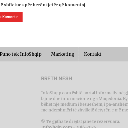
të shfletues për herën tjetër që komentoj.
Puno tek InfoShqip
Marketing
Kontakt
RRETH NESH
InfoShqip.com është portal informativ në g
lajme dhe informacione nga Maqedonia. Ky p
bëhet një medium i besueshëm, i pa-anshëm 
me ndershmëri të zhvillojë detyrën e një me
© Të gjitha të drejtat janë të rezervuara.
InfoShqip.com
- 2016-2024