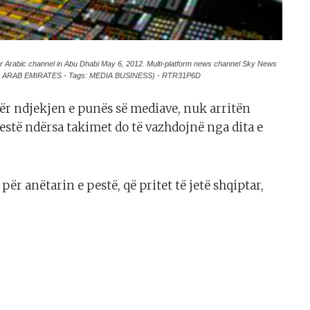
our Arabic channel in Abu Dhabi May 6, 2012. Multi-platform news channel Sky News
ITED ARAB EMIRATES - Tags: MEDIA BUSINESS) - RTR31P6D
ër ndjekjen e punës së mediave, nuk arritën
stë ndërsa takimet do të vazhdojnë nga dita e
ër anëtarin e pestë, që pritet të jetë shqiptar,