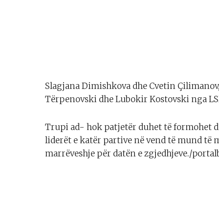
Slagjana Dimishkova dhe Cvetin Çilimano
Tërpenovski dhe Lubokir Kostovski nga LS
Trupi ad- hok patjetër duhet të formohet d
liderët e katër partive në vend të mund të 
marrëveshje për datën e zgjedhjeve./portal