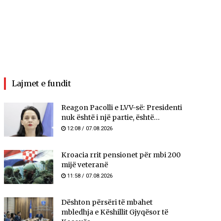
Lajmet e fundit
Reagon Pacolli e LVV-së: Presidenti
nuk është i një partie, është...
12:08 / 07.08.2026
Kroacia rrit pensionet për mbi 200
mijë veteranë
11:58 / 07.08.2026
​Dështon përsëri të mbahet
mbledhja e Këshillit Gjyqësor të