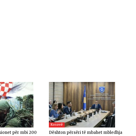
Kosovë
nsionet për mbi 200
​Dështon përsëri të mbahet mbledhja