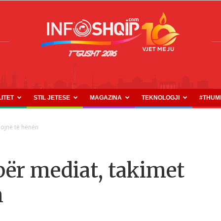
LITET
STIL JETESE
MAGAZINA
TEKNOLOGJI
#THUM
INFOSHQIP.COM
dojnë të hënën
për mediat, takimet
n