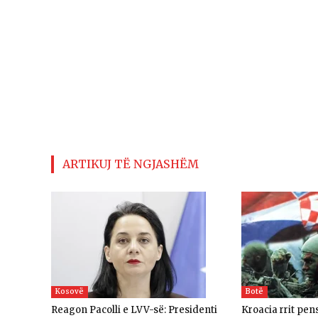
ARTIKUJ TË NGJASHËM
Kosovë
Botë
Reagon Pacolli e LVV-së: Presidenti
Kroacia rrit pe