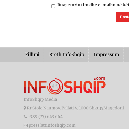
Ruaj emrin tim dhe e-mailin në kë
Fillimi
Rreth InfoShqip
Impressum
InfoShqip Media
Rr.Stole Naumov, Pallati 4, 1000 Shkup/Maqedoni
+389 (77) 643 664
press(at)infoshqip.com