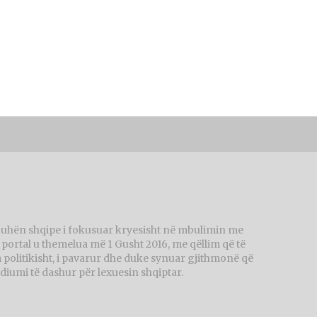
juhën shqipe i fokusuar kryesisht në mbulimin me
ortal u themelua më 1 Gusht 2016, me qëllim që të
politikisht, i pavarur dhe duke synuar gjithmonë që
diumi të dashur për lexuesin shqiptar.