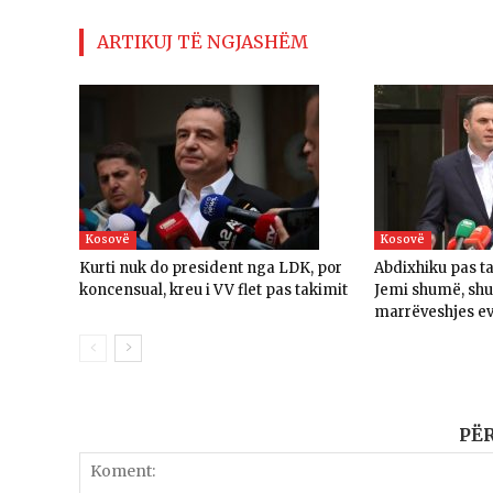
ARTIKUJ TË NGJASHËM
Kosovë
Kosovë
Kurti nuk do president nga LDK, por
Abdixhiku pas t
koncensual, kreu i VV flet pas takimit
Jemi shumë, sh
marrëveshjes e
PË