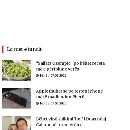
Lajmet e fundit
“Sallata Ozempic” po bëhet receta
më e përfolur e verës
16:48 / 07.08.2026
Apple thuhet se po teston iPhone
më të madh ndonjëherë
16:45 / 07.08.2026
Bëhet viral shikimi ‘hot’ i Duas ndaj
Callum në premierën e...