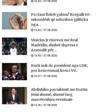
16:43 / 07.08.2026
Po i lani flokët gabim? Rregulli 60-
sekondësh që ndryshon gjithçka
nga...
16:42 / 07.08.2026
Vinicius Jr rinovon me Real
Madridin, shuhet shpresa e
Arsenalit për...
16:40 / 07.08.2026
Kurti nuk do president nga LDK,
por koncensual, kreu i VV...
16:37 / 07.08.2026
Abdixhiku pas takimit me Kurtin:
Jemi shumë, shumë larg
marrëveshjes eventuale
16:36 / 07.08.2026