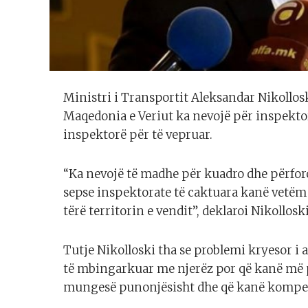
Ministri i Transportit Aleksandar Nikolloski
Maqedonia e Veriut ka nevojë për inspektor
inspektorë për të vepruar.
“Ka nevojë të madhe për kuadro dhe përfor
sepse inspektorate të caktuara kanë vetëm
tërë territorin e vendit”, deklaroi Nikolloski
Tutje Nikolloski tha se problemi kryesor i 
të mbingarkuar me njerëz por që kanë më p
mungesë punonjësisht dhe që kanë kompet