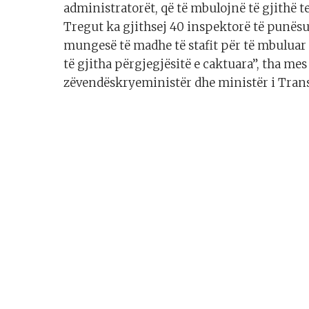
administratorët, që të mbulojnë të gjithë te
Tregut ka gjithsej 40 inspektorë të punë
mungesë të madhe të stafit për të mbuluar 
të gjitha përgjegjësitë e caktuara”, tha me
zëvendëskryeministër dhe ministër i Trans