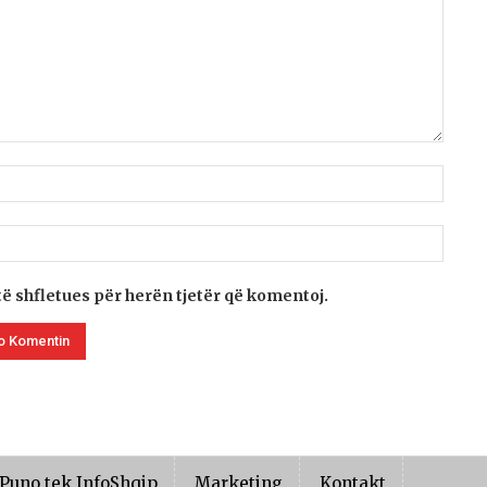
të shfletues për herën tjetër që komentoj.
Puno tek InfoShqip
Marketing
Kontakt