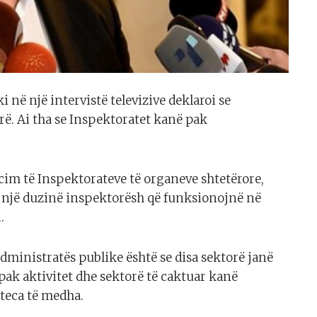
 në një intervistë televizive deklaroi se
ë. Ai tha se Inspektoratet kanë pak
cim të Inspektorateve të organeve shtetërore,
 një duzinë inspektorësh që funksionojnë në
.
administratës publike është se disa sektorë janë
ak aktivitet dhe sektorë të caktuar kanë
eca të medha.