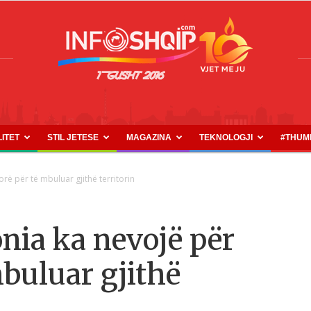
LITET
STIL JETESE
MAGAZINA
TEKNOLOGJI
#THUM
INFOSHQIP.COM
rë për të mbuluar gjithë territorin
nia ka nevojë për
mbuluar gjithë