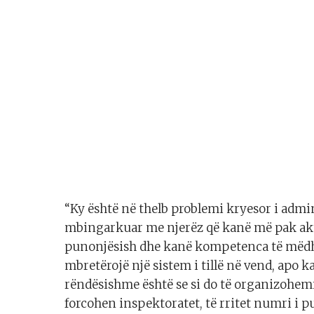
“Ky është në thelb problemi kryesor i admin
mbingarkuar me njerëz që kanë më pak akt
punonjësish dhe kanë kompetenca të mëdha.
mbretërojë një sistem i tillë në vend, apo k
rëndësishme është se si do të organizohem
forcohen inspektoratet, të rritet numri i p