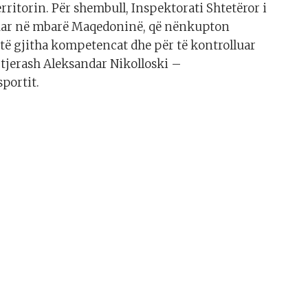
rritorin. Për shembull, Inspektorati Shtetëror i
suar në mbarë Maqedoninë, që nënkupton
të gjitha kompetencat dhe për të kontrolluar
s tjerash Aleksandar Nikolloski –
portit.