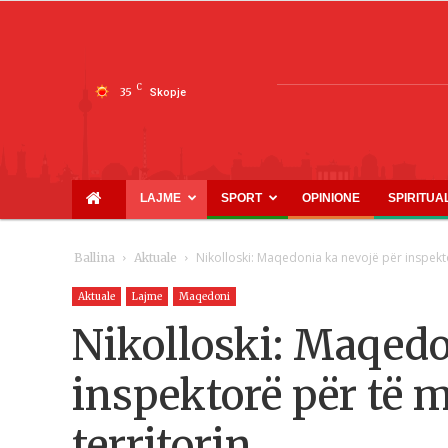
C
35
Skopje
LAJME
SPORT
OPINIONE
SPIRITUA
Nikolloski: Maqedonia ka nevojë për inspekto
Ballina
Aktuale
Aktuale
Lajme
Maqedoni
Nikolloski: Maqedo
inspektorë për të 
territorin