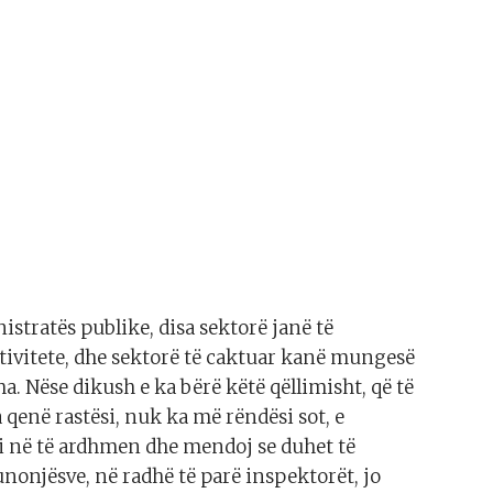
istratës publike, disa sektorë janë të
ivitete, dhe sektorë të caktuar kanë mungesë
 Nëse dikush e ka bërë këtë qëllimisht, që të
a qenë rastësi, nuk ka më rëndësi sot, e
i në të ardhmen dhe mendoj se duhet të
unonjësve, në radhë të parë inspektorët, jo