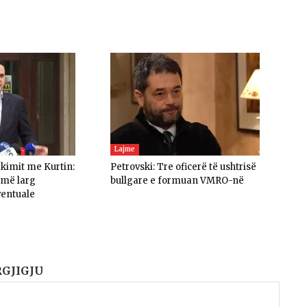
Lajme
akimit me Kurtin:
Petrovski: Tre oficerë të ushtrisë
umë larg
bullgare e formuan VMRO-në
ventuale
RGJIGJU