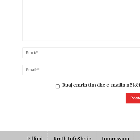
Ruaj emrin tim dhe e-mailin në kë
Fillimi
Rreth InfoShqip
Impressum