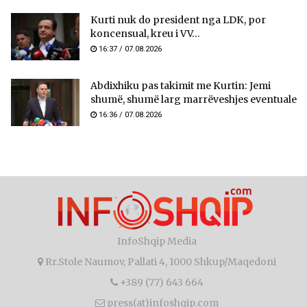
Kurti nuk do president nga LDK, por
koncensual, kreu i VV...
16:37 / 07.08.2026
Abdixhiku pas takimit me Kurtin: Jemi
shumë, shumë larg marrëveshjes eventuale
16:36 / 07.08.2026
InfoShqip Media
Rr.Stole Naumov, Pallati 4, 1000 Shkup/Maqedoni
+389 (77) 643 664
press(at)infoshqip.com