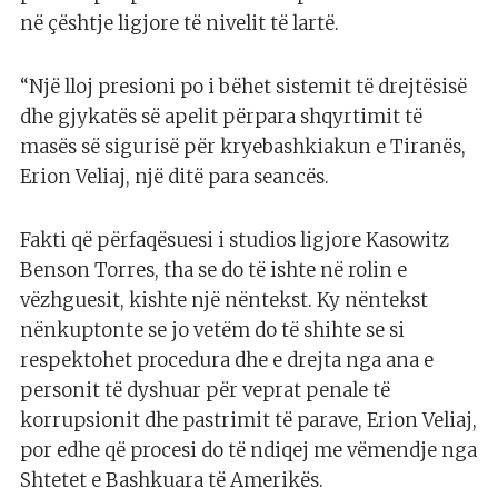
në çështje ligjore të nivelit të lartë.
“Një lloj presioni po i bëhet sistemit të drejtësisë
dhe gjykatës së apelit përpara shqyrtimit të
masës së sigurisë për kryebashkiakun e Tiranës,
Erion Veliaj, një ditë para seancës.
Fakti që përfaqësuesi i studios ligjore Kasowitz
Benson Torres, tha se do të ishte në rolin e
vëzhguesit, kishte një nëntekst. Ky nëntekst
nënkuptonte se jo vetëm do të shihte se si
respektohet procedura dhe e drejta nga ana e
personit të dyshuar për veprat penale të
korrupsionit dhe pastrimit të parave, Erion Veliaj,
por edhe që procesi do të ndiqej me vëmendje nga
Shtetet e Bashkuara të Amerikës.