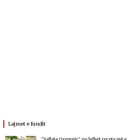
Lajmet e fundit
“Sallata Ozempic” po bëhet receta më e