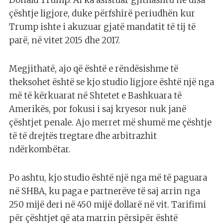
Donald Trump. Ai ka asistuar gjithashtu në disa
çështje ligjore, duke përfshirë periudhën kur
Trump ishte i akuzuar gjatë mandatit të tij të
parë, në vitet 2015 dhe 2017.
Megjithatë, ajo që është e rëndësishme të
theksohet është se kjo studio ligjore është një nga
më të kërkuarat në Shtetet e Bashkuara të
Amerikës, por fokusi i saj kryesor nuk janë
çështjet penale. Ajo merret më shumë me çështje
të të drejtës tregtare dhe arbitrazhit
ndërkombëtar.
Po ashtu, kjo studio është një nga më të paguara
në SHBA, ku paga e partnerëve të saj arrin nga
250 mijë deri në 450 mijë dollarë në vit. Tarifimi
për çështjet që ata marrin përsipër është