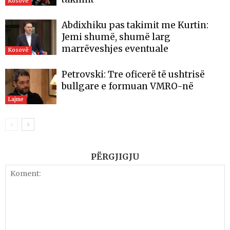
Kosovë
Abdixhiku pas takimit me Kurtin:
Jemi shumë, shumë larg
marrëveshjes eventuale
Kosovë
Petrovski: Tre oficerë të ushtrisë
bullgare e formuan VMRO-në
Lajme
PËRGJIGJU