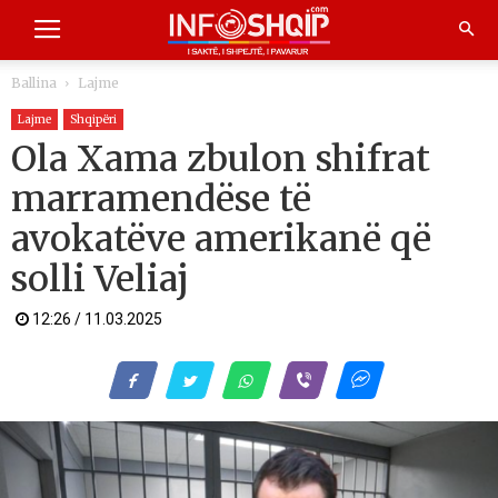
Ballina
Lajme
Lajme
Shqipëri
Ola Xama zbulon shifrat
marramendëse të
avokatëve amerikanë që
solli Veliaj
12:26 / 11.03.2025