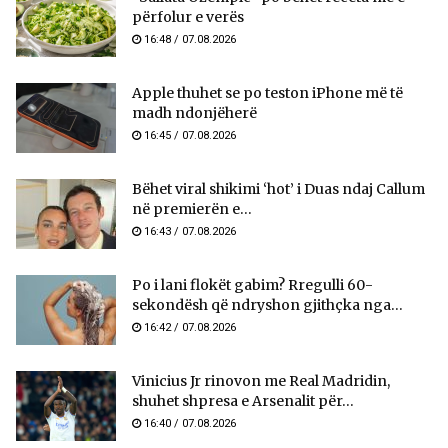
përfolur e verës
16:48 / 07.08.2026
Apple thuhet se po teston iPhone më të
madh ndonjëherë
16:45 / 07.08.2026
Bëhet viral shikimi ‘hot’ i Duas ndaj Callum
në premierën e...
16:43 / 07.08.2026
Po i lani flokët gabim? Rregulli 60-
sekondësh që ndryshon gjithçka nga...
16:42 / 07.08.2026
Vinicius Jr rinovon me Real Madridin,
shuhet shpresa e Arsenalit për...
16:40 / 07.08.2026