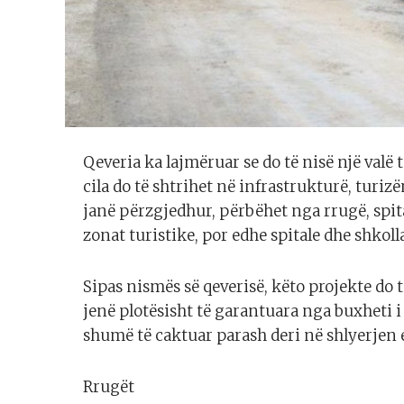
Qeveria ka lajmëruar se do të nisë një valë 
cila do të shtrihet në infrastrukturë, turiz
janë përzgjedhur, përbëhet nga rrugë, spita
zonat turistike, por edhe spitale dhe shkoll
Sipas nismës së qeverisë, këto projekte do 
jenë plotësisht të garantuara nga buxheti i s
shumë të caktuar parash deri në shlyerjen e 
Rrugët