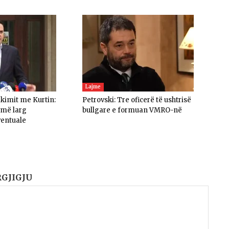
Lajme
akimit me Kurtin:
Petrovski: Tre oficerë të ushtrisë
umë larg
bullgare e formuan VMRO-në
ventuale
RGJIGJU