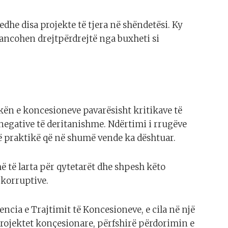
edhe disa projekte të tjera në shëndetësi. Ky
ancohen drejtpërdrejtë nga buxheti si
ikën e koncesioneve pavarësisht kritikave të
negative të deritanishme. Ndërtimi i rrugëve
ë praktikë që në shumë vende ka dështuar.
më të larta për qytetarët dhe shpesh këto
 korruptive.
ncia e Trajtimit të Koncesioneve, e cila në një
projektet konçesionare, përfshirë përdorimin e