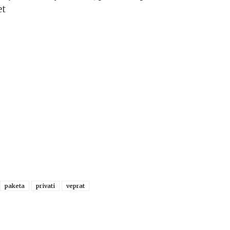
et
paketa
privati
veprat