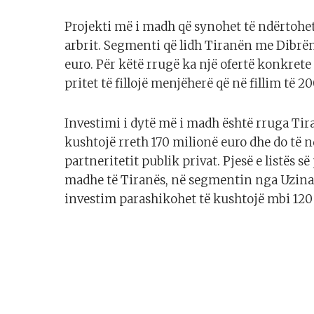
Projekti më i madh që synohet të ndërtohe
arbrit. Segmenti që lidh Tiranën me Dibrën
euro. Për këtë rrugë ka një ofertë konkrete
pritet të fillojë menjëherë që në fillim të 20
Investimi i dytë më i madh është rruga Ti
kushtojë rreth 170 milionë euro dhe do të 
partneritetit publik privat. Pjesë e listës 
madhe të Tiranës, në segmentin nga Uzina 
investim parashikohet të kushtojë mbi 120