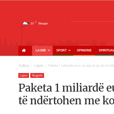
C
25
Skopje
LAJME
SPORT
OPINIONE
SPIRITUA
Paketa 1 miliardë euro. Ja veprat që do të nd
Ballina
Lajme
Lajme
Shqipëri
Paketa 1 miliardë e
të ndërtohen me ko