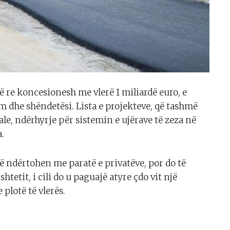
të re koncesionesh me vlerë 1 miliardë euro, e
ëm dhe shëndetësi. Lista e projekteve, që tashmë
le, ndërhyrje për sistemin e ujërave të zeza në
a.
të ndërtohen me paratë e privatëve, por do të
htetit, i cili do u paguajë atyre çdo vit një
plotë të vlerës.