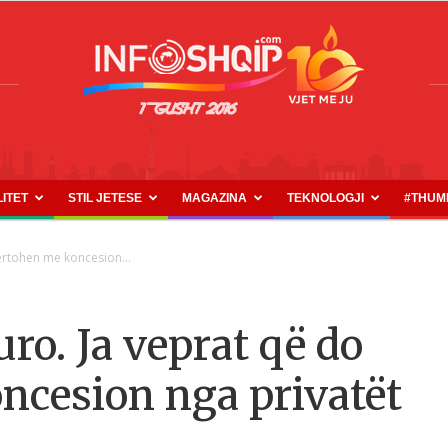
LITET
STIL JETESE
MAGAZINA
TEKNOLOGJI
#THUM
INFOSHQIP.COM
ërtohen me koncesion...
uro. Ja veprat që do
ncesion nga privatët