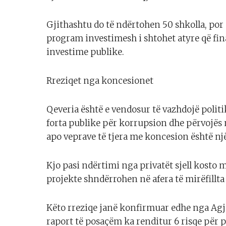
Gjithashtu do të ndërtohen 50 shkolla, por 
program investimesh i shtohet atyre që fin
investime publike.
Rreziqet nga koncesionet
Qeveria është e vendosur të vazhdojë polit
forta publike për korrupsion dhe përvojës 
apo veprave të tjera me koncesion është nj
Kjo pasi ndërtimi nga privatët sjell kosto 
projekte shndërrohen në afera të mirëfillta
Këto rreziqe janë konfirmuar edhe nga Agje
raport të posaçëm ka renditur 6 risqe për 