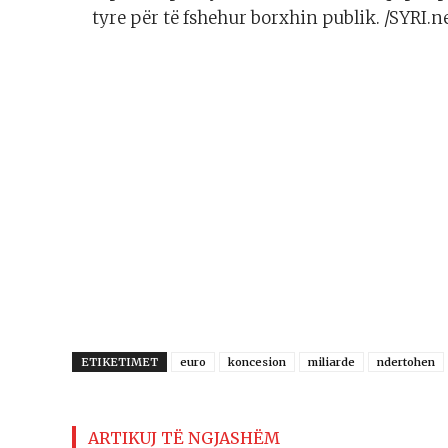
tyre për të fshehur borxhin publik. /SYRI.n
ETIKETIMET
euro
koncesion
miliarde
ndertohen
ARTIKUJ TË NGJASHËM