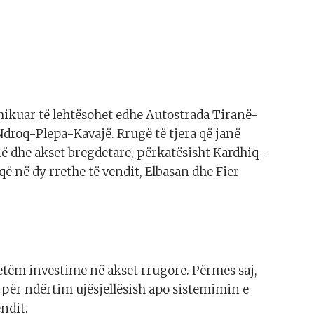
ikuar të lehtësohet edhe Autostrada Tiranë-
roq-Plepa-Kavajë. Rrugë të tjera që janë
ë dhe akset bregdetare, përkatësisht Kardhiq-
 në dy rrethe të vendit, Elbasan dhe Fier
etëm investime në akset rrugore. Përmes saj,
 për ndërtim ujësjellësish apo sistemimin e
endit.