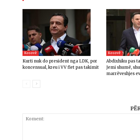
Kosovë
Kosovë
Kurti nuk do president nga LDK, por
Abdixhiku pas t
koncensual, kreu i VV flet pas takimit
Jemi shumë, sh
marrëveshjes e
PË