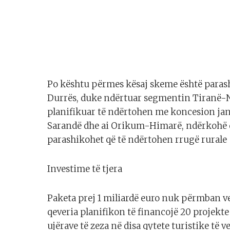
Po kështu përmes kësaj skeme është parash
Durrës, duke ndërtuar segmentin Tiranë-Nd
planifikuar të ndërtohen me koncesion jan
Sarandë dhe ai Orikum-Himarë, ndërkohë që
parashikohet që të ndërtohen rrugë rurale
Investime të tjera
Paketa prej 1 miliardë euro nuk përmban v
qeveria planifikon të financojë 20 projekte
ujërave të zeza në disa qytete turistike të v