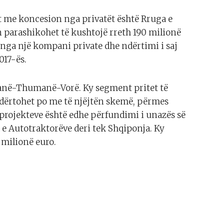
t me koncesion nga privatët është Rruga e
 parashikohet të kushtojë rreth 190 milionë
 nga një kompani private dhe ndërtimi i saj
017-ës.
ranë-Thumanë-Vorë. Ky segment pritet të
ndërtohet po me të njëjtën skemë, përmes
së projekteve është edhe përfundimi i unazës së
e Autotraktorëve deri tek Shqiponja. Ky
 milionë euro.