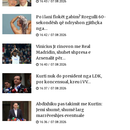
16:43 / 07.08.2026
Po i lani flokët gabim? Rregulli 60-
sekondësh që ndryshon gjithçka
nga...
16:42 / 07.08.2026
Vinicius Jr rinovon me Real
Madridin, shuhet shpresa e
Arsenalit për...
16:40 / 07.08.2026
Kurti nuk do president nga LDK,
por koncensual, kreu i VV...
16:37 / 07.08.2026
Abdixhiku pas takimit me Kurtin:
Jemi shumë, shumë larg
marrëveshjes eventuale
16:36 / 07.08.2026