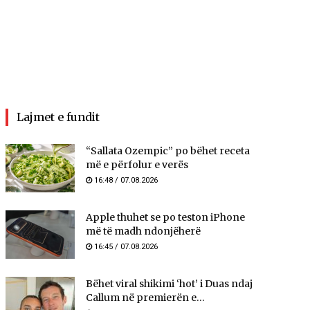
Lajmet e fundit
“Sallata Ozempic” po bëhet receta
më e përfolur e verës
16:48 / 07.08.2026
Apple thuhet se po teston iPhone
më të madh ndonjëherë
16:45 / 07.08.2026
Bëhet viral shikimi ‘hot’ i Duas ndaj
Callum në premierën e...