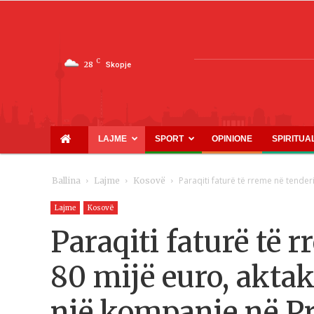
C
28
Skopje
LAJME
SPORT
OPINIONE
SPIRITUA
Paraqiti faturë të rreme në tender
Ballina
Lajme
Kosovë
Lajme
Kosovë
Paraqiti faturë të 
80 mijë euro, aktak
një kompanie në Pr