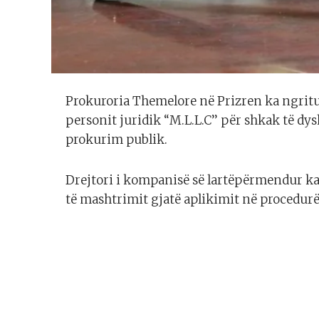
Prokuroria Themelore në Prizren ka ngritu
personit juridik “M.L.L.C’’ për shkak të 
prokurim publik.
Drejtori i kompanisë së lartëpërmendur k
të mashtrimit gjatë aplikimit në procedurë