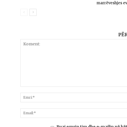
marrëveshjes e
PË
Ruaj emrin tim dhe e-mailin në kë