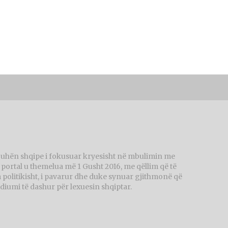
juhën shqipe i fokusuar kryesisht në mbulimin me
ortal u themelua më 1 Gusht 2016, me qëllim që të
politikisht, i pavarur dhe duke synuar gjithmonë që
diumi të dashur për lexuesin shqiptar.