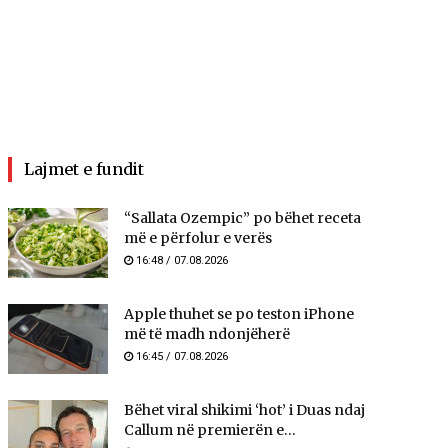
Lajmet e fundit
“Sallata Ozempic” po bëhet receta
më e përfolur e verës
16:48 / 07.08.2026
Apple thuhet se po teston iPhone
më të madh ndonjëherë
16:45 / 07.08.2026
Bëhet viral shikimi ‘hot’ i Duas ndaj
Callum në premierën e...