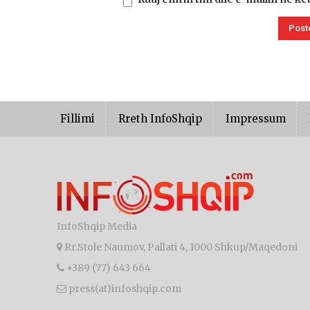
Fillimi
Rreth InfoShqip
Impressum
InfoShqip Media
Rr.Stole Naumov, Pallati 4, 1000 Shkup/Maqedoni
+389 (77) 643 664
press(at)infoshqip.com