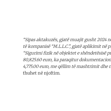
“Sipas aktakuzës, gjatë muajit gusht 2024 në 
të kompanisë “M.L.L.C.”, gjatë aplikimit në 
“Sigurimi fizik në objektet e shëndetësisë p
80,825.60 euro, ka paraqitur dokumentacion t
4,775.00 euro, me qëllim të mashtrimit dhe 
thuhet në njoftim.