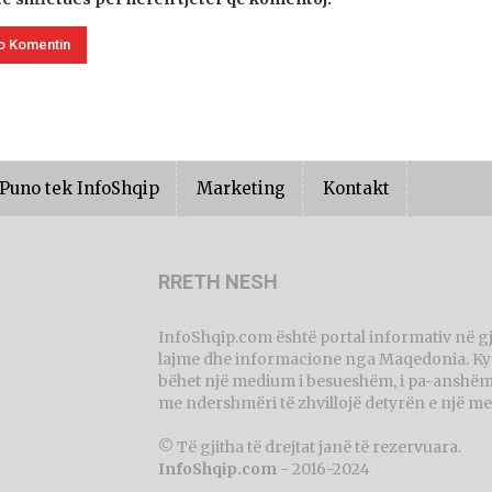
Puno tek InfoShqip
Marketing
Kontakt
RRETH NESH
InfoShqip.com është portal informativ në g
lajme dhe informacione nga Maqedonia. Ky p
bëhet një medium i besueshëm, i pa-anshëm 
me ndershmëri të zhvillojë detyrën e një me
© Të gjitha të drejtat janë të rezervuara.
InfoShqip.com
- 2016-2024