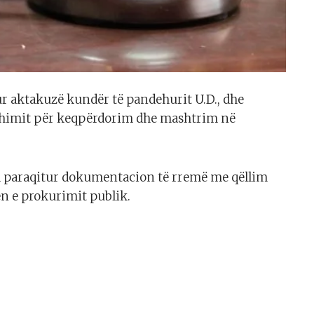
r aktakuzë kundër të pandehurit U.D., dhe
dyshimit për keqpërdorim dhe mashtrim në
a paraqitur dokumentacion të rremë me qëllim
n e prokurimit publik.