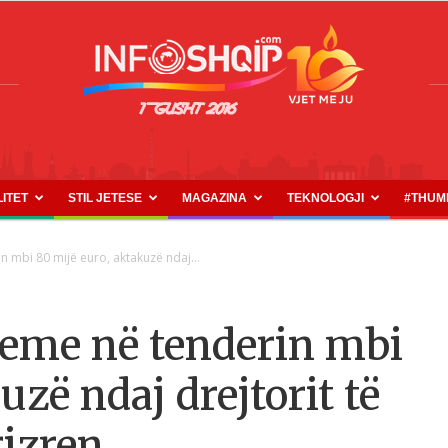
LITET
STIL JETESE
MAGAZINA
TEKNOLOGJI
#THUM
INFOSHQIP.COM
in mbi 80 mijë euro, aktakuzë ndaj...
rreme në tenderin mbi
uzë ndaj drejtorit të
izren