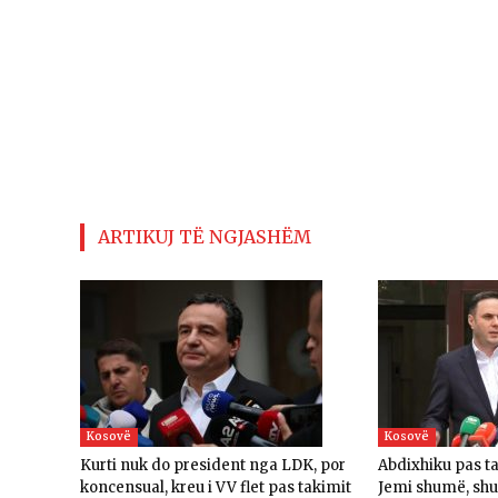
ARTIKUJ TË NGJASHËM
Kosovë
Kosovë
Kurti nuk do president nga LDK, por
Abdixhiku pas t
koncensual, kreu i VV flet pas takimit
Jemi shumë, sh