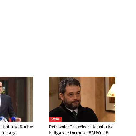
Lajme
akimit me Kurtin:
Petrovski: Tre oficerë të ushtrisë
umë larg
bullgare e formuan VMRO-në