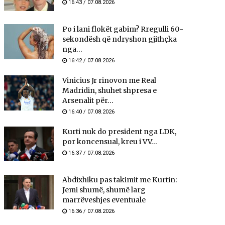
16:43 / 07.08.2026
Po i lani flokët gabim? Rregulli 60-
sekondësh që ndryshon gjithçka
nga...
16:42 / 07.08.2026
Vinicius Jr rinovon me Real
Madridin, shuhet shpresa e
Arsenalit për...
16:40 / 07.08.2026
Kurti nuk do president nga LDK,
por koncensual, kreu i VV...
16:37 / 07.08.2026
Abdixhiku pas takimit me Kurtin:
Jemi shumë, shumë larg
marrëveshjes eventuale
16:36 / 07.08.2026