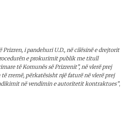
Prizren, i pandehuri U.D., në cilësinë e drejtorit
procedurën e prokurimit publik me titull
rimare të Komunës së Prizrenit”, në vlerë prej
ë rremë, përkatësisht një faturë në vlerë prej
ndikimit në vendimin e autoritetit kontraktues”
,