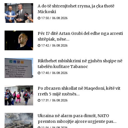
A do të shtrenjtohet rryma, ja çka thotë
Mickoski
17:50 / 06.08.2026
Për 17 ditë Artan Grubi del edhe nga arresti
shtëpiak, nëse...
17:42 / 06.08.2026
Rikthehet mbishkrimi në gjuhën shqipe në
tabelën kufitare Tabanoc
17:40 / 06.08.2026
Po zbrazen shkollat në Maqedoni, këtë vit
rreth 5 mijë nxënës...
17:31 / 06.08.2026
Ukraina në alarm para dimrit, NATO
premton mbrojtje ajrore urgjente pas...
11:56 / 06.08.2026