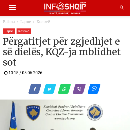
Ballina
Lajme
Kosovë
Lajme
Kosovë
Përgatitjet për zgjedhjet e
së dielës, KQZ-ja mblidhet
sot
10:18 / 05.06.2026