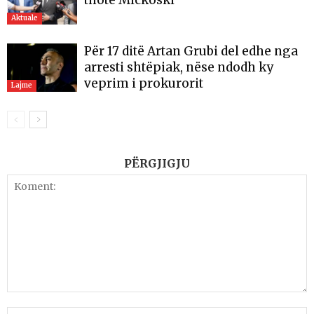
thotë Mickoski
Aktuale
Për 17 ditë Artan Grubi del edhe nga
arresti shtëpiak, nëse ndodh ky
veprim i prokurorit
Lajme
PËRGJIGJU