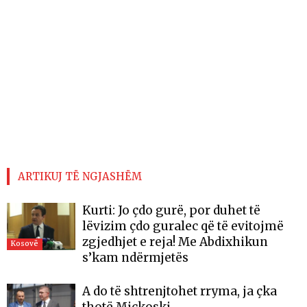
ARTIKUJ TË NGJASHËM
Kurti: Jo çdo gurë, por duhet të
lëvizim çdo guralec që të evitojmë
zgjedhjet e reja! Me Abdixhikun
Kosovë
s’kam ndërmjetës
A do të shtrenjtohet rryma, ja çka