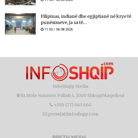
Filipinas, indianë dhe egjiptianë në krye të
punësimeve, ja sa të...
11:55 / 06.08.2026
InfoShqip Media
Rr.Stole Naumov, Pallati 4, 1000 Shkup/Maqedoni
+389 (77) 643 664
press(at)infoshqip.com
RRETH NESH