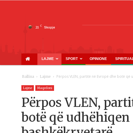
C
21
Skopje
LAJME
SPORT
OPINIONE
SPIRITUA
Përpos VLEN, partitë në Evropë dhe botë që
Ballina
Lajme
Lajme
Maqedoni
Përpos VLEN, parti
botë që udhëhiqen
bashkëkryetarë