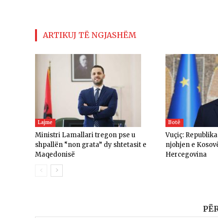
ARTIKUJ TË NGJASHËM
Lajme
Botë
Ministri Lamallari tregon pse u
Vuçiç: Republik
shpallën “non grata” dy shtetasit e
njohjen e Kosov
Maqedonisë
Hercegovina
PË