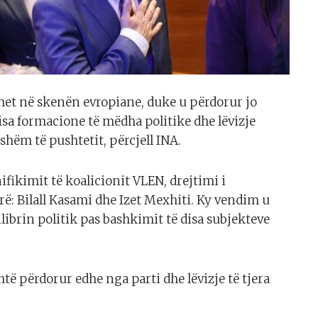
het në skenën evropiane, duke u përdorur jo
isa formacione të mëdha politike dhe lëvizje
shëm të pushtetit, përcjell INA.
fikimit të koalicionit VLEN, drejtimi i
ë: Bilall Kasami dhe Izet Mexhiti. Ky vendim u
librin politik pas bashkimit të disa subjekteve
ë përdorur edhe nga parti dhe lëvizje të tjera