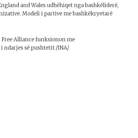
England and Wales udhëhiqet nga bashkëliderë,
nizative. Modeli i partive me bashkëkryetarë
 Free Alliance funksionon me
i ndarjes së pushtetit./INA/