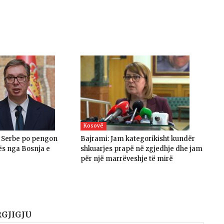
Kosovë
a Serbe po pengon
Bajrami: Jam kategorikisht kundër
ës nga Bosnja e
shkuarjes prapë në zgjedhje dhe jam
për një marrëveshje të mirë
RGJIGJU