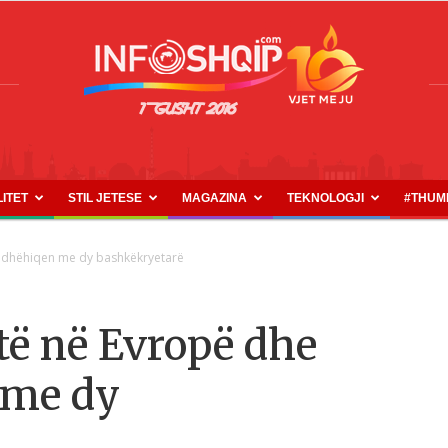
LITET
STIL JETESE
MAGAZINA
TEKNOLOGJI
#THUM
INFOSHQIP.COM
 udhëhiqen me dy bashkëkryetarë
të në Evropë dhe
 me dy