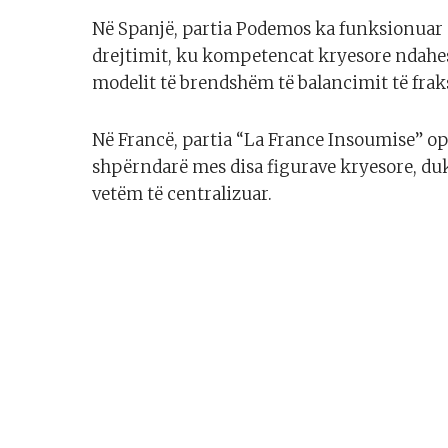
Në Spanjë, partia Podemos ka funksionuar n
drejtimit, ku kompetencat kryesore ndahesh
modelit të brendshëm të balancimit të frak
Në Francë, partia “La France Insoumise” op
shpërndarë mes disa figurave kryesore, duk
vetëm të centralizuar.