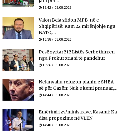
jam për...
15:42 / 05.08.2026
Valon Bela sfidon MPB-në e
Shqipërisë: Kam 22 mirënjohje nga
NATO,...
15:38 / 05.08.2026
Pesë zyrtarë të Listës Serbe thirren
nga Prokuroria si të pandehur
15:36 / 05.08.2026
Netanyahu refuzon planin e SHBA-
së për Gazën: Nuk e kemi pranuar,...
14:44 / 05.08.2026
Emërimi i zv/ministrave, Kasami: Ka
disa propozime në VLEN
14:40 / 05.08.2026