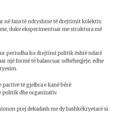
r në faza të ndryshme të drejtimit kolektiv,
shme, duke eksperimentuar me struktura më
asur periudha ku drejtimi politik është ndarë
uar një formë të balancuar udhëheqjeje, edhe
kryesim.
partive të gjelbra e kanë bërë
 politik dhe organizativ.
sionon prej dekadash me dy bashkëkryetarë si