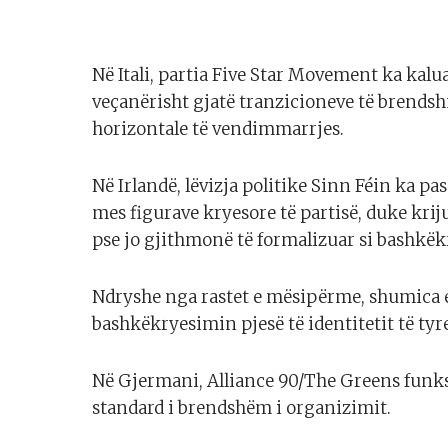
Në Itali, partia Five Star Movement ka kalua
veçanërisht gjatë tranzicioneve të brend
horizontale të vendimmarrjes.
Në Irlandë, lëvizja politike Sinn Féin ka p
mes figurave kryesore të partisë, duke krij
pse jo gjithmonë të formalizuar si bashkë
Ndryshe nga rastet e mësipërme, shumica e 
bashkëkryesimin pjesë të identitetit të tyre
Në Gjermani, Alliance 90/The Greens funk
standard i brendshëm i organizimit.