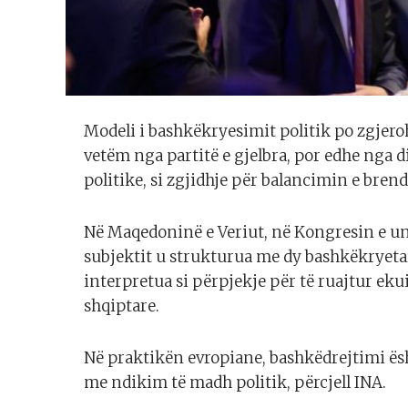
Modeli i bashkëkryesimit politik po zgjero
vetëm nga partitë e gjelbra, por edhe nga d
politike, si zgjidhje për balancimin e brend
Në Maqedoninë e Veriut, në Kongresin e uni
subjektit u strukturua me dy bashkëkryetar
interpretua si përpjekje për të ruajtur ekui
shqiptare.
Në praktikën evropiane, bashkëdrejtimi ësht
me ndikim të madh politik, përcjell INA.