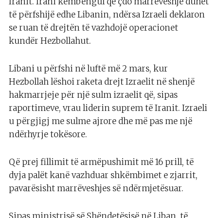
Iranit. Irani këmbëngul që çdo marrëveshje duhet
të përfshijë edhe Libanin, ndërsa Izraeli deklaron
se ruan të drejtën të vazhdojë operacionet
kundër Hezbollahut.
Libani u përfshi në luftë më 2 mars, kur
Hezbollah lëshoi raketa drejt Izraelit në shenjë
hakmarrjeje për një sulm izraelit që, sipas
raportimeve, vrau liderin suprem të Iranit. Izraeli
u përgjigj me sulme ajrore dhe më pas me një
ndërhyrje tokësore.
Që prej fillimit të armëpushimit më 16 prill, të
dyja palët kanë vazhduar shkëmbimet e zjarrit,
pavarësisht marrëveshjes së ndërmjetësuar.
Sipas ministrisë së Shëndetësisë në Liban, të