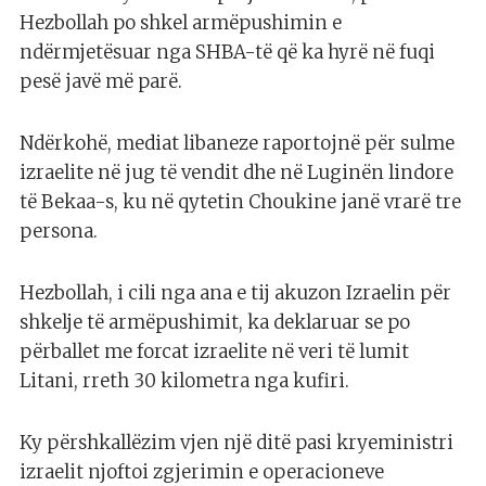
Hezbollah po shkel armëpushimin e
ndërmjetësuar nga SHBA-të që ka hyrë në fuqi
pesë javë më parë.
Ndërkohë, mediat libaneze raportojnë për sulme
izraelite në jug të vendit dhe në Luginën lindore
të Bekaa-s, ku në qytetin Choukine janë vrarë tre
persona.
Hezbollah, i cili nga ana e tij akuzon Izraelin për
shkelje të armëpushimit, ka deklaruar se po
përballet me forcat izraelite në veri të lumit
Litani, rreth 30 kilometra nga kufiri.
Ky përshkallëzim vjen një ditë pasi kryeministri
izraelit njoftoi zgjerimin e operacioneve