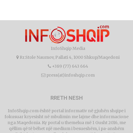
InfoShqip Media
Rr.Stole Naumov, Pallati 4, 1000 Shkup/Maqedoni
+389 (77) 643 664
press(at)infoshqip.com
RRETH NESH
InfoShqip.com është portal informativ në gjuhën shqipe i
fokusuar kryesisht në mbulimin me lajme dhe informacione
nga Maqedonia. Ky portal u themelua më 1 Gusht 2016, me
qëllim që të bëhet një medium i besueshëm, i pa-anshëm