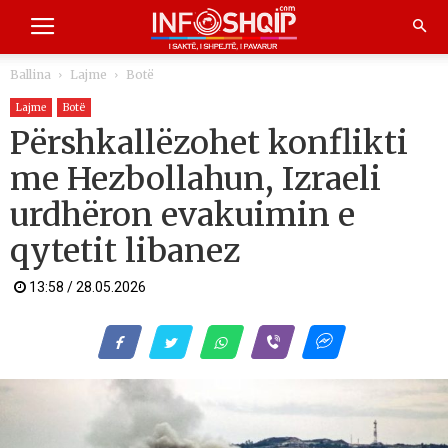
Ballina
Lajme
Botë
Lajme
Botë
Përshkallëzohet konflikti
me Hezbollahun, Izraeli
urdhëron evakuimin e
qytetit libanez
13:58 / 28.05.2026