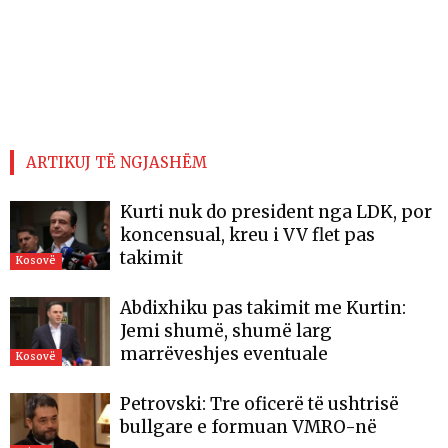
ARTIKUJ TË NGJASHËM
Kurti nuk do president nga LDK, por
koncensual, kreu i VV flet pas
takimit
Kosovë
Abdixhiku pas takimit me Kurtin:
Jemi shumë, shumë larg
marrëveshjes eventuale
Kosovë
Petrovski: Tre oficerë të ushtrisë
bullgare e formuan VMRO-në