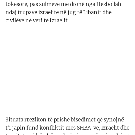
tokësore, pas sulmeve me dronë nga Hezbollah
ndaj trupave izraelite në jug të Libanit dhe
civilëve në veri të Izraelit.
Situata rrezikon të prishë bisedimet që synojnë
t’i japin fund konfliktit mes SHBA-ve, Izraelit dhe