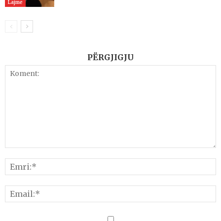
Lajme
PËRGJIGJU