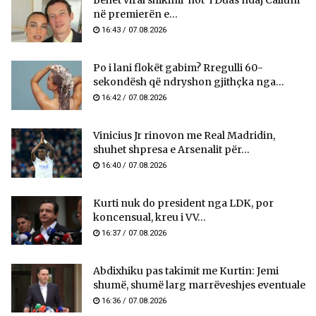
Bëhet viral shikimi ‘hot’ i Duas ndaj Callum
në premierën e...
16:43 / 07.08.2026
Po i lani flokët gabim? Rregulli 60-
sekondësh që ndryshon gjithçka nga...
16:42 / 07.08.2026
Vinicius Jr rinovon me Real Madridin,
shuhet shpresa e Arsenalit për...
16:40 / 07.08.2026
Kurti nuk do president nga LDK, por
koncensual, kreu i VV...
16:37 / 07.08.2026
Abdixhiku pas takimit me Kurtin: Jemi
shumë, shumë larg marrëveshjes eventuale
16:36 / 07.08.2026