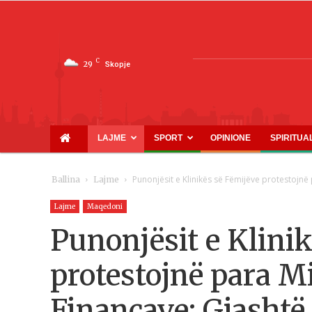
C
29
Skopje
LAJME
SPORT
OPINIONE
SPIRITUA
Punonjësit e Klinikës së Fëmijëve protestojnë 
Ballina
Lajme
Lajme
Maqedoni
Punonjësit e Klini
protestojnë para Mi
Financave: Gjashtë