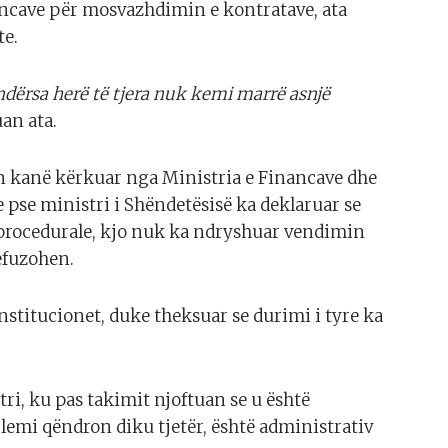
nancave për mosvazhdimin e kontratave, ata
te.
ndërsa herë të tjera nuk kemi marrë asnjë
an ata.
ën kanë kërkuar nga Ministria e Financave dhe
e pse ministri i Shëndetësisë ka deklaruar se
procedurale, kjo nuk ka ndryshuar vendimin
refuzohen.
stitucionet, duke theksuar se durimi i tyre ka
tri, ku pas takimit njoftuan se u është
lemi qëndron diku tjetër, është administrativ