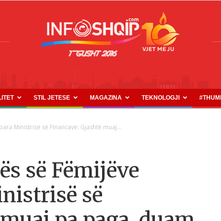
LITET
STIL JETESE
MAGAZINA
TEKNOLOGJI
#THUM
INFOSHQIP.COM
para Ministrisë së Financave: Gjashtë muaj...
kës së Fëmijëve
nistrisë së
 muaj pa paga, duam