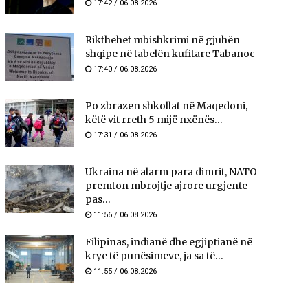
17:42 / 06.08.2026
Rikthehet mbishkrimi në gjuhën
shqipe në tabelën kufitare Tabanoc
17:40 / 06.08.2026
Po zbrazen shkollat në Maqedoni,
këtë vit rreth 5 mijë nxënës...
17:31 / 06.08.2026
Ukraina në alarm para dimrit, NATO
premton mbrojtje ajrore urgjente
pas...
11:56 / 06.08.2026
Filipinas, indianë dhe egjiptianë në
krye të punësimeve, ja sa të...
11:55 / 06.08.2026