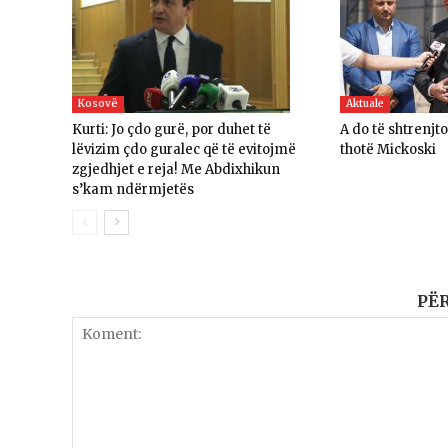
Kosovë
Aktuale
Kurti: Jo çdo gurë, por duhet të
A do të shtrenjt
lëvizim çdo guralec që të evitojmë
thotë Mickoski
zgjedhjet e reja! Me Abdixhikun
s’kam ndërmjetës
PË