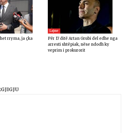
Lajme
ohet rryma, ja çka
Për 17 ditë Artan Grubi del edhe nga
arresti shtëpiak, nëse ndodh ky
veprim i prokurorit
RGJIGJU