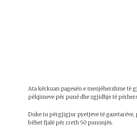
Ata kërkuan pagesën e menjëhershme të gj
pëlqimeve për punë dhe zgjidhje të përhersh
Duke iu përgjigjur pyetjeve të gazetarëve, 
bëhet fjalë për rreth 50 punonjës.