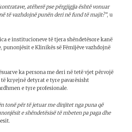
ontratave, atëherë pse përgjigjja është vonuar
në të vazhdojnë punën deri në fund të majit?”
, u
ca e institucioneve të tjera shëndetësore kanë
 punonjësit e Klinikës së Fëmijëve vazhdojnë
ësuarve ka persona me deri në tetë vjet përvojë
 të kryejnë detyrat e tyre pavarësisht
ardhmen e tyre profesionale.
n tonë për të jetuar me dinjitet nga puna që
nonjësit e shëndetësisë të mbeten pa paga dhe
esit.