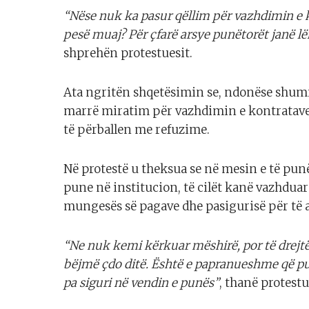
“Nëse nuk ka pasur qëllim për vazhdimin e k
pesë muaj? Për çfarë arsye punëtorët janë lë
shprehën protestuesit.
Ata ngritën shqetësimin se, ndonëse shumi
marrë miratim për vazhdimin e kontratave,
të përballen me refuzime.
Në protestë u theksua se në mesin e të pun
pune në institucion, të cilët kanë vazhduar
mungesës së pagave dhe pasigurisë për të 
“Ne nuk kemi kërkuar mëshirë, por të drejtë
bëjmë çdo ditë. Është e papranueshme që pu
pa siguri në vendin e punës”
, thanë protestu