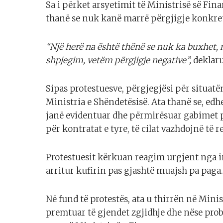
Sa i përket arsyetimit të Ministrisë së Fi
thanë se nuk kanë marrë përgjigje konkre
“Një herë na është thënë se nuk ka buxhet, 
shpjegim, vetëm përgjigje negative”,
deklaru
Sipas protestuesve, përgjegjësi për situat
Ministria e Shëndetësisë. Ata thanë se, edh
janë evidentuar dhe përmirësuar gabimet 
për kontratat e tyre, të cilat vazhdojnë të 
Protestuesit kërkuan reagim urgjent nga in
arritur kufirin pas gjashtë muajsh pa paga.
Në fund të protestës, ata u thirrën në Minis
premtuar të gjendet zgjidhje dhe nëse prob