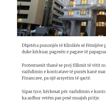
Dhjetëra punonjës të Klinikës së Fëmijëve 
duke kërkuar pagesën e pagave të papaguara
Protestuesit thanë se prej fillimit të vitit
vazhdimin e kontratave të punës kanë marr
Financave, pa një arsyetim të qartë.
Sipas tyre, kërkesat për vazhdimin e kontra
ka ardhur vetëm pas pesë muajsh pritje.