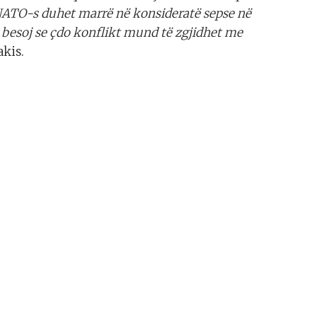
të NATO-s duhet marrë në konsideratë sepse në
e besoj se çdo konflikt mund të zgjidhet me
akis.