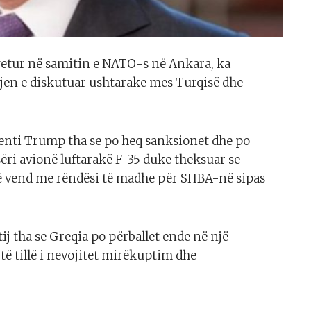
yetur në samitin e NATO-s në Ankara, ka
jen e diskutuar ushtarake mes Turqisë dhe
denti Trump tha se po heq sanksionet dhe po
ri avionë luftarakë F-35 duke theksuar se
ë vend me rëndësi të madhe për SHBA-në sipas
j tha se Greqia po përballet ende në një
të tillë i nevojitet mirëkuptim dhe