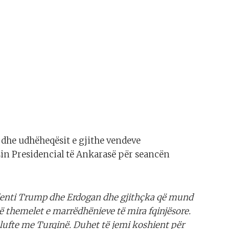
s dhe udhëheqësit e gjithe vendeve
n Presidencial të Ankarasë për seancën
identi Trump dhe Erdogan dhe gjithçka që mund
ë themelet e marrëdhënieve të mira fqinjësore.
 lufte me Turqinë. Duhet të jemi koshient për