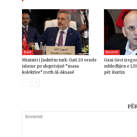
Botë
Kosovë
Ministri i Jashtëm turk: ​​Gati 20 vende
Gani Geci trego
islame po shqyrtojnë “masa
mbledhjen e LD
kolektive” rreth Al-Aksasë
për Kurtin
PË