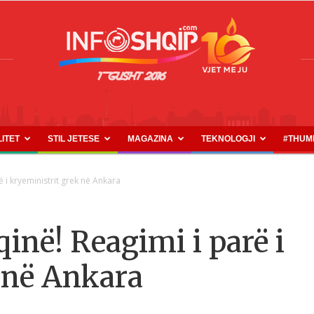
LITET
STIL JETESE
MAGAZINA
TEKNOLOGJI
#THUM
INFOSHQIP.COM
 i kryeministrit grek në Ankara
në! Reagimi i parë i
 në Ankara