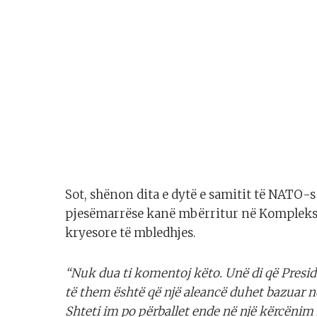
Sot, shënon dita e dytë e samitit të NATO-
pjesëmarrëse kanë mbërritur në Kompleksi
kryesore të mbledhjes.
“Nuk dua ti komentoj këto. Unë di që Pres
të them është që një aleancë duhet bazuar n
Shteti im po përballet ende në një kërcënim