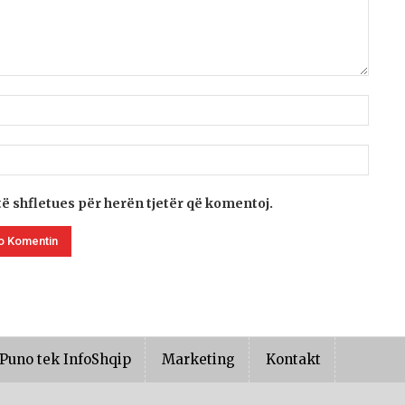
të shfletues për herën tjetër që komentoj.
Puno tek InfoShqip
Marketing
Kontakt