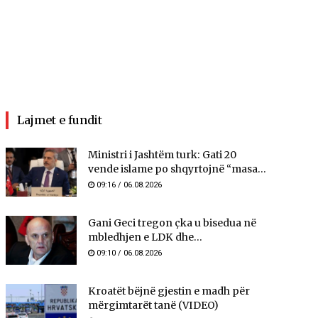
Lajmet e fundit
Ministri i Jashtëm turk: ​​Gati 20
vende islame po shqyrtojnë “masa...
09:16 / 06.08.2026
Gani Geci tregon çka u bisedua në
mbledhjen e LDK dhe...
09:10 / 06.08.2026
Kroatët bëjnë gjestin e madh për
mërgimtarët tanë (VIDEO)