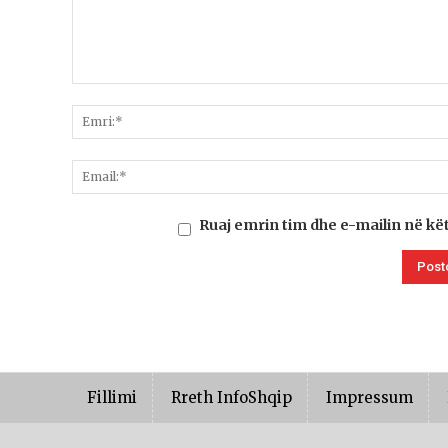
Ruaj emrin tim dhe e-mailin në kë
Fillimi
Rreth InfoShqip
Impressum