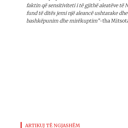
faktin që sensitiviteti i të gjithë aleatëve 
fund të ditës jemi një aleancë ushtarake dh
bashkëpunim dhe mirëkuptim”
-tha Mitsot
ARTIKUJ TË NGJASHËM