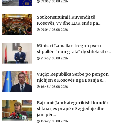
09:06 / 06.08.2026
Sot konstituimi i Kuvendit të
Kosovës, VV dhe LDK ende pa...
09:04 / 06.08.2026
Ministri Lamallari tregon pse u
shpallën “non grata” dy shtetasit e...
21:45 / 05.08.2026
Vuçiç: Republika Serbe po pengon
njohjen e Kosovës nga Bosnja e...
16:45 / 05.08.2026
Bajrami: Jam kategorikisht kundër
shkuarjes prapë në zgjedhje dhe
jam për...
15:42 / 05.08.2026