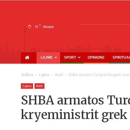
C
31
Skopje
LAJME
SPORT
OPINIONE
SPIRITUA
SHBA armatos Turqinë! Reagimi i parë
Ballina
Lajme
Botë
Lajme
Botë
SHBA armatos Turqi
kryeministrit grek