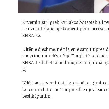
Kryeministri grek Kyriakos Mitsotakis,i p
refuzuar të japë një koment për marrëvesh
SHBA-së.
Ditën e djeshme, në nisjen e samitit presi
shqyrton mundësinë që Turqia të ketë përsë
SHBA-të duhet ta ndihmojnë Turqinë si nj
tij.
Ndërkaq, kryeministri grek në reagimin e ti
kërcënim lufte me Turqinë dhe një aleance 
bashkëpunim.