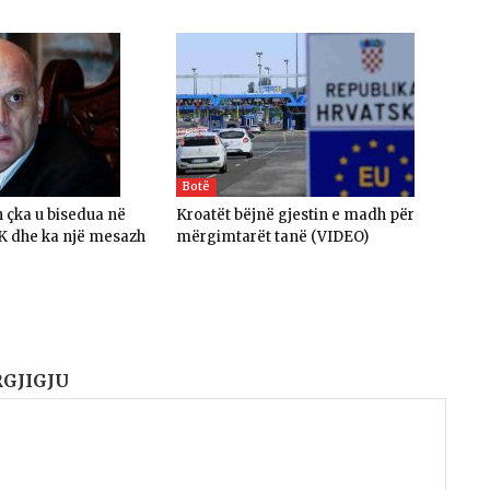
Botë
n çka u bisedua në
Kroatët bëjnë gjestin e madh për
K dhe ka një mesazh
mërgimtarët tanë (VIDEO)
RGJIGJU