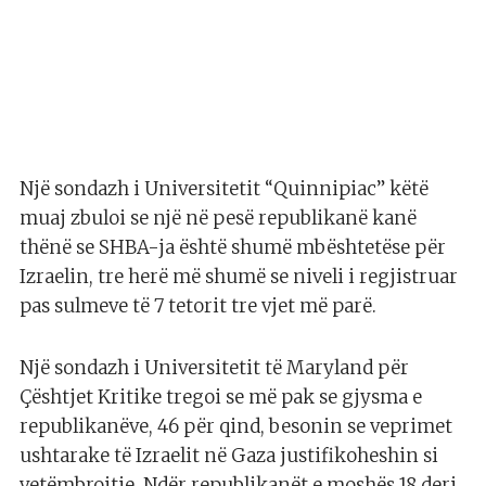
Një sondazh i Universitetit “Quinnipiac” këtë
muaj zbuloi se një në pesë republikanë kanë
thënë se SHBA-ja është shumë mbështetëse për
Izraelin, tre herë më shumë se niveli i regjistruar
pas sulmeve të 7 tetorit tre vjet më parë.
Një sondazh i Universitetit të Maryland për
Çështjet Kritike tregoi se më pak se gjysma e
republikanëve, 46 për qind, besonin se veprimet
ushtarake të Izraelit në Gaza justifikoheshin si
vetëmbrojtje. Ndër republikanët e moshës 18 deri