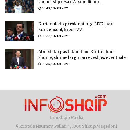
shuhet shpresa e Arsenalit për...
16:40 / 07.08.2026
Kurti nuk do president nga LDK, por
koncensual, kreu i VV...
16:37 / 07.08.2026
Abdixhiku pas takimit me Kurtin: Jemi
shumë, shumë larg marrëveshjes eventuale
16:36 / 07.08.2026
InfoShqip Media
Rr.Stole Naumov, Pallati 4, 1000 Shkup/Maqedoni