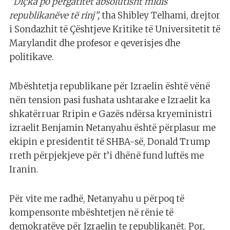
“Diçka po përgatitet absolutisht midis
republikanëve të rinj”,
tha Shibley Telhami, drejtor
i Sondazhit të Çështjeve Kritike të Universitetit të
Marylandit dhe profesor e qeverisjes dhe
politikave.
Mbështetja republikane për Izraelin është vënë
nën tension pasi fushata ushtarake e Izraelit ka
shkatërruar Rripin e Gazës ndërsa kryeministri
izraelit Benjamin Netanyahu është përplasur me
ekipin e presidentit të SHBA-së, Donald Trump
rreth përpjekjeve për t’i dhënë fund luftës me
Iranin.
Për vite me radhë, Netanyahu u përpoq të
kompensonte mbështetjen në rënie të
demokratëve për Izraelin te republikanët. Por,