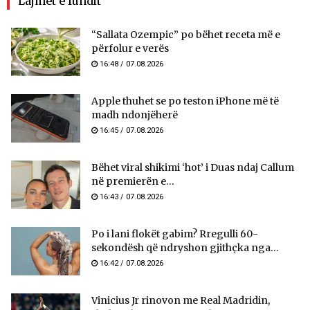
Lajmet e fundit
“Sallata Ozempic” po bëhet receta më e
përfolur e verës
16:48 / 07.08.2026
Apple thuhet se po teston iPhone më të
madh ndonjëherë
16:45 / 07.08.2026
Bëhet viral shikimi ‘hot’ i Duas ndaj Callum
në premierën e...
16:43 / 07.08.2026
Po i lani flokët gabim? Rregulli 60-
sekondësh që ndryshon gjithçka nga...
16:42 / 07.08.2026
Vinicius Jr rinovon me Real Madridin,