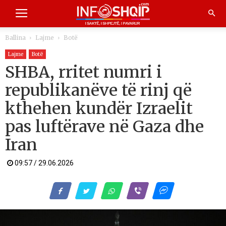
Ballina
Lajme
Botë
Lajme
Botë
SHBA, rritet numri i
republikanëve të rinj që
kthehen kundër Izraelit
pas luftërave në Gaza dhe
Iran
09:57 / 29.06.2026