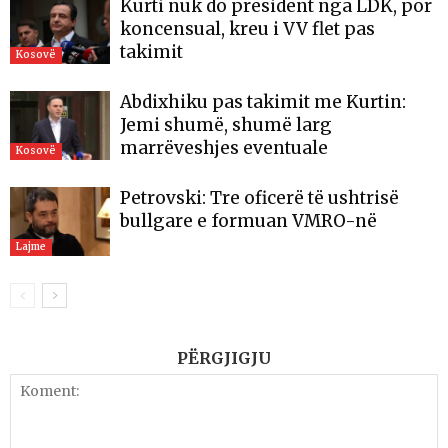
Kurti nuk do president nga LDK, por
koncensual, kreu i VV flet pas
takimit
Kosovë
Abdixhiku pas takimit me Kurtin:
Jemi shumë, shumë larg
marrëveshjes eventuale
Kosovë
Petrovski: Tre oficerë të ushtrisë
bullgare e formuan VMRO-në
Lajme
PËRGJIGJU