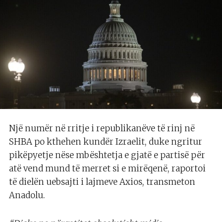
Një numër në rritje i republikanëve të rinj në
SHBA po kthehen kundër Izraelit, duke ngritur
pikëpyetje nëse mbështetja e gjatë e partisë për
atë vend mund të merret si e mirëqenë, raportoi
të dielën uebsajti i lajmeve Axios, transmeton
Anadolu.