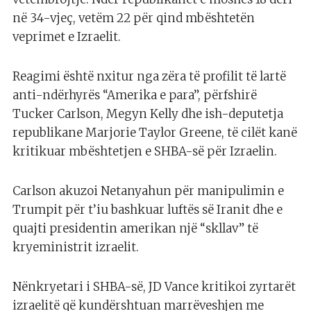
në 34-vjeç, vetëm 22 për qind mbështetën
veprimet e Izraelit.
Reagimi është nxitur nga zëra të profilit të lartë
anti-ndërhyrës “Amerika e para”, përfshirë
Tucker Carlson, Megyn Kelly dhe ish-deputetja
republikane Marjorie Taylor Greene, të cilët kanë
kritikuar mbështetjen e SHBA-së për Izraelin.
Carlson akuzoi Netanyahun për manipulimin e
Trumpit për t’iu bashkuar luftës së Iranit dhe e
quajti presidentin amerikan një “skllav” të
kryeministrit izraelit.
Nënkryetari i SHBA-së, JD Vance kritikoi zyrtarët
izraelitë që kundërshtuan marrëveshjen me