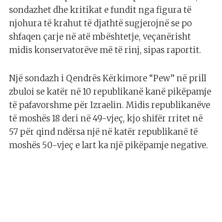
sondazhet dhe kritikat e fundit nga figura të
njohura të krahut të djathtë sugjerojnë se po
shfaqen çarje në atë mbështetje, veçanërisht
midis konservatorëve më të rinj, sipas raportit.
Një sondazh i Qendrës Kërkimore “Pew” në prill
zbuloi se katër në 10 republikanë kanë pikëpamje
të pafavorshme për Izraelin. Midis republikanëve
të moshës 18 deri në 49-vjeç, kjo shifër rritet në
57 për qind ndërsa një në katër republikanë të
moshës 50-vjeç e lart ka një pikëpamje negative.