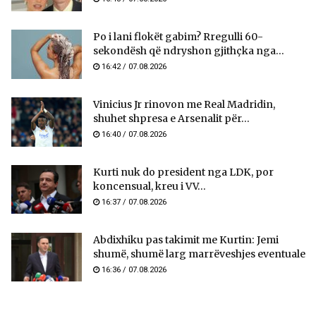
Po i lani flokët gabim? Rregulli 60-
sekondësh që ndryshon gjithçka nga...
16:42 / 07.08.2026
Vinicius Jr rinovon me Real Madridin,
shuhet shpresa e Arsenalit për...
16:40 / 07.08.2026
Kurti nuk do president nga LDK, por
koncensual, kreu i VV...
16:37 / 07.08.2026
Abdixhiku pas takimit me Kurtin: Jemi
shumë, shumë larg marrëveshjes eventuale
16:36 / 07.08.2026