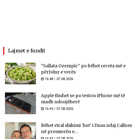
Lajmet e fundit
“Sallata Ozempic” po bëhet receta më e
përfolur e verës
16:48 / 07.08.2026
Apple thuhet se po teston iPhone më të
madh ndonjëherë
16:45 / 07.08.2026
Bëhet viral shikimi ‘hot’ i Duas ndaj Callum
në premierën e...
16:43 / 07.08.2026