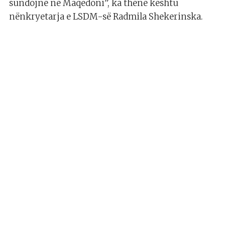
sundojnë në Maqedoni”, ka thënë kështu
nënkryetarja e LSDM-së Radmila Shekerinska.