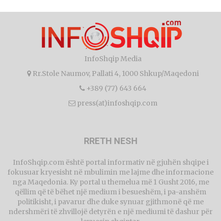
InfoShqip Media
Rr.Stole Naumov, Pallati 4, 1000 Shkup/Maqedoni
+389 (77) 643 664
press(at)infoshqip.com
RRETH NESH
InfoShqip.com është portal informativ në gjuhën shqipe i
fokusuar kryesisht në mbulimin me lajme dhe informacione
nga Maqedonia. Ky portal u themelua më 1 Gusht 2016, me
qëllim që të bëhet një medium i besueshëm, i pa-anshëm
politikisht, i pavarur dhe duke synuar gjithmonë që me
ndershmëri të zhvillojë detyrën e një mediumi të dashur për