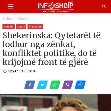
Ballina
Aktuale
Aktuale
Lajme
Maqedoni
Shekerinska: Qytetarët të
lodhur nga zënkat,
konfliktet politike, do të
krijojmë front të gjërë
13:58 / 18.09.2016