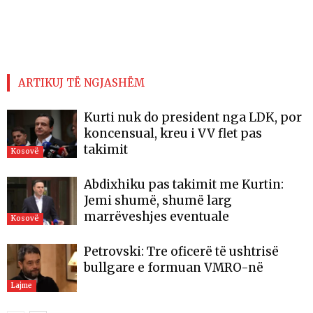
ARTIKUJ TË NGJASHËM
Kurti nuk do president nga LDK, por
koncensual, kreu i VV flet pas
takimit
Kosovë
Abdixhiku pas takimit me Kurtin:
Jemi shumë, shumë larg
marrëveshjes eventuale
Kosovë
Petrovski: Tre oficerë të ushtrisë
bullgare e formuan VMRO-në
Lajme