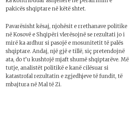
ka kontribuuar asnjëherë në përafrimin e
pakicës shqiptare në këtë shtet.
Pavarësisht kësaj, njohësit e rrethanave politike
në Kosovë e Shqipëri vlerësojnë se rezultati jo i
mirë ka ardhur si pasojë e mosunitetit të palës
shqiptare. Andaj, një gjë e tillë, siç pretendojnë
ata, do t’u kushtojë mjaft shumë shqiptarëve. Më
tutje, analistët politikë e kanë cilësuar si
katastrofal rezultatin e zgjedhjeve të fundit, të
mbajtura në Mal të Zi.