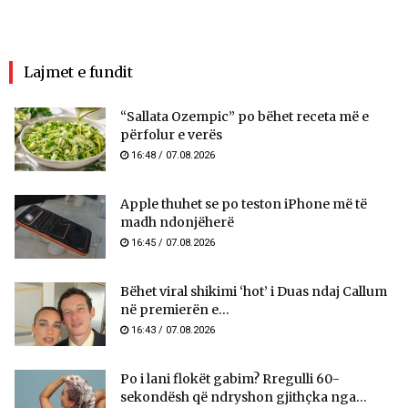
Lajmet e fundit
“Sallata Ozempic” po bëhet receta më e
përfolur e verës
16:48 / 07.08.2026
Apple thuhet se po teston iPhone më të
madh ndonjëherë
16:45 / 07.08.2026
Bëhet viral shikimi ‘hot’ i Duas ndaj Callum
në premierën e...
16:43 / 07.08.2026
Po i lani flokët gabim? Rregulli 60-
sekondësh që ndryshon gjithçka nga...