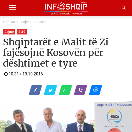
Ballina
Lajme
Botë
Lajme
Botë
Shqiptarët e Malit të Zi
fajësojnë Kosovën për
dështimet e tyre
10:31 / 19.10.2016