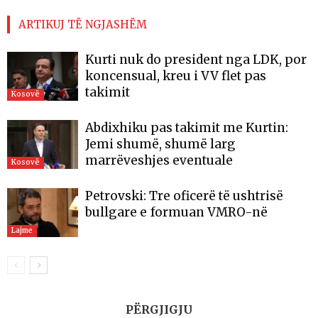
ARTIKUJ TË NGJASHËM
Kurti nuk do president nga LDK, por
koncensual, kreu i VV flet pas
takimit
Kosovë
Abdixhiku pas takimit me Kurtin:
Jemi shumë, shumë larg
marrëveshjes eventuale
Kosovë
Petrovski: Tre oficerë të ushtrisë
bullgare e formuan VMRO-në
Lajme
PËRGJIGJU