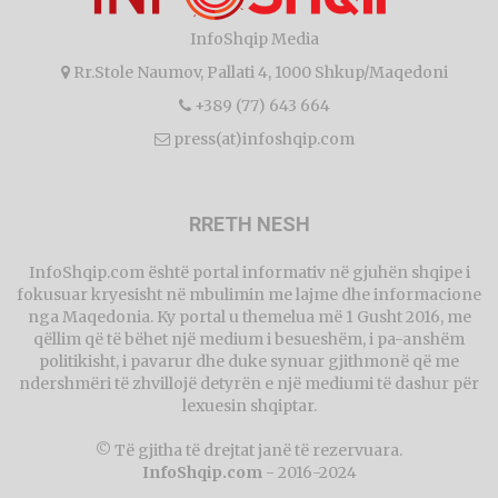
InfoShqip Media
Rr.Stole Naumov, Pallati 4, 1000 Shkup/Maqedoni
+389 (77) 643 664
press(at)infoshqip.com
RRETH NESH
InfoShqip.com është portal informativ në gjuhën shqipe i
fokusuar kryesisht në mbulimin me lajme dhe informacione
nga Maqedonia. Ky portal u themelua më 1 Gusht 2016, me
qëllim që të bëhet një medium i besueshëm, i pa-anshëm
politikisht, i pavarur dhe duke synuar gjithmonë që me
ndershmëri të zhvillojë detyrën e një mediumi të dashur për
lexuesin shqiptar.
© Të gjitha të drejtat janë të rezervuara.
InfoShqip.com
- 2016-2024