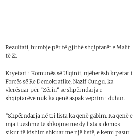
Rezultati, humbje për të gjithë shqiptarët e Malit
të Zi
Kryetari i Komunës së Ulqinit, njëherësh kryetar i
Forcës së Re Demokratike, Nazif Cungu, ka
vlerësuar për “Zërin” se shpërndarja e
shqiptarëve nuk ka qenë aspak veprim i duhur.
“Shpërndarja në tri lista ka qenë gabim. Ka qenë e
mjaftueshme të shkojmë me dy lista sidomos
sikur të kishim shkuar me një listë, e kemi pasur