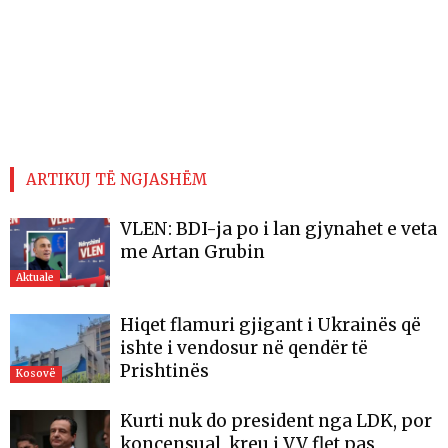
ARTIKUJ TË NGJASHËM
VLEN: BDI-ja po i lan gjynahet e veta
me Artan Grubin
Aktuale
Hiqet flamuri gjigant i Ukrainës që
ishte i vendosur në qendër të
Prishtinës
Kosovë
Kurti nuk do president nga LDK, por
koncensual, kreu i VV flet pas