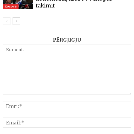
takimit
Kosovë
PËRGJIGJU