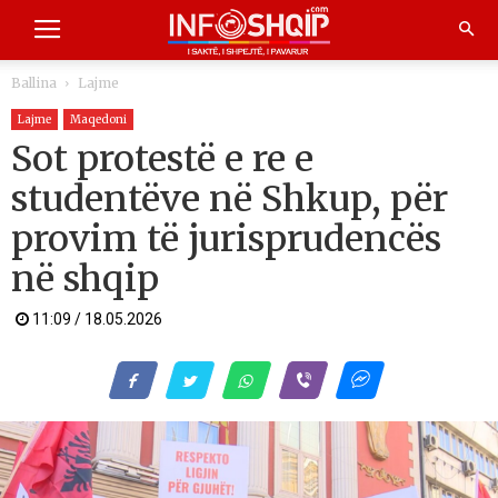
Ballina
Lajme
Lajme
Maqedoni
Sot protestë e re e
studentëve në Shkup, për
provim të jurisprudencës
në shqip
11:09 / 18.05.2026