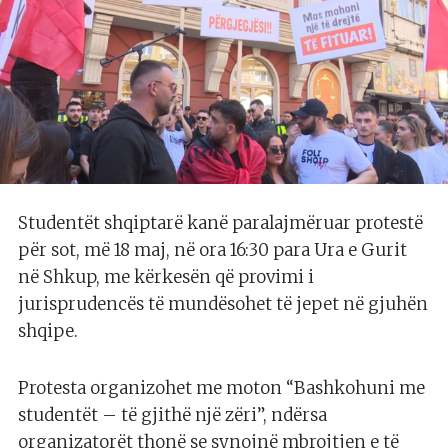
Studentët shqiptarë kanë paralajmëruar protestë
për sot, më 18 maj, në ora 16:30 para Ura e Gurit
në Shkup, me kërkesën që provimi i
jurisprudencës të mundësohet të jepet në gjuhën
shqipe.
Protesta organizohet me moton “Bashkohuni me
studentët – të gjithë një zëri”, ndërsa
organizatorët thonë se synojnë mbrojtjen e të