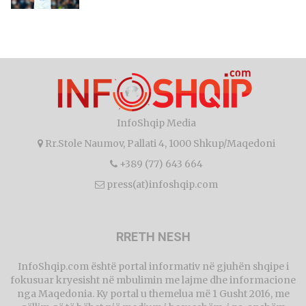
InfoShqip Media
Rr.Stole Naumov, Pallati 4, 1000 Shkup/Maqedoni
+389 (77) 643 664
press(at)infoshqip.com
RRETH NESH
InfoShqip.com është portal informativ në gjuhën shqipe i
fokusuar kryesisht në mbulimin me lajme dhe informacione
nga Maqedonia. Ky portal u themelua më 1 Gusht 2016, me