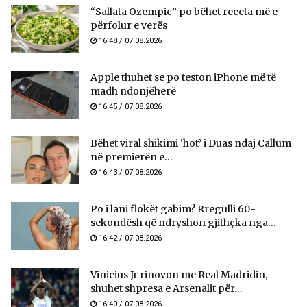
“Sallata Ozempic” po bëhet receta më e
përfolur e verës
16:48 / 07.08.2026
Apple thuhet se po teston iPhone më të
madh ndonjëherë
16:45 / 07.08.2026
Bëhet viral shikimi ‘hot’ i Duas ndaj Callum
në premierën e...
16:43 / 07.08.2026
Po i lani flokët gabim? Rregulli 60-
sekondësh që ndryshon gjithçka nga...
16:42 / 07.08.2026
Vinicius Jr rinovon me Real Madridin,
shuhet shpresa e Arsenalit për...
16:40 / 07.08.2026