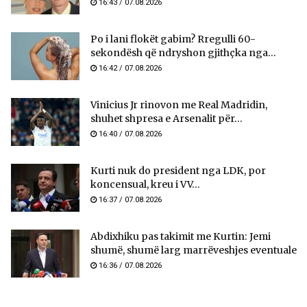
16:43 / 07.08.2026
Po i lani flokët gabim? Rregulli 60-
sekondësh që ndryshon gjithçka nga...
16:42 / 07.08.2026
Vinicius Jr rinovon me Real Madridin,
shuhet shpresa e Arsenalit për...
16:40 / 07.08.2026
Kurti nuk do president nga LDK, por
koncensual, kreu i VV...
16:37 / 07.08.2026
Abdixhiku pas takimit me Kurtin: Jemi
shumë, shumë larg marrëveshjes eventuale
16:36 / 07.08.2026