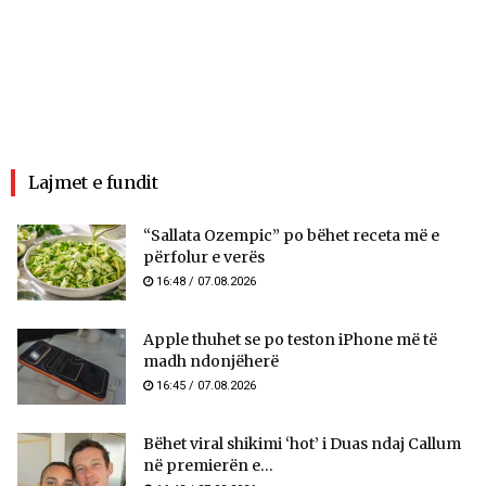
Lajmet e fundit
“Sallata Ozempic” po bëhet receta më e
përfolur e verës
16:48 / 07.08.2026
Apple thuhet se po teston iPhone më të
madh ndonjëherë
16:45 / 07.08.2026
Bëhet viral shikimi ‘hot’ i Duas ndaj Callum
në premierën e...