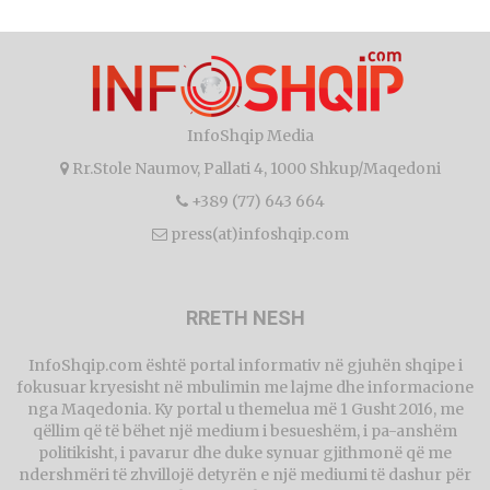
InfoShqip Media
Rr.Stole Naumov, Pallati 4, 1000 Shkup/Maqedoni
+389 (77) 643 664
press(at)infoshqip.com
RRETH NESH
InfoShqip.com është portal informativ në gjuhën shqipe i
fokusuar kryesisht në mbulimin me lajme dhe informacione
nga Maqedonia. Ky portal u themelua më 1 Gusht 2016, me
qëllim që të bëhet një medium i besueshëm, i pa-anshëm
politikisht, i pavarur dhe duke synuar gjithmonë që me
ndershmëri të zhvillojë detyrën e një mediumi të dashur për