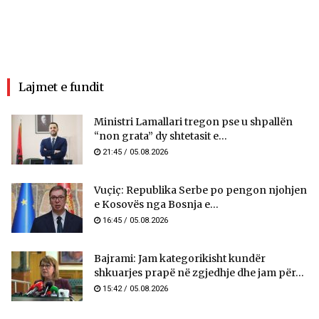
Lajmet e fundit
Ministri Lamallari tregon pse u shpallën
“non grata” dy shtetasit e...
21:45 / 05.08.2026
Vuçiç: Republika Serbe po pengon njohjen
e Kosovës nga Bosnja e...
16:45 / 05.08.2026
Bajrami: Jam kategorikisht kundër
shkuarjes prapë në zgjedhje dhe jam për...
15:42 / 05.08.2026