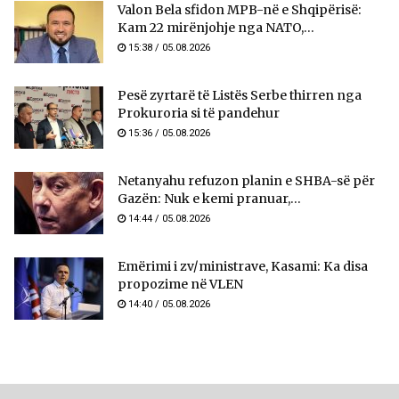
Valon Bela sfidon MPB-në e Shqipërisë:
Kam 22 mirënjohje nga NATO,...
15:38 / 05.08.2026
Pesë zyrtarë të Listës Serbe thirren nga
Prokuroria si të pandehur
15:36 / 05.08.2026
Netanyahu refuzon planin e SHBA-së për
Gazën: Nuk e kemi pranuar,...
14:44 / 05.08.2026
Emërimi i zv/ministrave, Kasami: Ka disa
propozime në VLEN
14:40 / 05.08.2026