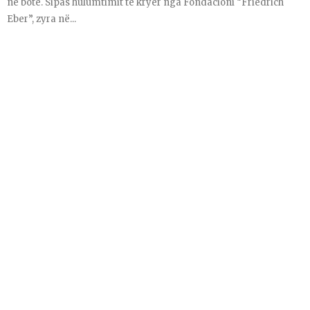
në botë. Sipas hulumtimit të kryer nga Fondacioni “Friedrich
Eber”, zyra në...