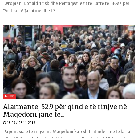
Evropian, Donald Tusk dhe Përfaqësuesit të Lartë të BE-së për
Politikë të Jashtme dhe të...
Lajme
Alarmante, 52.9 për qind e të rinjve në
Maqedoni janë të...
18:09 / 23.11.2016
Papunësia e të rinjve në Maqedoni kap shifrat ndër më të lartat