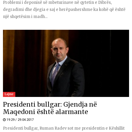
Problemi i deponisë së mbeturinave në qytetin e Dibrës,
degradimi dhe djegia e saj e herëpashershme ka kohë që është
një shqetësim i madh...
Lajme
Presidenti bullgar: Gjendja në
Maqedoni është alarmante
19:29 / 29.04.2017
Presidenti bullgar, Ruman Radev sot me presidentin e Këshillit