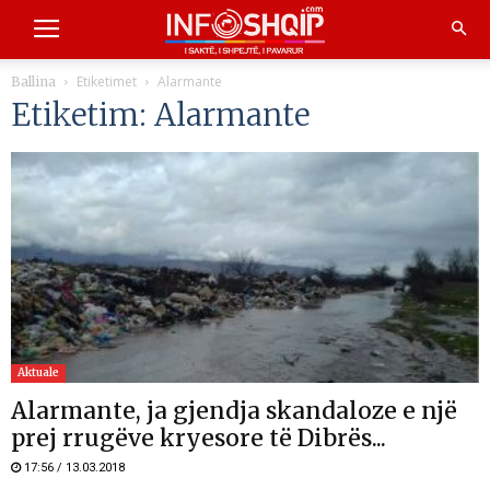
Etiketimet
Alarmante
Ballina
Etiketim: Alarmante
Aktuale
Alarmante, ja gjendja skandaloze e një
prej rrugëve kryesore të Dibrës...
17:56 / 13.03.2018