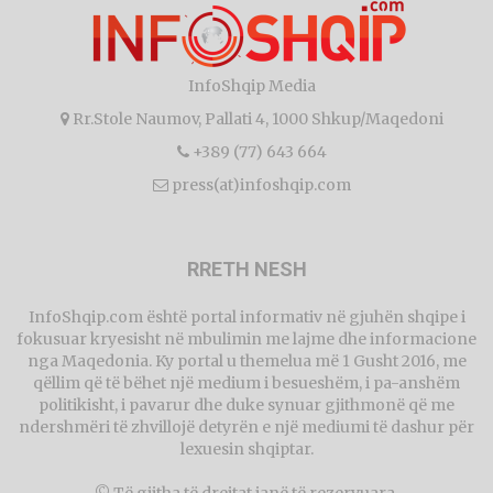
InfoShqip Media
Rr.Stole Naumov, Pallati 4, 1000 Shkup/Maqedoni
+389 (77) 643 664
press(at)infoshqip.com
RRETH NESH
InfoShqip.com është portal informativ në gjuhën shqipe i
fokusuar kryesisht në mbulimin me lajme dhe informacione
nga Maqedonia. Ky portal u themelua më 1 Gusht 2016, me
qëllim që të bëhet një medium i besueshëm, i pa-anshëm
politikisht, i pavarur dhe duke synuar gjithmonë që me
ndershmëri të zhvillojë detyrën e një mediumi të dashur për
lexuesin shqiptar.