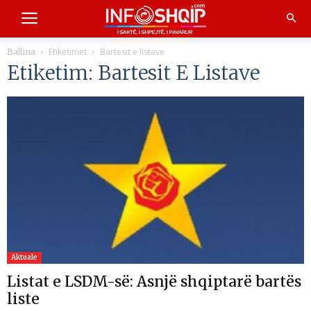
Etiketimet
Bartesit e listave
Ballina
Etiketim: Bartesit E Listave
Aktuale
Listat e LSDM-së: Asnjë shqiptarë bartës
liste