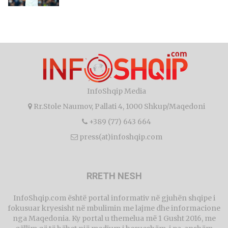
InfoShqip Media
Rr.Stole Naumov, Pallati 4, 1000 Shkup/Maqedoni
+389 (77) 643 664
press(at)infoshqip.com
RRETH NESH
InfoShqip.com është portal informativ në gjuhën shqipe i
fokusuar kryesisht në mbulimin me lajme dhe informacione
nga Maqedonia. Ky portal u themelua më 1 Gusht 2016, me