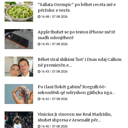
“Sallata Ozempic” po bëhet receta më e
përfolur e verës
16:48 / 07.08.2026
Apple thuhet se po teston iPhone më të
madh ndonjëherë
16:45 / 07.08.2026
Bëhet viral shikimi ‘hot’ i Duas ndaj Callum
në premierën e...
16:43 / 07.08.2026
Po i lani flokët gabim? Rregulli 60-
sekondësh që ndryshon gjithçka nga...
16:42 / 07.08.2026
Vinicius Jr rinovon me Real Madridin,
shuhet shpresa e Arsenalit për...
16:40 / 07.08.2026