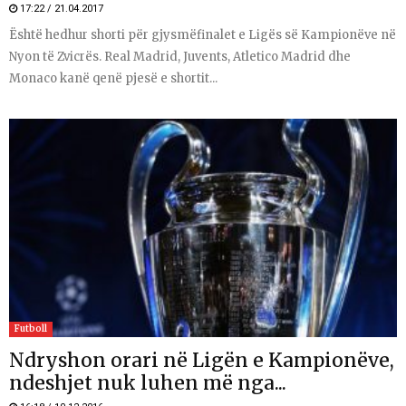
17:22 / 21.04.2017
Është hedhur shorti për gjysmëfinalet e Ligës së Kampionëve në
Nyon të Zvicrës. Real Madrid, Juvents, Atletico Madrid dhe
Monaco kanë qenë pjesë e shortit...
Futboll
Ndryshon orari në Ligën e Kampionëve,
ndeshjet nuk luhen më nga...