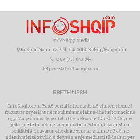
InfoShqip Media
Rr.Stole Naumov, Pallati 4, 1000 Shkup/Maqedoni
+389 (77) 643 664
press(at)infoshqip.com
RRETH NESH
InfoShqip.com është portal informativ në gjuhën shqipe i
fokusuar kryesisht në mbulimin me lajme dhe informacione
nga Maqedonia. Ky portal u themelua më 1 Gusht 2016, me
qëllim që të bëhet një medium i besueshëm, i pa-anshëm
politikisht, i pavarur dhe duke synuar gjithmonë që me
ndershmëri të zhvillojë detyrën e një mediumi të dashur për