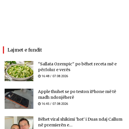
Lajmet e fundit
“Sallata Ozempic” po bëhet receta më e
përfolur e verës
16:48 / 07.08.2026
Apple thuhet se po teston iPhone më të
madh ndonjëherë
16:45 / 07.08.2026
Bëhet viral shikimi ‘hot’ i Duas ndaj Callum
në premierën e...