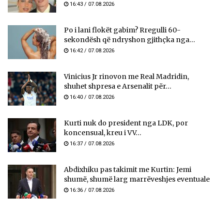
16:43 / 07.08.2026
Po i lani flokët gabim? Rregulli 60-
sekondësh që ndryshon gjithçka nga...
16:42 / 07.08.2026
Vinicius Jr rinovon me Real Madridin,
shuhet shpresa e Arsenalit për...
16:40 / 07.08.2026
Kurti nuk do president nga LDK, por
koncensual, kreu i VV...
16:37 / 07.08.2026
Abdixhiku pas takimit me Kurtin: Jemi
shumë, shumë larg marrëveshjes eventuale
16:36 / 07.08.2026