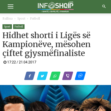
Ballina
Sport
Futboll
Sport
Futboll
Hidhet shorti i Ligës së
Kampionëve, mësohen
çiftet gjysmëfinaliste
17:22 / 21.04.2017