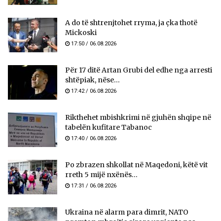
A do të shtrenjtohet rryma, ja çka thotë
Mickoski
17:50 / 06.08.2026
Për 17 ditë Artan Grubi del edhe nga arresti
shtëpiak, nëse...
17:42 / 06.08.2026
Rikthehet mbishkrimi në gjuhën shqipe në
tabelën kufitare Tabanoc
17:40 / 06.08.2026
Po zbrazen shkollat në Maqedoni, këtë vit
rreth 5 mijë nxënës...
17:31 / 06.08.2026
Ukraina në alarm para dimrit, NATO