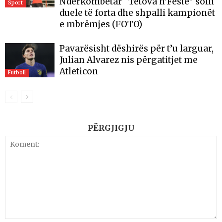
Ndërkombëtar “Tetova n’Festë” solli
Sport
duele të forta dhe shpalli kampionët
e mbrëmjes (FOTO)
Pavarësisht dëshirës për t’u larguar,
Julian Alvarez nis përgatitjet me
Atleticon
Futboll
PËRGJIGJU