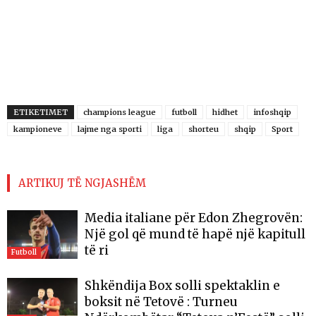
ETIKETIMET
champions league
futboll
hidhet
infoshqip
kampioneve
lajme nga sporti
liga
shorteu
shqip
Sport
ARTIKUJ TË NGJASHËM
Media italiane për Edon Zhegrovën:
Një gol që mund të hapë një kapitull
të ri
Futboll
Shkëndija Box solli spektaklin e
boksit në Tetovë : Turneu