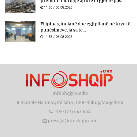
premton mbrojtje ajrore urgjente pas...
11:56 / 06.08.2026
Filipinas, indianë dhe egjiptianë në krye të
punësimeve, ja sa të...
11:55 / 06.08.2026
InfoShqip Media
Rr.Stole Naumov, Pallati 4, 1000 Shkup/Maqedoni
+389 (77) 643 664
press(at)infoshqip.com