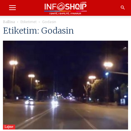
Etiketimet
Godasin
Ballina
Etiketim: Godasin
Lajme