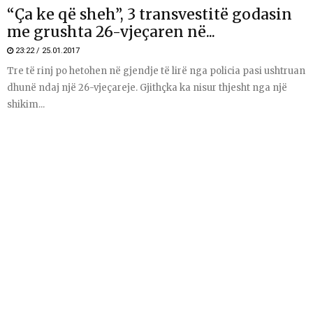
“Ça ke që sheh”, 3 transvestitë godasin
me grushta 26-vjeçaren në...
23:22 / 25.01.2017
Tre të rinj po hetohen në gjendje të lirë nga policia pasi ushtruan
dhunë ndaj një 26-vjeçareje. Gjithçka ka nisur thjesht nga një
shikim...