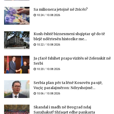
Sa milionera jetojnë në Zvicër?
10:24 / 10.08.2026
Kush është biznesmeni shqiptar që do të
blejë ndërtesën historike me...
10:22 / 10.08.2026
Ja çfarë fshihet prapa vizitës së Zelenskit në
Serbi
10:20 / 10.08.2026
Serbia plan për ta lënë Kosovën pa ujë,
Vuçiç paralajmëron: Ndryshojmë...
10:06 / 10.08.2026
Skandal i madh në Beograd ndaj
Sanxhakut! Shfaqet edhe pankarta