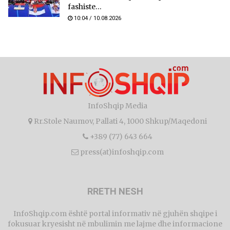
fashiste...
10:04 / 10.08.2026
InfoShqip Media
Rr.Stole Naumov, Pallati 4, 1000 Shkup/Maqedoni
+389 (77) 643 664
press(at)infoshqip.com
RRETH NESH
InfoShqip.com është portal informativ në gjuhën shqipe i
fokusuar kryesisht në mbulimin me lajme dhe informacione