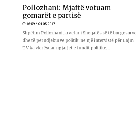
Pollozhani: Mjaftë votuam
gomarët e partisë
16:59 / 04.05.2017
Shpëtim Pollozhani, kryetar i Shoqatës së të burgosurve
dhe të përndjekurve politik, në një intervistë për Lajm
TV ka vlerësuar ngjarjet e fundit politike,...