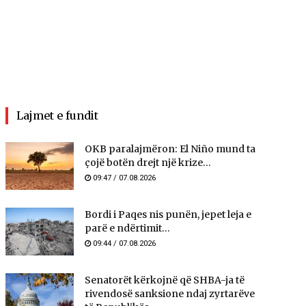
Lajmet e fundit
OKB paralajmëron: El Niño mund ta
çojë botën drejt një krize...
09:47 / 07.08.2026
Bordi i Paqes nis punën, jepet leja e
parë e ndërtimit...
09:44 / 07.08.2026
Senatorët kërkojnë që SHBA-ja të
rivendosë sanksione ndaj zyrtarëve