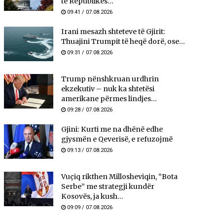
të Republikës...
09:41 / 07.08.2026
Irani mesazh shteteve të Gjirit:
Thuajini Trumpit të heqë dorë, ose...
09:31 / 07.08.2026
Trump nënshkruan urdhrin
ekzekutiv – nuk ka shtetësi
amerikane përmes lindjes...
09:28 / 07.08.2026
Gjini: Kurti me na dhënë edhe
gjysmën e Qeverisë, e refuzojmë
09:13 / 07.08.2026
Vuçiq rikthen Millosheviqin, “Bota
Serbe” me strategji kundër
Kosovës, ja kush...
09:09 / 07.08.2026