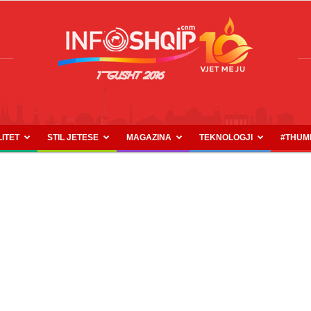
LITET
STIL JETESE
MAGAZINA
TEKNOLOGJI
#THUM
INFOSHQIP.COM