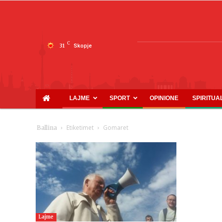
C
31
Skopje
LAJME
SPORT
OPINIONE
SPIRITUA
Etiketimet
Gomaret
Ballina
Lajme