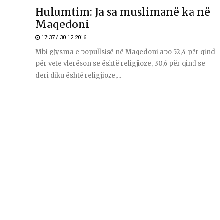
Hulumtim: Ja sa muslimanë ka në
Maqedoni
17:37 / 30.12.2016
Mbi gjysma e popullsisë në Maqedoni apo 52,4 për qind
për vete vlerëson se është religjioze, 30,6 për qind se
deri diku është religjioze,...