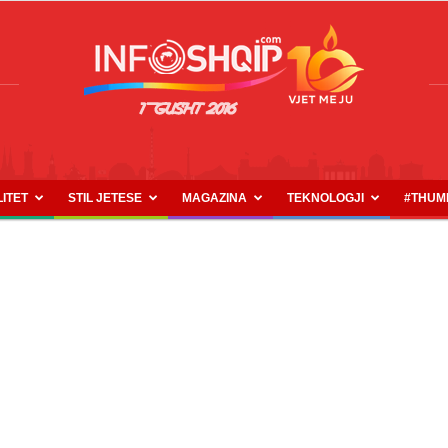
LITET
STIL JETESE
MAGAZINA
TEKNOLOGJI
#THUM
INFOSHQIP.COM