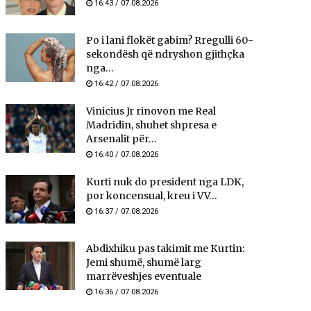
16:43 / 07.08.2026
Po i lani flokët gabim? Rregulli 60-
sekondësh që ndryshon gjithçka
nga...
16:42 / 07.08.2026
Vinicius Jr rinovon me Real
Madridin, shuhet shpresa e
Arsenalit për...
16:40 / 07.08.2026
Kurti nuk do president nga LDK,
por koncensual, kreu i VV...
16:37 / 07.08.2026
Abdixhiku pas takimit me Kurtin:
Jemi shumë, shumë larg
marrëveshjes eventuale
16:36 / 07.08.2026