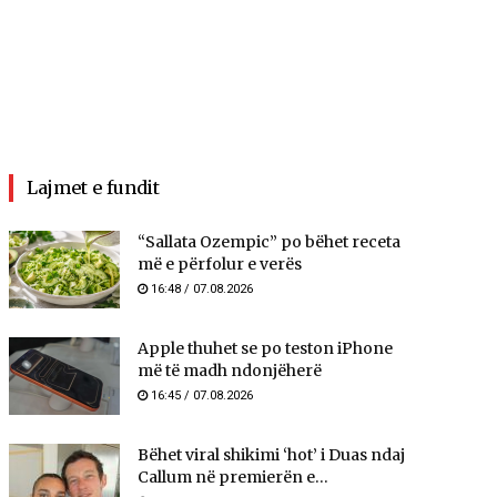
Lajmet e fundit
“Sallata Ozempic” po bëhet receta
më e përfolur e verës
16:48 / 07.08.2026
Apple thuhet se po teston iPhone
më të madh ndonjëherë
16:45 / 07.08.2026
Bëhet viral shikimi ‘hot’ i Duas ndaj
Callum në premierën e...