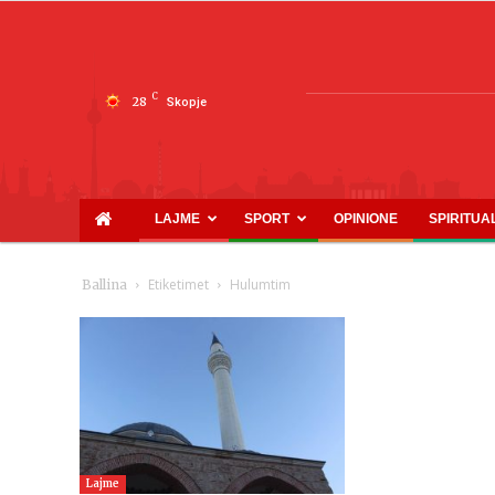
C
28
Skopje
LAJME
SPORT
OPINIONE
SPIRITUA
Etiketimet
Hulumtim
Ballina
Lajme