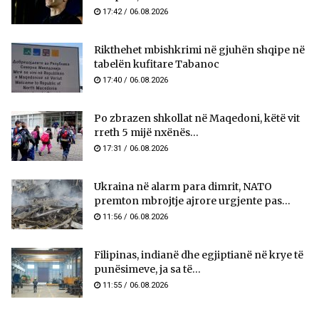
17:42 / 06.08.2026
Rikthehet mbishkrimi në gjuhën shqipe në
tabelën kufitare Tabanoc
17:40 / 06.08.2026
Po zbrazen shkollat në Maqedoni, këtë vit
rreth 5 mijë nxënës...
17:31 / 06.08.2026
Ukraina në alarm para dimrit, NATO
premton mbrojtje ajrore urgjente pas...
11:56 / 06.08.2026
Filipinas, indianë dhe egjiptianë në krye të
punësimeve, ja sa të...
11:55 / 06.08.2026