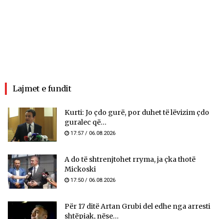
Lajmet e fundit
Kurti: Jo çdo gurë, por duhet të lëvizim çdo
guralec që...
17:57 / 06.08.2026
A do të shtrenjtohet rryma, ja çka thotë
Mickoski
17:50 / 06.08.2026
Për 17 ditë Artan Grubi del edhe nga arresti
shtëpiak, nëse...