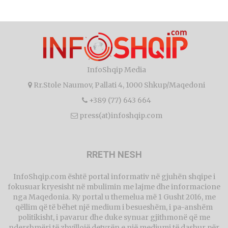
InfoShqip Media
Rr.Stole Naumov, Pallati 4, 1000 Shkup/Maqedoni
+389 (77) 643 664
press(at)infoshqip.com
RRETH NESH
InfoShqip.com është portal informativ në gjuhën shqipe i
fokusuar kryesisht në mbulimin me lajme dhe informacione
nga Maqedonia. Ky portal u themelua më 1 Gusht 2016, me
qëllim që të bëhet një medium i besueshëm, i pa-anshëm
politikisht, i pavarur dhe duke synuar gjithmonë që me
ndershmëri të zhvillojë detyrën e një mediumi të dashur për