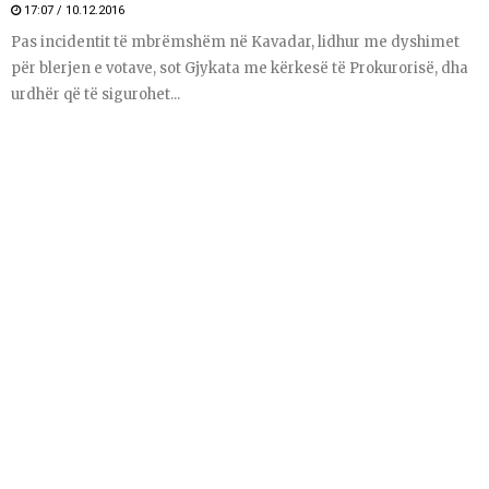
17:07 / 10.12.2016
Pas incidentit të mbrëmshëm në Kavadar, lidhur me dyshimet
për blerjen e votave, sot Gjykata me kërkesë të Prokurorisë, dha
urdhër që të sigurohet...