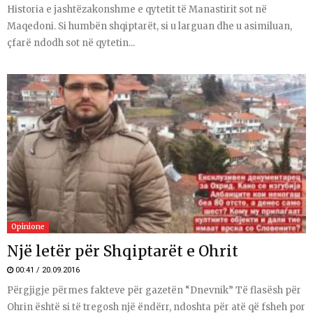
Historia e jashtëzakonshme e qytetit të Manastirit sot në
Maqedoni. Si humbën shqiptarët, si u larguan dhe u asimiluan,
çfarë ndodh sot në qytetin...
Opinione
Një letër për Shqiptarët e Ohrit
00:41 / 20.09.2016
Përgjigje përmes fakteve për gazetën “Dnevnik” Të flasësh për
Ohrin është si të tregosh një ëndërr, ndoshta për atë që fsheh por