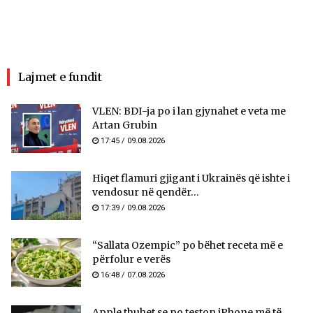
Lajmet e fundit
VLEN: BDI-ja po i lan gjynahet e veta me
Artan Grubin
17:45 / 09.08.2026
Hiqet flamuri gjigant i Ukrainës që ishte i
vendosur në qendër...
17:39 / 09.08.2026
“Sallata Ozempic” po bëhet receta më e
përfolur e verës
16:48 / 07.08.2026
Apple thuhet se po teston iPhone më të