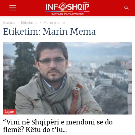
Etiketimet
Marin mema
Ballina
Etiketim: Marin Mema
Lajme
“Vini në Shqipëri e mendoni se do
flemë? Këtu do t’iu...