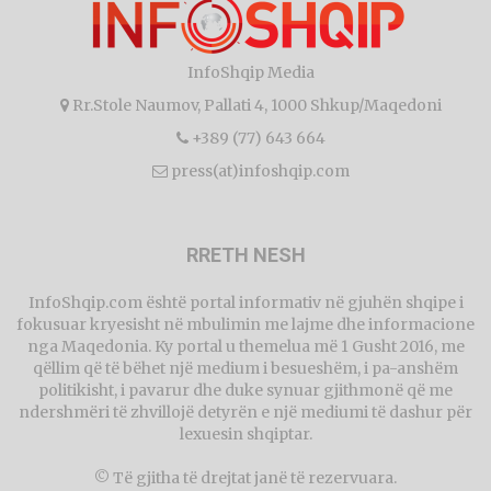
InfoShqip Media
Rr.Stole Naumov, Pallati 4, 1000 Shkup/Maqedoni
+389 (77) 643 664
press(at)infoshqip.com
RRETH NESH
InfoShqip.com është portal informativ në gjuhën shqipe i
fokusuar kryesisht në mbulimin me lajme dhe informacione
nga Maqedonia. Ky portal u themelua më 1 Gusht 2016, me
qëllim që të bëhet një medium i besueshëm, i pa-anshëm
politikisht, i pavarur dhe duke synuar gjithmonë që me
ndershmëri të zhvillojë detyrën e një mediumi të dashur për
lexuesin shqiptar.
© Të gjitha të drejtat janë të rezervuara.