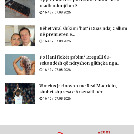
madh ndonjëherë
16:45 / 07.08.2026
Bëhet viral shikimi ‘hot’ i Duas ndaj Callum
në premierën e...
16:43 / 07.08.2026
Po i lani flokët gabim? Rregulli 60-
sekondësh që ndryshon gjithçka nga...
16:42 / 07.08.2026
Vinicius Jr rinovon me Real Madridin,
shuhet shpresa e Arsenalit për...
16:40 / 07.08.2026