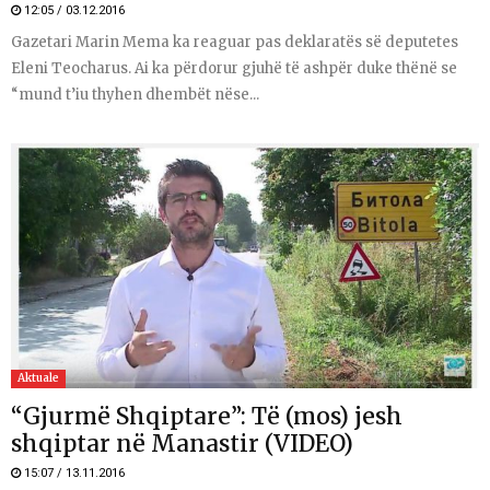
12:05 / 03.12.2016
Gazetari Marin Mema ka reaguar pas deklaratës së deputetes
Eleni Teocharus. Ai ka përdorur gjuhë të ashpër duke thënë se
“mund t’iu thyhen dhembët nëse...
Aktuale
“Gjurmë Shqiptare”: Të (mos) jesh
shqiptar në Manastir (VIDEO)
15:07 / 13.11.2016