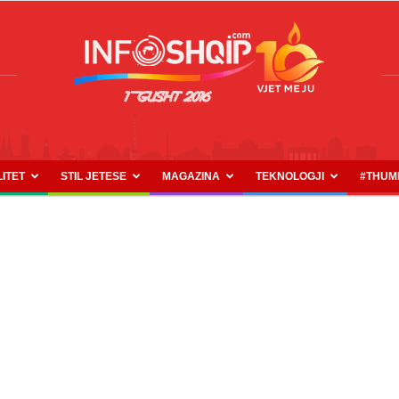
LITET
STIL JETESE
MAGAZINA
TEKNOLOGJI
#THUM
INFOSHQIP.COM