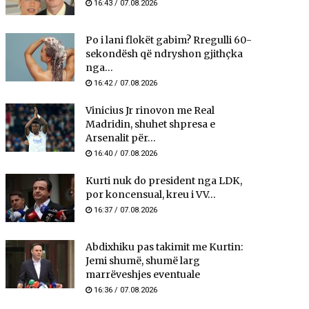
16:43 / 07.08.2026
Po i lani flokët gabim? Rregulli 60-
sekondësh që ndryshon gjithçka
nga...
16:42 / 07.08.2026
Vinicius Jr rinovon me Real
Madridin, shuhet shpresa e
Arsenalit për...
16:40 / 07.08.2026
Kurti nuk do president nga LDK,
por koncensual, kreu i VV...
16:37 / 07.08.2026
Abdixhiku pas takimit me Kurtin:
Jemi shumë, shumë larg
marrëveshjes eventuale
16:36 / 07.08.2026