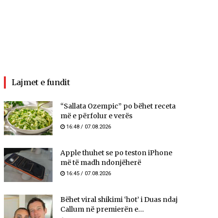
Lajmet e fundit
“Sallata Ozempic” po bëhet receta
më e përfolur e verës
16:48 / 07.08.2026
Apple thuhet se po teston iPhone
më të madh ndonjëherë
16:45 / 07.08.2026
Bëhet viral shikimi ‘hot’ i Duas ndaj
Callum në premierën e...