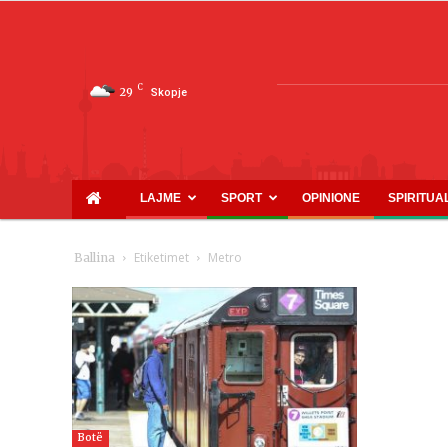
C
29
Skopje
LAJME
SPORT
OPINIONE
SPIRITUA
Etiketimet
Metro
Ballina
Botë