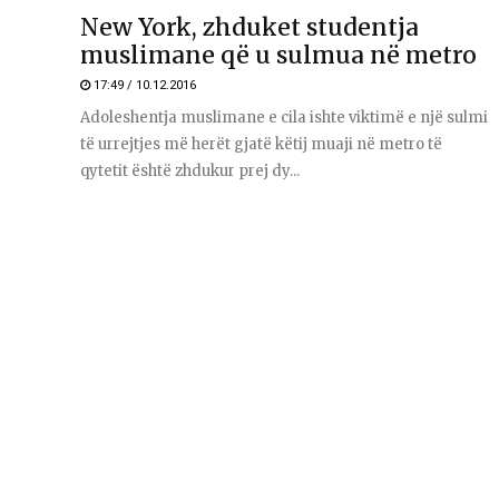
New York, zhduket studentja
muslimane që u sulmua në metro
17:49 / 10.12.2016
Adoleshentja muslimane e cila ishte viktimë e një sulmi
të urrejtjes më herët gjatë këtij muaji në metro të
qytetit është zhdukur prej dy...