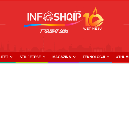
LITET
STIL JETESE
MAGAZINA
TEKNOLOGJI
#THUM
INFOSHQIP.COM