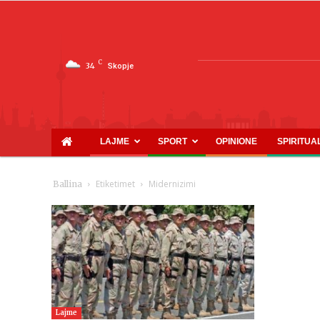
C
34
Skopje
LAJME
SPORT
OPINIONE
SPIRITUA
Etiketimet
Midernizimi
Ballina
Lajme