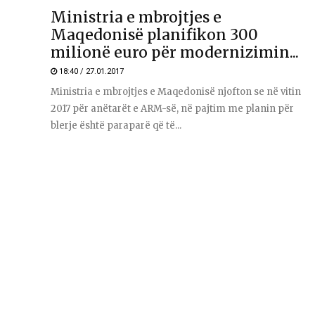
Ministria e mbrojtjes e
Maqedonisë planifikon 300
milionë euro për modernizimin...
18:40 / 27.01.2017
Ministria e mbrojtjes e Maqedonisë njofton se në vitin
2017 për anëtarët e ARM-së, në pajtim me planin për
blerje është paraparë që të...