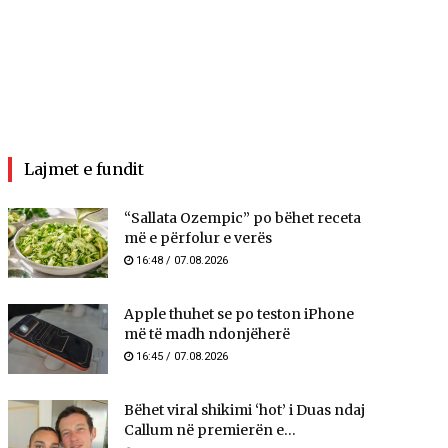
Lajmet e fundit
“Sallata Ozempic” po bëhet receta
më e përfolur e verës
16:48 / 07.08.2026
Apple thuhet se po teston iPhone
më të madh ndonjëherë
16:45 / 07.08.2026
Bëhet viral shikimi ‘hot’ i Duas ndaj
Callum në premierën e...