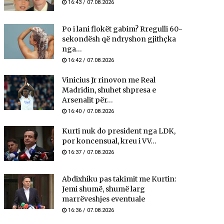
16:43 / 07.08.2026
Po i lani flokët gabim? Rregulli 60-
sekondësh që ndryshon gjithçka
nga...
16:42 / 07.08.2026
Vinicius Jr rinovon me Real
Madridin, shuhet shpresa e
Arsenalit për...
16:40 / 07.08.2026
Kurti nuk do president nga LDK,
por koncensual, kreu i VV...
16:37 / 07.08.2026
Abdixhiku pas takimit me Kurtin:
Jemi shumë, shumë larg
marrëveshjes eventuale
16:36 / 07.08.2026