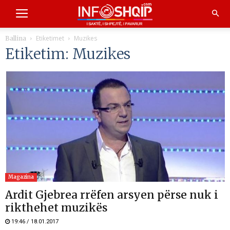
Etiketimet
Muzikes
Ballina
Etiketim: Muzikes
Magazina
Ardit Gjebrea rrëfen arsyen përse nuk i
rikthehet muzikës
19:46 / 18.01.2017