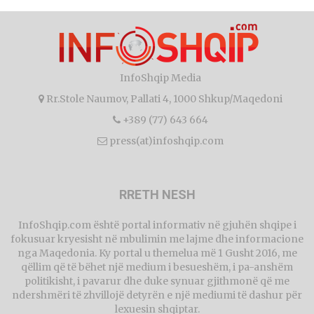
InfoShqip Media
Rr.Stole Naumov, Pallati 4, 1000 Shkup/Maqedoni
+389 (77) 643 664
press(at)infoshqip.com
RRETH NESH
InfoShqip.com është portal informativ në gjuhën shqipe i
fokusuar kryesisht në mbulimin me lajme dhe informacione
nga Maqedonia. Ky portal u themelua më 1 Gusht 2016, me
qëllim që të bëhet një medium i besueshëm, i pa-anshëm
politikisht, i pavarur dhe duke synuar gjithmonë që me
ndershmëri të zhvillojë detyrën e një mediumi të dashur për
lexuesin shqiptar.