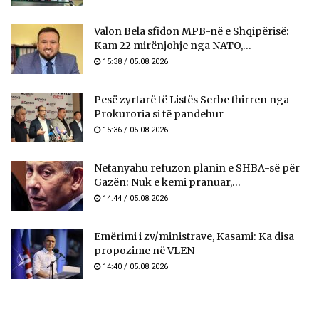
Valon Bela sfidon MPB-në e Shqipërisë:
Kam 22 mirënjohje nga NATO,...
15:38 / 05.08.2026
Pesë zyrtarë të Listës Serbe thirren nga
Prokuroria si të pandehur
15:36 / 05.08.2026
Netanyahu refuzon planin e SHBA-së për
Gazën: Nuk e kemi pranuar,...
14:44 / 05.08.2026
Emërimi i zv/ministrave, Kasami: Ka disa
propozime në VLEN
14:40 / 05.08.2026