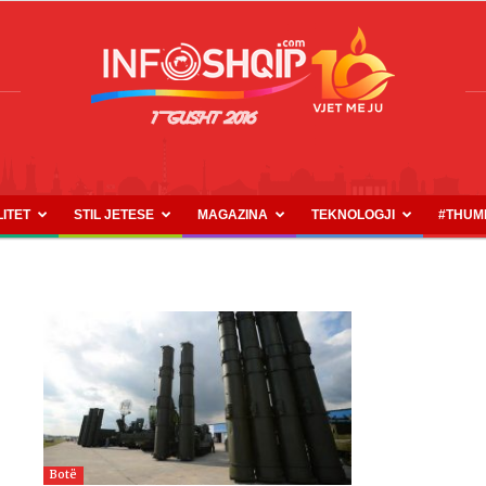
LITET
STIL JETESE
MAGAZINA
TEKNOLOGJI
#THUM
INFOSHQIP.COM
Botë