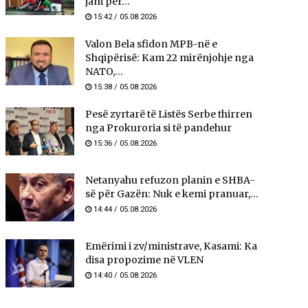
jam për...
15:42 / 05.08.2026
Valon Bela sfidon MPB-në e
Shqipërisë: Kam 22 mirënjohje nga
NATO,...
15:38 / 05.08.2026
Pesë zyrtarë të Listës Serbe thirren
nga Prokuroria si të pandehur
15:36 / 05.08.2026
Netanyahu refuzon planin e SHBA-
së për Gazën: Nuk e kemi pranuar,...
14:44 / 05.08.2026
Emërimi i zv/ministrave, Kasami: Ka
disa propozime në VLEN
14:40 / 05.08.2026