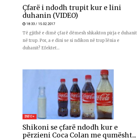
Çfarë i ndodh trupit kur e lini
duhanin (VIDEO)
18:33 / 15.02.2017
Të gjithë e dimë çfarë dëmesh shkakton pirja e duhanit
në trup. Por, a e dini se si ndikon në trup lënia e
duhanit? Efektet...
INFO+
Shikoni se çfarë ndodh kur e
përzieni Coca Colan me qumësht...