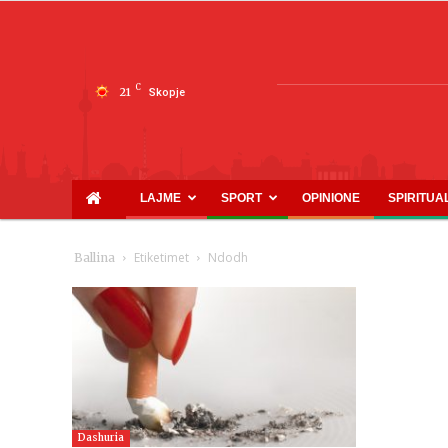
C
21
Skopje
LAJME
SPORT
OPINIONE
SPIRITUA
Etiketimet
Ndodh
Ballina
Dashuria