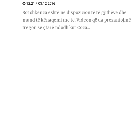
12:21 / 03.12.2016
Sot shkenca është në dispozicion të të gjithëve dhe
mund të kënaqemi më të. Videon që ua prezantojmë
tregon se çfarë ndodh kur Coca...