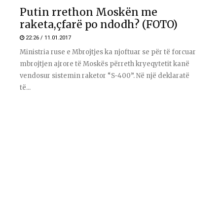
Putin rrethon Moskën me
raketa,çfarë po ndodh? (FOTO)
22:26 / 11.01.2017
Ministria ruse e Mbrojtjes ka njoftuar se për të forcuar
mbrojtjen ajrore të Moskës përreth kryeqytetit kanë
vendosur sistemin raketor “S-400”. Në një deklaratë
të...