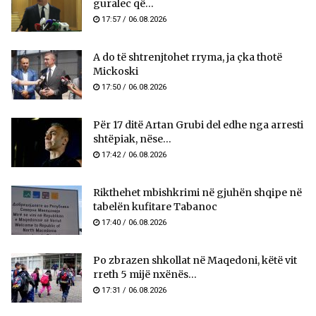
guralec që...
17:57 / 06.08.2026
A do të shtrenjtohet rryma, ja çka thotë
Mickoski
17:50 / 06.08.2026
Për 17 ditë Artan Grubi del edhe nga arresti
shtëpiak, nëse...
17:42 / 06.08.2026
Rikthehet mbishkrimi në gjuhën shqipe në
tabelën kufitare Tabanoc
17:40 / 06.08.2026
Po zbrazen shkollat në Maqedoni, këtë vit
rreth 5 mijë nxënës...
17:31 / 06.08.2026