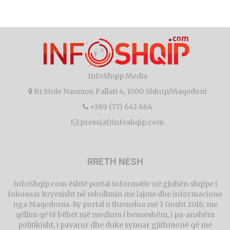
InfoShqip Media
Rr.Stole Naumov, Pallati 4, 1000 Shkup/Maqedoni
+389 (77) 643 664
press(at)infoshqip.com
RRETH NESH
InfoShqip.com është portal informativ në gjuhën shqipe i
fokusuar kryesisht në mbulimin me lajme dhe informacione
nga Maqedonia. Ky portal u themelua më 1 Gusht 2016, me
qëllim që të bëhet një medium i besueshëm, i pa-anshëm
politikisht, i pavarur dhe duke synuar gjithmonë që me