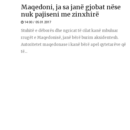
Maqedoni, ja sa janë gjobat nëse
nuk pajiseni me zinxhirë
14:00 / 05.01.2017
Stuhitë e dëborës dhe ngricat të cilat kanë mbuluar
rrugët e Maqedonisë, janë bërë burim aksidentesh.
Autoritetet maqedonase i kanë bërë apel qytetarëve që
të...