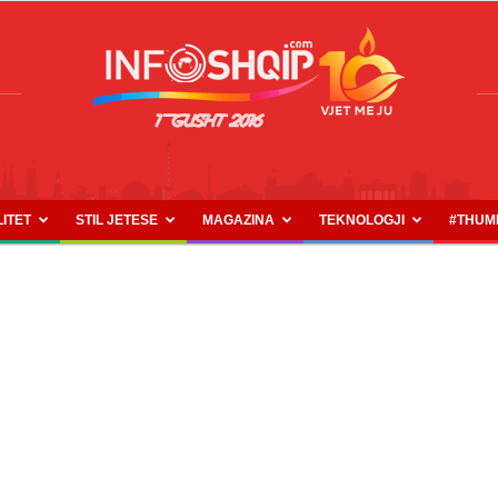
LITET
STIL JETESE
MAGAZINA
TEKNOLOGJI
#THUM
INFOSHQIP.COM