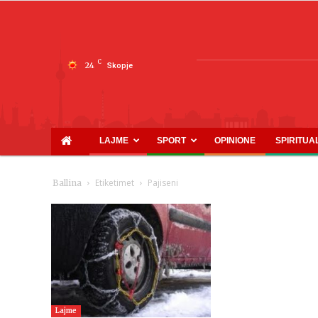
C
24
Skopje
LAJME
SPORT
OPINIONE
SPIRITUA
Etiketimet
Pajiseni
Ballina
Lajme