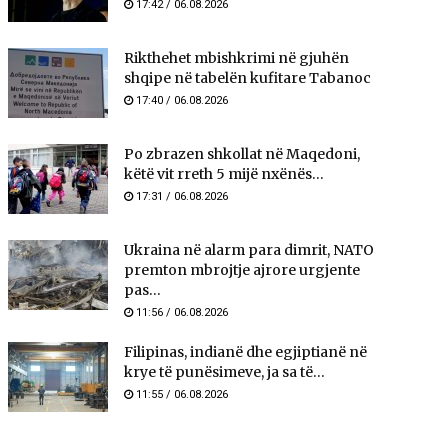
17:42 / 06.08.2026
Rikthehet mbishkrimi në gjuhën
shqipe në tabelën kufitare Tabanoc
17:40 / 06.08.2026
Po zbrazen shkollat në Maqedoni,
këtë vit rreth 5 mijë nxënës...
17:31 / 06.08.2026
Ukraina në alarm para dimrit, NATO
premton mbrojtje ajrore urgjente
pas...
11:56 / 06.08.2026
Filipinas, indianë dhe egjiptianë në
krye të punësimeve, ja sa të...
11:55 / 06.08.2026