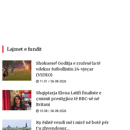
Lajmet e fundit
Shokuese! Goditja e rrufesë la të
vdekur futbollistin 24-vjeçar
(VIDEO)
11:01 / 06.08.2026
Shqiptarja Elona Latifi finaliste e
çmimit prestigjioz të BBC-së në
Britani
10:58 / 06.08.2026
Ky është vendi më i mirë në botë për
t’u zhvendosur...