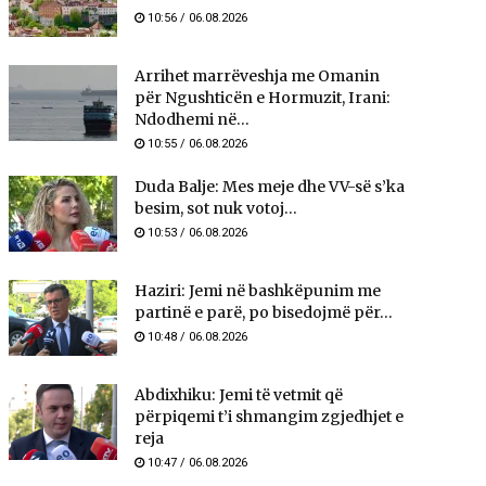
10:56 / 06.08.2026
Arrihet marrëveshja me Omanin
për Ngushticën e Hormuzit, Irani:
Ndodhemi në...
10:55 / 06.08.2026
Duda Balje: Mes meje dhe VV-së s’ka
besim, sot nuk votoj...
10:53 / 06.08.2026
Haziri: Jemi në bashkëpunim me
partinë e parë, po bisedojmë për...
10:48 / 06.08.2026
Abdixhiku: Jemi të vetmit që
përpiqemi t’i shmangim zgjedhjet e
reja
10:47 / 06.08.2026