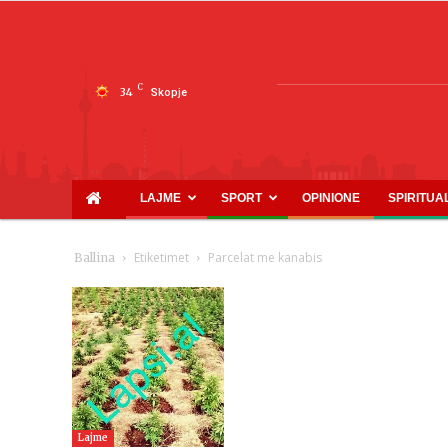
C
34
Skopje
LAJME
SPORT
OPINIONE
SPIRITUA
Etiketimet
Parcelat me kanabis
Ballina
Lajme