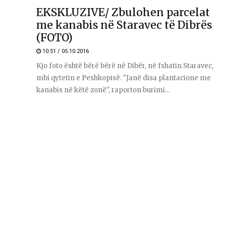
EKSKLUZIVE/ Zbulohen parcelat
me kanabis në Staravec të Dibrës
(FOTO)
10:51 / 05.10.2016
Kjo foto është bërë bërë në Dibër, në fshatin Staravec,
mbi qytetin e Peshkopisë. "Janë disa plantacione me
kanabis në këtë zonë", raporton burimi...