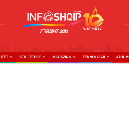
LITET
STIL JETESE
MAGAZINA
TEKNOLOGJI
#THUM
INFOSHQIP.COM