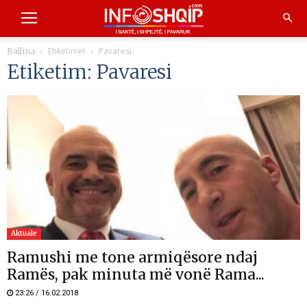
Etiketimet
Pavaresi
Ballina
Etiketim: Pavaresi
Aktuale
Ramushi me tone armiqësore ndaj
Ramës, pak minuta më vonë Rama...
23:26 / 16.02.2018