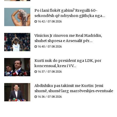
Po i lani flokët gabim? Rregulli 60-
sekondësh që ndryshon gjithçka nga...
16:42 / 07.08.2026
Vinicius Jr rinovon me Real Madridin,
shuhet shpresa e Arsenalit për...
16:40 / 07.08.2026
Kurti nuk do president nga LDK, por
koncensual, kreu i VV...
16:37 / 07.08.2026
Abdixhiku pas takimit me Kurtin: Jemi
shumë, shumë larg marrëveshjes eventuale
16:36 / 07.08.2026