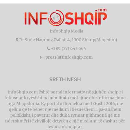
InfoShqip Media
Rr.Stole Naumov, Pallati 4, 1000 Shkup/Maqedoni
+389 (77) 643 664
press(at)infoshqip.com
RRETH NESH
InfoShqip.com është portal informativ në gjuhën shqipe i
fokusuar kryesisht në mbulimin me lajme dhe informacione
nga Maqedonia. Ky portal u themelua më 1 Gusht 2016, me
qëllim që të bëhet një medium i besueshëm, i pa-anshëm
politikisht, i pavarur dhe duke synuar gjithmonë që me
ndershmëri të zhvillojë detyrën e një mediumi të dashur për
lexuesin shqiptar.